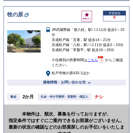
か
け
お
牧の原
空室状況
る
0
気
に
JR武蔵野線「新八柱」駅バス11分 徒歩2～10
入
分
り
京成松戸線「五香」駅 徒歩14～21分
京成松戸線「八柱」駅バス11分 徒歩2～10分
京成松戸線「常盤平」駅 徒歩16～20分
※住棟別の所要時間は
こちら
からご確認
ください。
松戸市牧の原435-1ほか
建物情報・お問い合わせ先
2か月
ナシ
敷金
礼金・仲介手数料・更新料・保証人
本物件は、順次、募集を行っておりますが、
指定条件ではすぐにご案内できるお部屋がございません。
最新の状況の確認などのお部屋探しのお手伝いをいたしま