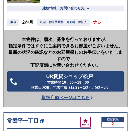
建物情報・お問い合わせ先
2か月
ナシ
敷金
礼金・仲介手数料・更新料・保証人
本物件は、順次、募集を行っておりますが、
指定条件ではすぐにご案内できるお部屋がございません。
最新の状況の確認などのお部屋探しのお手伝いをいたしま
すので、
下記店舗にお問い合わせください。
UR賃貸ショップ松戸
営業時間 10：00～18：00
電
休業日 水曜、年末年始（12/29～1/3）、5/3～5/5
話
取扱店舗ページはこちら
を
か
け
お
常盤平一丁目
空室状況
る
0
気
に