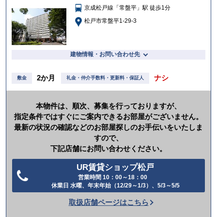
京成松戸線「常盤平」駅 徒歩1分
入
り
松戸市常盤平1-29-3
建物情報・お問い合わせ先
2か月
ナシ
敷金
礼金・仲介手数料・更新料・保証人
本物件は、順次、募集を行っておりますが、
指定条件ではすぐにご案内できるお部屋がございません。
最新の状況の確認などのお部屋探しのお手伝いをいたしま
すので、
下記店舗にお問い合わせください。
UR賃貸ショップ松戸
営業時間 10：00～18：00
電
休業日 水曜、年末年始（12/29～1/3）、5/3～5/5
話
取扱店舗ページはこちら
を