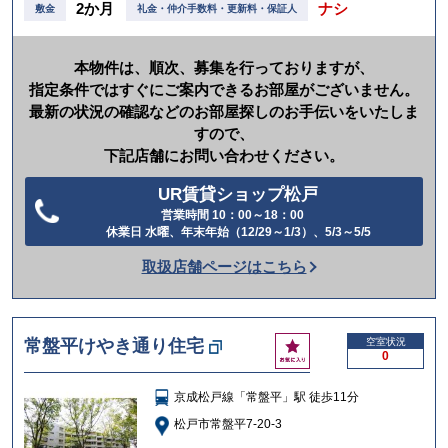
2か月
ナシ
敷金
礼金・仲介手数料・更新料・保証人
本物件は、順次、募集を行っておりますが、
指定条件ではすぐにご案内できるお部屋がございません。
最新の状況の確認などのお部屋探しのお手伝いをいたしま
すので、
下記店舗にお問い合わせください。
UR賃貸ショップ松戸
営業時間 10：00～18：00
電
休業日 水曜、年末年始（12/29～1/3）、5/3～5/5
話
取扱店舗ページはこちら
を
か
け
お
常盤平けやき通り住宅
空室状況
る
0
気
に
京成松戸線「常盤平」駅 徒歩11分
入
り
松戸市常盤平7-20-3