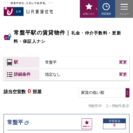
0
お気に入り
閲覧履歴
メニュー
常盤平駅の賃貸物件
｜
礼金・仲介手数料・更新
料・保証人ナシ
駅
常盤平
変更
詳細条件
変更
指定なし
0
該当空室数
部屋
家賃の低い順
9物件中
1～9物件表示
お
常盤平
空室状況
0
気
に