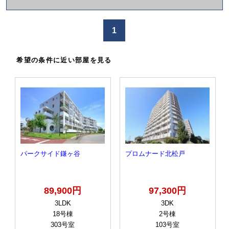
か
け
1
る
希望の条件に近い部屋を見る
パークサイド鎌ヶ谷
プロムナード北松戸
89,900円
97,300円
3LDK
3DK
18号棟
2号棟
303号室
103号室