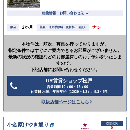
建物情報・お問い合わせ先
2か月
ナシ
敷金
礼金・仲介手数料・更新料・保証人
本物件は、順次、募集を行っておりますが、
指定条件ではすぐにご案内できるお部屋がございません。
最新の状況の確認などのお部屋探しのお手伝いをいたしま
すので、
下記店舗にお問い合わせください。
UR賃貸ショップ松戸
営業時間 10：00～18：00
電
休業日 水曜、年末年始（12/29～1/3）、5/3～5/5
話
取扱店舗ページはこちら
を
か
け
お
小金原けやき通り
空室状況
る
0
気