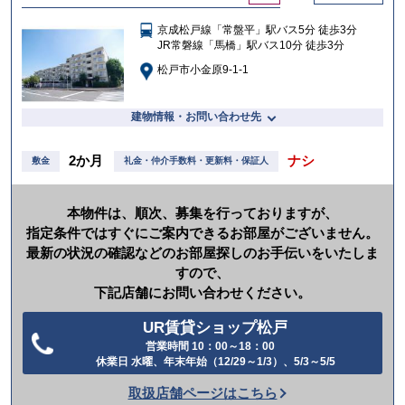
に
京成松戸線「常盤平」駅バス5分 徒歩3分
入
JR常磐線「馬橋」駅バス10分 徒歩3分
り
松戸市小金原9-1-1
建物情報・お問い合わせ先
2か月
ナシ
敷金
礼金・仲介手数料・更新料・保証人
本物件は、順次、募集を行っておりますが、
指定条件ではすぐにご案内できるお部屋がございません。
最新の状況の確認などのお部屋探しのお手伝いをいたしま
すので、
下記店舗にお問い合わせください。
UR賃貸ショップ松戸
営業時間 10：00～18：00
電
休業日 水曜、年末年始（12/29～1/3）、5/3～5/5
話
取扱店舗ページはこちら
を