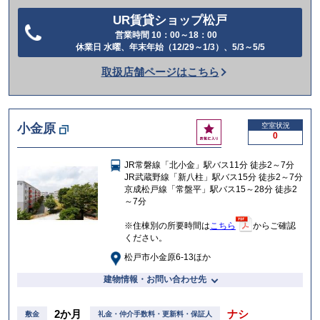
UR賃貸ショップ松戸
営業時間 10：00～18：00
電
休業日 水曜、年末年始（12/29～1/3）、5/3～5/5
話
取扱店舗ページはこちら
を
か
け
お
小金原
空室状況
る
0
気
に
JR常磐線「北小金」駅バス11分 徒歩2～7分
入
JR武蔵野線「新八柱」駅バス15分 徒歩2～7分
り
京成松戸線「常盤平」駅バス15～28分 徒歩2
～7分
※住棟別の所要時間は
こちら
からご確認
ください。
松戸市小金原6-13ほか
建物情報・お問い合わせ先
2か月
ナシ
敷金
礼金・仲介手数料・更新料・保証人