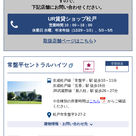
すので、
下記店舗にお問い合わせください。
UR賃貸ショップ松戸
営業時間 10：00～18：00
電
休業日 水曜、年末年始（12/29～1/3）、5/3～5/5
話
取扱店舗ページはこちら
を
か
け
お
常盤平セントラルハイツ
空室状況
る
0
気
に
京成松戸線「常盤平」駅 徒歩10～11分
入
京成松戸線「五香」駅 徒歩16分
り
JR武蔵野線「新八柱」駅 徒歩26～27分
※住棟別の所要時間は
こちら
からご確認
ください。
松戸市常盤平3-27-2
建物情報・お問い合わせ先