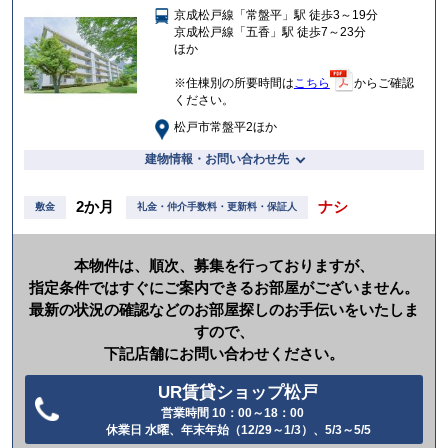
京成松戸線「常盤平」駅 徒歩3～19分
入
京成松戸線「五香」駅 徒歩7～23分
り
ほか
※住棟別の所要時間は
こちら
からご確認
ください。
松戸市常盤平2ほか
建物情報・お問い合わせ先
2か月
ナシ
敷金
礼金・仲介手数料・更新料・保証人
本物件は、順次、募集を行っておりますが、
指定条件ではすぐにご案内できるお部屋がございません。
最新の状況の確認などのお部屋探しのお手伝いをいたしま
すので、
下記店舗にお問い合わせください。
UR賃貸ショップ松戸
営業時間 10：00～18：00
電
休業日 水曜、年末年始（12/29～1/3）、5/3～5/5
話