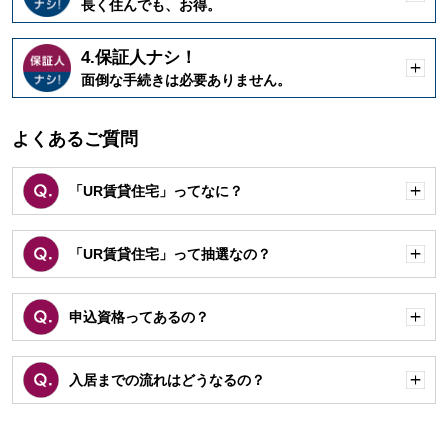
開
長く住んでも、お得。
く
4.保証人ナシ！
開
面倒な手続きは必要ありません。
く
よくあるご質問
「UR賃貸住宅」ってなに？
開
く
「UR賃貸住宅」って抽選なの？
開
く
申込資格ってあるの？
開
く
入居までの流れはどうなるの？
開
く