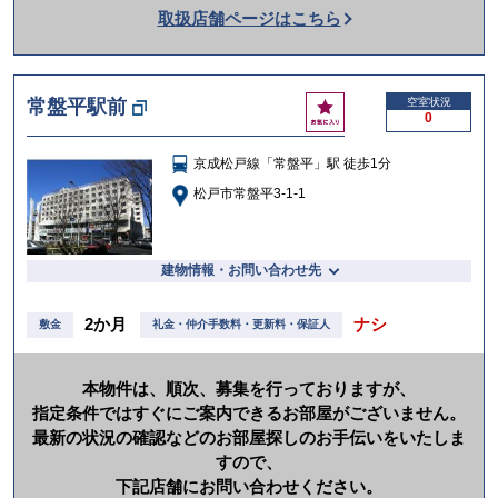
取扱店舗ページはこちら
を
か
け
お
常盤平駅前
空室状況
る
0
気
に
京成松戸線「常盤平」駅 徒歩1分
入
り
松戸市常盤平3-1-1
建物情報・お問い合わせ先
2か月
ナシ
敷金
礼金・仲介手数料・更新料・保証人
本物件は、順次、募集を行っておりますが、
指定条件ではすぐにご案内できるお部屋がございません。
最新の状況の確認などのお部屋探しのお手伝いをいたしま
すので、
下記店舗にお問い合わせください。