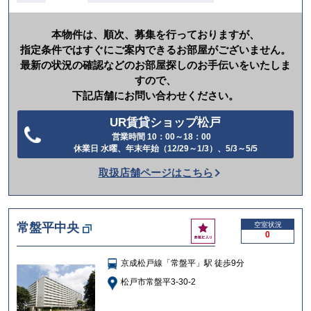
本物件は、順次、募集を行っておりますが、
指定条件ではすぐにご案内できるお部屋がございません。
最新の状況の確認などのお部屋探しのお手伝いをいたしま
すので、
下記店舗にお問い合わせください。
UR賃貸ショップ松戸
営業時間 10：00～18：00
電
休業日 水曜、年末年始（12/29～1/3）、5/3～5/5
話
取扱店舗ページはこちら
を
か
け
お
常盤平中央
空室状況
る
0
気
に
京成松戸線「常盤平」駅 徒歩9分
入
り
松戸市常盤平3-30-2