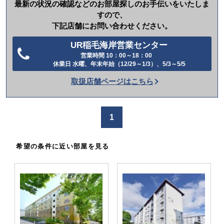
最新の状況の確認などのお部屋探しのお手伝いをいたしま
すので、
下記店舗にお問い合わせください。
UR稲毛海岸営業センター
営業時間 10：00～18：00
電
休業日 水曜、年末年始（12/29～1/3）、5/3～5/5
話
取扱店舗ページはこちら
を
か
け
1
る
希望の条件に近い部屋を見る