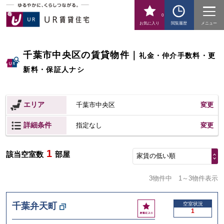
0
お気に入り
閲覧履歴
メニュー
千葉市中央区の賃貸物件
｜
礼金・仲介手数料・更
新料・保証人ナシ
エリア
千葉市中央区
変更
詳細条件
変更
指定なし
1
該当空室数
部屋
家賃の低い順
3物件中
1～3物件表示
お
千葉弁天町
空室状況
1
気
に