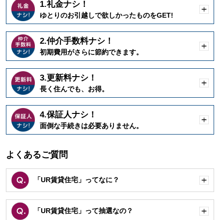
1.礼金ナシ！
開
ゆとりのお引越しで欲しかったものをGET!
く
2.仲介手数料ナシ！
開
初期費用がさらに節約できます。
く
3.更新料ナシ！
開
長く住んでも、お得。
く
4.保証人ナシ！
開
面倒な手続きは必要ありません。
く
よくあるご質問
「UR賃貸住宅」ってなに？
開
く
「UR賃貸住宅」って抽選なの？
開