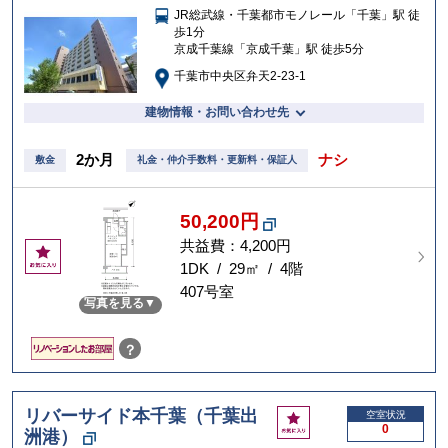
JR総武線・千葉都市モノレール「千葉」駅 徒
入
歩1分
り
京成千葉線「京成千葉」駅 徒歩5分
千葉市中央区弁天2-23-1
建物情報・お問い合わせ先
2か月
ナシ
敷金
礼金・仲介手数料・更新料・保証人
50,200円
共益費：4,200円
お
気
1DK / 29㎡ / 4階
に
407号室
写真を見る
入
り
？
リバーサイド本千葉（千葉出
お
空室状況
0
洲港）
気