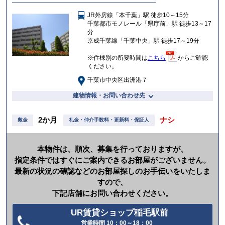
に
入
JR外房線「本千葉」駅 徒歩10～15分
り
千葉都市モノレール「県庁前」駅 徒歩13～17
分
京成千葉線「千葉中央」駅 徒歩17～19分
※住棟別の所要時間は
こちら
からご確認
ください。
千葉市中央区出洲港７
建物情報・お問い合わせ先
2か月
ナシ
敷金
礼金・仲介手数料・更新料・保証人
本物件は、順次、募集を行っておりますが、
指定条件ではすぐにご案内できるお部屋がございません。
最新の状況の確認などのお部屋探しのお手伝いをいたしま
すので、
下記店舗にお問い合わせください。
UR賃貸ショップ稲毛駅前
営業時間 10：00～18：00