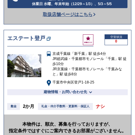
電
休業日 水曜、年末年始（12/29～1/3）、5/3～5/5
話
取扱店舗ページはこちら
を
か
け
お
エステート登戸
空室状況
る
0
気
に
京成千葉線「新千葉」駅 徒歩4分
入
JR総武線・千葉都市モノレール「千葉」駅 徒
り
歩10分
JR京葉線・千葉都市モノレール「千葉みな
と」駅 徒歩8分
千葉市中央区登戸1-18-25
建物情報・お問い合わせ先
2か月
ナシ
敷金
礼金・仲介手数料・更新料・保証人
本物件は、順次、募集を行っておりますが、
指定条件ではすぐにご案内できるお部屋がございません。