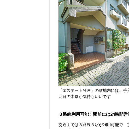
「エステート登戸」の敷地内には、手
い日の木陰が気持ちいいです
３路線利用可能！駅前には24時間
交通面では３路線３駅が利用可能で、京