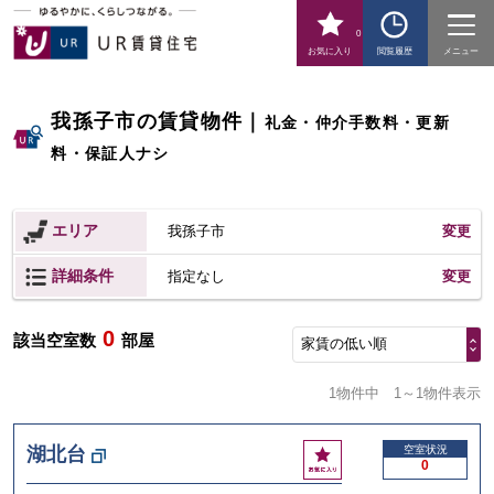
0
お気に入り
閲覧履歴
メニュー
我孫子市の賃貸物件
｜
礼金・仲介手数料・更新
料・保証人ナシ
エリア
我孫子市
変更
詳細条件
変更
指定なし
0
該当空室数
部屋
家賃の低い順
1物件中
1～1物件表示
お
湖北台
空室状況
0
気
に