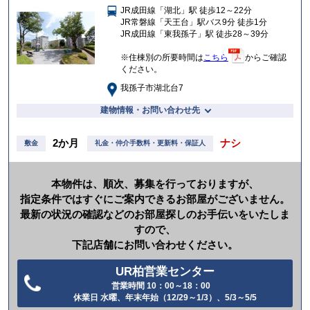
JR成田線「湖北」駅 徒歩12～22分
入
JR常磐線「天王台」駅バス9分 徒歩1分
り
JR成田線「東我孫子」駅 徒歩28～39分
※住棟別の所要時間は
こちら
からご確認
ください。
我孫子市湖北台7
建物情報・お問い合わせ先
2か月
ナシ
敷金
礼金・仲介手数料・更新料・保証人
本物件は、順次、募集を行っておりますが、
指定条件ではすぐにご案内できるお部屋がございません。
最新の状況の確認などのお部屋探しのお手伝いをいたしま
すので、
下記店舗にお問い合わせください。
UR柏営業センター
営業時間 10：00～18：00
電
休業日 水曜、年末年始（12/29～1/3）、5/3～5/5
話