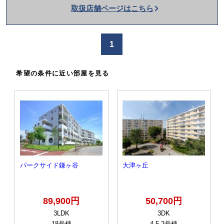
取扱店舗ページはこちら
を
か
け
1
る
希望の条件に近い部屋を見る
パークサイド鎌ヶ谷
大津ヶ丘
89,900円
50,700円
3LDK
3DK
18号棟
4-5-2号棟