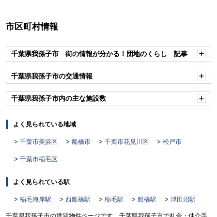
市区町村情報
千葉県我孫子市 街の情報が分かる！団地のくらし 記事
開
く
千葉県我孫子市の交通情報
開
く
千葉県我孫子市内の主な施設数
開
く
よく見られている地域
千葉市美浜区
船橋市
千葉市花見川区
松戸市
千葉市稲毛区
よく見られている駅
稲毛海岸駅
西船橋駅
稲毛駅
船橋駅
津田沼駅
千葉県我孫子市の賃貸物件ページです。千葉県我孫子市で礼金・仲介手