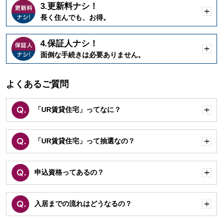
3.更新料ナシ！
開
長く住んでも、お得。
く
4.保証人ナシ！
開
面倒な手続きは必要ありません。
く
よくあるご質問
「UR賃貸住宅」ってなに？
開
く
「UR賃貸住宅」って抽選なの？
開
く
申込資格ってあるの？
開
く
入居までの流れはどうなるの？
開
く