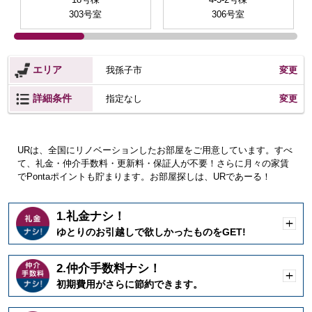
303号室
306号室
エリア
我孫子市
変更
詳細条件
変更
指定なし
URは、全国にリノベーションしたお部屋をご用意しています。すべ
て、礼金・仲介手数料・更新料・保証人が不要！さらに月々の家賃
でPontaポイントも貯まります。お部屋探しは、URであーる！
1.礼金ナシ！
開
ゆとりのお引越しで欲しかったものをGET!
く
2.仲介手数料ナシ！
開
初期費用がさらに節約できます。
く