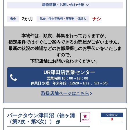
建物情報・お問い合わせ先
2か月
ナシ
敷金
礼金・仲介手数料・更新料・保証人
本物件は、順次、募集を行っておりますが、
指定条件ではすぐにご案内できるお部屋がございません。
最新の状況の確認などのお部屋探しのお手伝いをいたしま
すので、
下記店舗にお問い合わせください。
UR津田沼営業センター
営業時間 10：00～18：00
電
休業日 水曜、年末年始（12/29～1/3）、5/3～5/5
話
取扱店舗ページはこちら
を
か
け
パークタウン津田沼（袖ヶ浦
お
空室状況
る
0
（第2次・第3次））
気
に