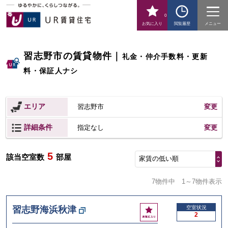
0
お気に入り
閲覧履歴
メニュー
習志野市の賃貸物件
｜
礼金・仲介手数料・更新
料・保証人ナシ
エリア
習志野市
変更
詳細条件
変更
指定なし
5
該当空室数
部屋
家賃の低い順
7物件中
1～7物件表示
お
習志野海浜秋津
空室状況
2
気
に