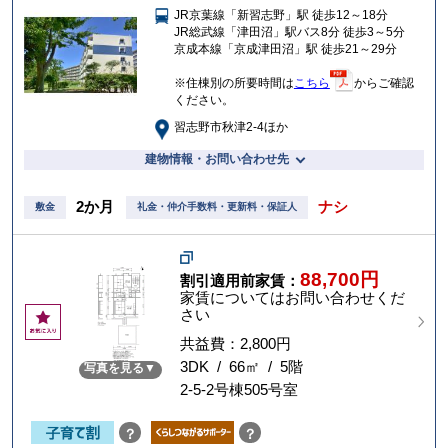
JR京葉線「新習志野」駅 徒歩12～18分
入
JR総武線「津田沼」駅バス8分 徒歩3～5分
り
京成本線「京成津田沼」駅 徒歩21～29分
※住棟別の所要時間は
こちら
からご確認
ください。
習志野市秋津2-4ほか
建物情報・お問い合わせ先
2か月
ナシ
敷金
礼金・仲介手数料・更新料・保証人
88,700円
割引適用前家賃：
家賃についてはお問い合わせくだ
さい
お
気
共益費：2,800円
に
3DK / 66㎡ / 5階
写真を見る
入
2-5-2号棟505号室
り
？
？