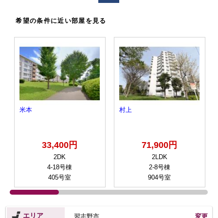
希望の条件に近い部屋を見る
米本
村上
33,400円
71,900円
2DK
2LDK
4-18号棟
2-8号棟
405号室
904号室
エリア
習志野市
変更