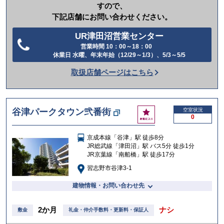
すので、
下記店舗にお問い合わせください。
UR津田沼営業センター
営業時間 10：00～18：00
電
休業日 水曜、年末年始（12/29～1/3）、5/3～5/5
話
取扱店舗ページはこちら
を
か
け
お
谷津パークタウン弐番街
空室状況
る
0
気
に
京成本線「谷津」駅 徒歩8分
入
JR総武線「津田沼」駅 バス5分 徒歩1分
り
JR京葉線「南船橋」駅 徒歩17分
習志野市谷津3-1
建物情報・お問い合わせ先
2か月
ナシ
敷金
礼金・仲介手数料・更新料・保証人