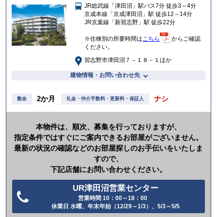
入
JR総武線「津田沼」駅バス7分 徒歩3～4分
り
京成本線「京成津田沼」駅 徒歩12～14分
JR京葉線「新習志野」駅 徒歩22分
※住棟別の所要時間は
こちら
からご確認
ください。
習志野市津田沼７－１８－１ほか
建物情報・お問い合わせ先
2か月
ナシ
敷金
礼金・仲介手数料・更新料・保証人
本物件は、順次、募集を行っておりますが、
指定条件ではすぐにご案内できるお部屋がございません。
最新の状況の確認などのお部屋探しのお手伝いをいたしま
すので、
下記店舗にお問い合わせください。
UR津田沼営業センター
営業時間 10：00～18：00
電
休業日 水曜、年末年始（12/29～1/3）、5/3～5/5
話