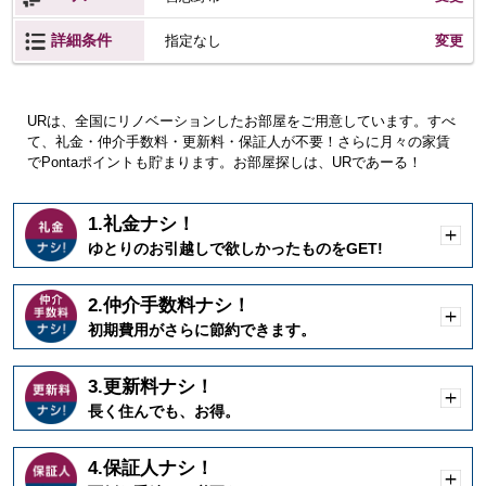
詳細条件
変更
指定なし
URは、全国にリノベーションしたお部屋をご用意しています。すべ
て、礼金・仲介手数料・更新料・保証人が不要！さらに月々の家賃
でPontaポイントも貯まります。お部屋探しは、URであーる！
1.礼金ナシ！
開
ゆとりのお引越しで欲しかったものをGET!
く
2.仲介手数料ナシ！
開
初期費用がさらに節約できます。
く
3.更新料ナシ！
開
長く住んでも、お得。
く
4.保証人ナシ！