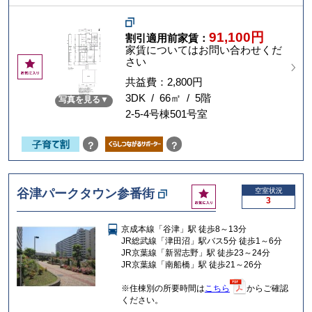
91,100円
割引適用前家賃：
家賃についてはお問い合わせくだ
さい
お
気
共益費：2,800円
に
3DK / 66㎡ / 5階
写真を見る
入
2-5-4号棟501号室
り
？
？
お
谷津パークタウン参番街
空室状況
3
気
に
京成本線「谷津」駅 徒歩8～13分
入
JR総武線「津田沼」駅バス5分 徒歩1～6分
り
JR京葉線「新習志野」駅 徒歩23～24分
JR京葉線「南船橋」駅 徒歩21～26分
※住棟別の所要時間は
こちら
からご確認
ください。