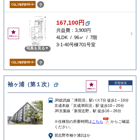
？
167,100円
共益費：3,900円
お
気
4LDK / 96㎡ / 7階
に
3-1-40号棟701号室
写真を見る
入
り
？
お
袖ヶ浦（第１次）
空室状況
0
気
に
JR総武線「津田沼」駅バス7分 徒歩1～10分
入
京成本線「京成津田沼」駅 徒歩10～20分
り
JR京葉線「新習志野」駅 徒歩16～26分
※住棟別の所要時間は
こちら
からご確認
ください。
習志野市袖ケ浦2ほか