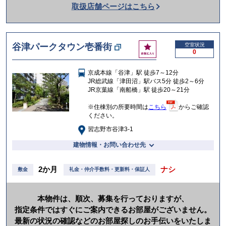
取扱店舗ページはこちら
を
か
け
お
谷津パークタウン壱番街
空室状況
る
0
気
に
京成本線「谷津」駅 徒歩7～12分
入
JR総武線「津田沼」駅バス5分 徒歩2～6分
り
JR京葉線「南船橋」駅 徒歩20～21分
※住棟別の所要時間は
こちら
からご確認
ください。
習志野市谷津3-1
建物情報・お問い合わせ先
2か月
ナシ
敷金
礼金・仲介手数料・更新料・保証人
本物件は、順次、募集を行っておりますが、
指定条件ではすぐにご案内できるお部屋がございません。
最新の状況の確認などのお部屋探しのお手伝いをいたしま