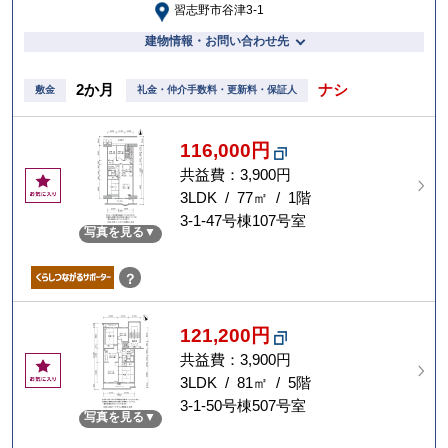
習志野市谷津3-1
建物情報・お問い合わせ先
2か月
ナシ
敷金
礼金・仲介手数料・更新料・保証人
116,000円
共益費：3,900円
お
気
3LDK / 77㎡ / 1階
に
3-1-47号棟107号室
写真を見る
入
り
？
121,200円
共益費：3,900円
お
気
3LDK / 81㎡ / 5階
に
3-1-50号棟507号室
写真を見る
入
り