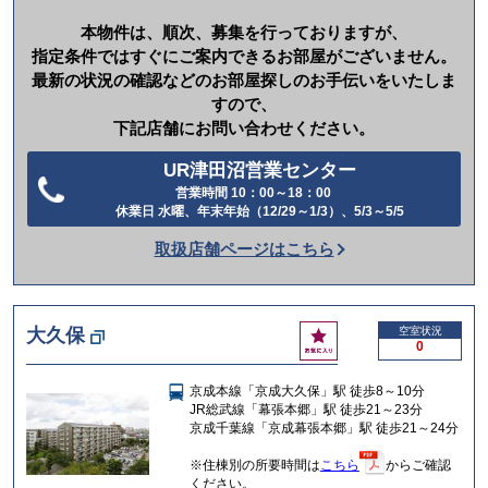
本物件は、順次、募集を行っておりますが、
指定条件ではすぐにご案内できるお部屋がございません。
最新の状況の確認などのお部屋探しのお手伝いをいたしま
すので、
下記店舗にお問い合わせください。
UR津田沼営業センター
営業時間 10：00～18：00
電
休業日 水曜、年末年始（12/29～1/3）、5/3～5/5
話
取扱店舗ページはこちら
を
か
け
お
大久保
空室状況
る
0
気
に
京成本線「京成大久保」駅 徒歩8～10分
入
JR総武線「幕張本郷」駅 徒歩21～23分
り
京成千葉線「京成幕張本郷」駅 徒歩21～24分
※住棟別の所要時間は
こちら
からご確認
ください。