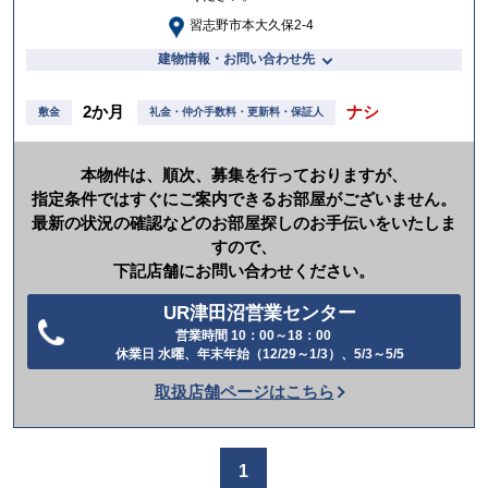
習志野市本大久保2-4
建物情報・お問い合わせ先
2か月
ナシ
敷金
礼金・仲介手数料・更新料・保証人
本物件は、順次、募集を行っておりますが、
指定条件ではすぐにご案内できるお部屋がございません。
最新の状況の確認などのお部屋探しのお手伝いをいたしま
すので、
下記店舗にお問い合わせください。
UR津田沼営業センター
営業時間 10：00～18：00
電
休業日 水曜、年末年始（12/29～1/3）、5/3～5/5
話
取扱店舗ページはこちら
を
か
け
1
る