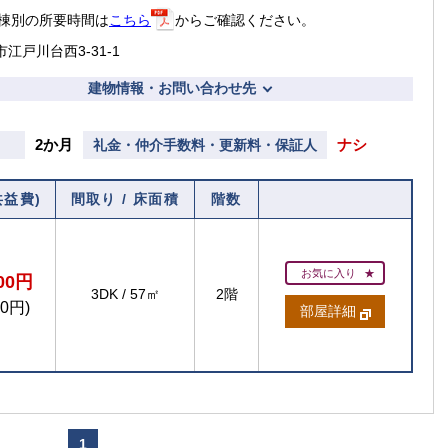
棟別の所要時間は
こちら
からご確認ください。
江戸川台西3-31-1
建物情報・お問い合わせ先
2か月
ナシ
礼金・仲介手数料・更新料・保証人
共益費)
間取り / 床面積
階数
お気に入り
200円
3DK
/
57㎡
2階
00円)
部屋詳細
1