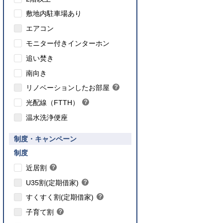
敷地内駐車場あり
エアコン
モニター付きインターホン
追い焚き
こちら
南向き
のインターネット対応について
リノベーションしたお部屋
？
ヒ
光配線（FTTH）
？
ン
ヒ
ト
温水洗浄便座
ン
ト
要件あり】35歳以下の方限定
制度・キャンペーン
ご入居要件あり】満18歳未満のお子様を
】子育て世帯や新婚世帯
養、もしくはご妊娠されている方限定
こちら
制度
こちら
近居割
？
ヒ
こちら
U35割(定期借家)
？
ン
ヒ
こちら
ト
すくすく割(定期借家)
？
ン
ヒ
こちら
ト
子育て割
？
ン
ヒ