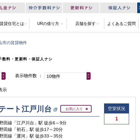
R賃貸住宅とは
URの借り方
店舗を探す
よくあるご質問
山市の賃貸物件
手数料・更新料・保証人ナシ
表示物件数
10物件
表示
テート江戸川台
空室状況
お気に入り
1
野田線「江戸川台」駅 徒歩6～9分
野田線「初石」駅 徒歩17～20分
野田線「運河」駅 徒歩33～35分