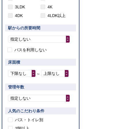
3LDK
4K
4DK
4LDK以上
駅からの所要時間
指定しない
バスを利用しない
床面積
下限なし
上限なし
～
管理年数
指定しない
人気のこだわり条件
バス・トイレ別
2階以上