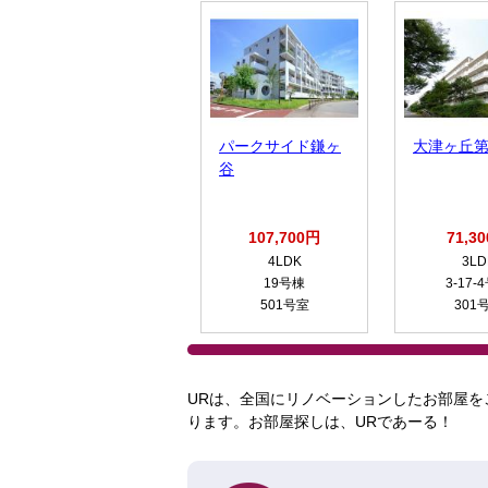
パークサイド鎌ヶ
大津ヶ丘
谷
107,700円
71,3
4LDK
3LD
19号棟
3-17-
501号室
301
URは、全国にリノベーションしたお部屋を
ります。お部屋探しは、URであーる！