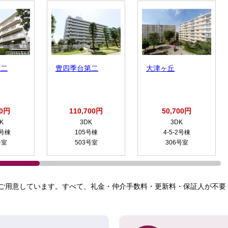
第二
豊四季台第二
大津ヶ丘
00円
110,700円
50,700円
K
3DK
3DK
4号棟
105号棟
4-5-2号棟
号室
503号室
306号室
ご用意しています。すべて、礼金・仲介手数料・更新料・保証人が不要！