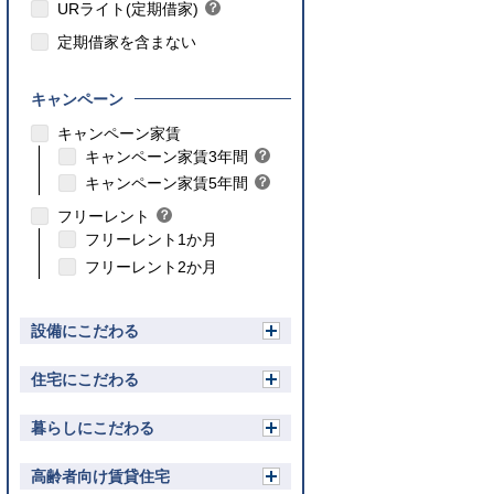
ト
URライト(定期借家)
？
ン
ヒ
ト
定期借家を含まない
ン
ト
キャンペーン
こちら
キャンペーン家賃
こちら
キャンペーン家賃3年間
？
ヒ
こちら
キャンペーン家賃5年間
？
ン
ヒ
フリーレント
？
ト
ン
ヒ
フリーレント1か月
ト
ン
フリーレント2か月
ト
設備にこだわる
開
く
住宅にこだわる
開
く
暮らしにこだわる
開
く
高齢者向け賃貸住宅