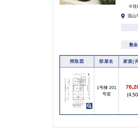
※住
流山市
敷金
間取図
部屋名
家賃(
76,
1号棟
201
号室
(4,5