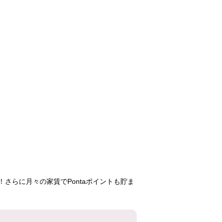
グリーンタ
浦安マリナイース
米本
千代緑が丘
ト２１潮音の街
（第２次）
99,90
169,700円
35,600円
4LD
3LDK
3K
2-30
9号棟
5-14号棟
401号
707号室
502号室
さらに月々の家賃でPontaポイントも貯ま