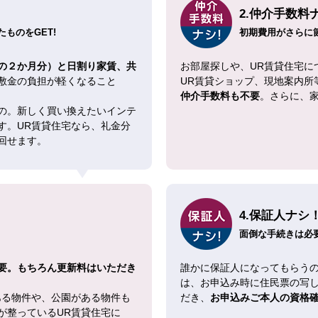
2.仲介手数料
ものをGET!
初期費用がさらに
の２か月分）と日割り家賃、共
お部屋探しや、UR賃貸住宅に
敷金の負担が軽くなること
UR賃貸ショップ、現地案内所
仲介手数料も不要
。さらに、
の。新しく買い換えたいインテ
す。UR賃貸住宅なら、礼金分
回せます。
4.保証人ナシ
面倒な手続きは必
要。もちろん更新料はいただき
誰かに保証人になってもらうの
は、お申込み時に住民票の写
ある物件や、公園がある物件も
だき、
お申込みご本人の資格
が整っているUR賃貸住宅に