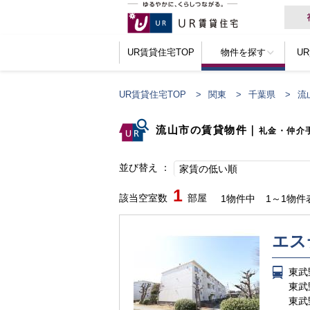
UR賃貸住宅TOP
物件を探す
U
UR賃貸住宅TOP
関東
千葉県
流
流山市の賃貸物件
｜
礼金・仲介
並び替え
家賃の低い順
1
該当空室数
部屋
1物件中
1～1物件
エス
東武
東武
東武