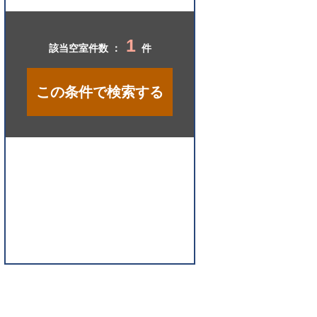
開
く
1
該当空室件数 ：
件
この条件で検索する