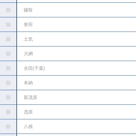
鎌取
誉田
土気
大網
永田(千葉)
本納
新茂原
茂原
八積