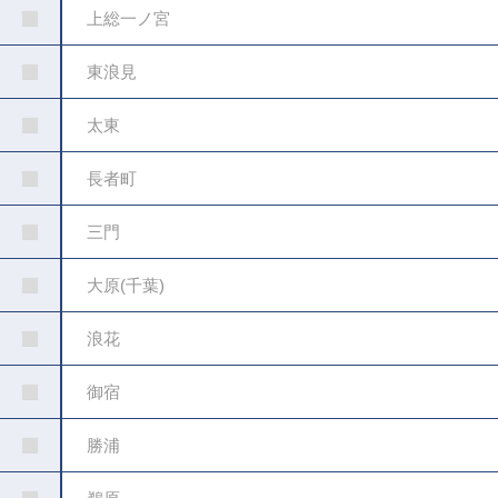
上総一ノ宮
東浪見
太東
長者町
三門
大原(千葉)
浪花
御宿
勝浦