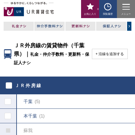
0
お気に入り
閲覧履歴
メニュー
ＪＲ外房線の賃貸物件（千葉
県）｜
礼金・仲介手数料・更新料・保
沿線を追加する
証人ナシ
駅
を
ＪＲ外房線
指
定
し
千葉
5
て
く
だ
本千葉
1
さ
い
蘇我