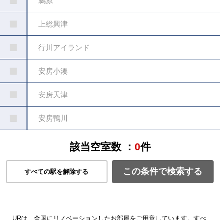
鵜原
上総興津
行川アイランド
安房小湊
安房天津
安房鴨川
該当空室数 ：
0
件
この条件で検索する
すべての駅を解除する
URは、全国にリノベーションしたお部屋をご用意しています。すべ