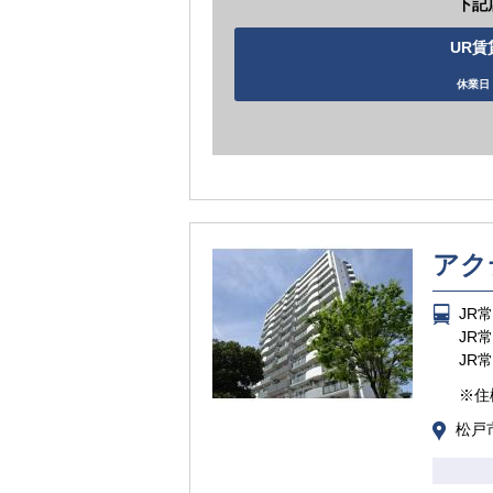
下記
UR賃
休業日 
アク
JR
JR
JR
※住
松戸市