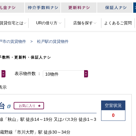
R賃貸住宅とは
URの借り方
店舗を探す
よくあるご質問
戸市の賃貸物件
松戸駅の賃貸物件
手数料・更新料・保証人ナシ
表示物件数
10物件
表示
台
空室状況
お気に入り
0
線「秋山」駅 徒歩14～19分 又はバス3分 徒歩1～3
武蔵野線「市川大野」駅 徒歩30～34分