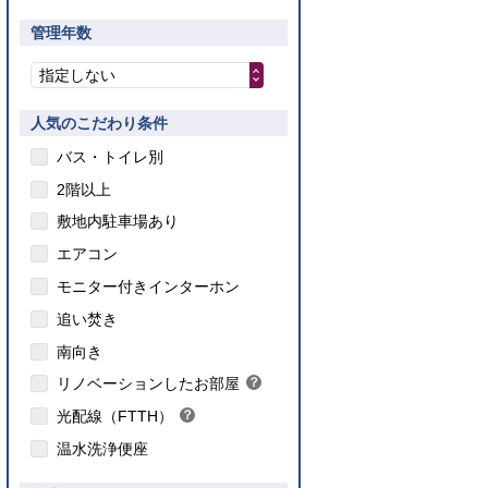
管理年数
指定しない
人気のこだわり条件
バス・トイレ別
2階以上
敷地内駐車場あり
エアコン
モニター付きインターホン
追い焚き
こちら
南向き
のインターネット対応について
リノベーションしたお部屋
？
ヒ
光配線（FTTH）
？
ン
ヒ
ト
温水洗浄便座
ン
ト