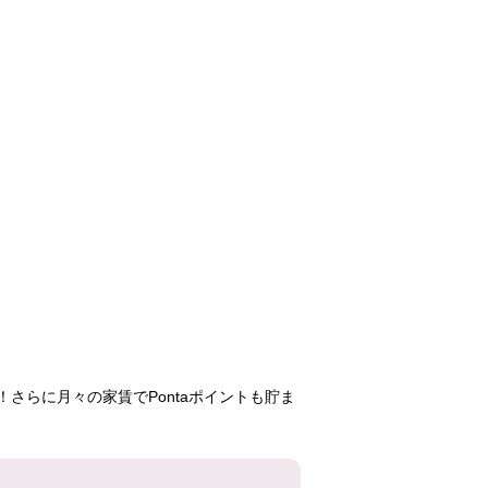
コンフォール柏豊
大津ヶ丘第二
取手井野
四季台
92,600円
71,300円
42,80
2DK
3LDK
3K
16号棟
3-17-4号棟
1-9号
208号室
301号室
301号
さらに月々の家賃でPontaポイントも貯ま