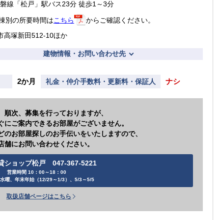
常磐線「松戸」駅バス23分 徒歩1～3分
棟別の所要時間は
こちら
からご確認ください。
市高塚新田512-10ほか
建物情報・お問い合わせ先
2か月
ナシ
礼金・仲介手数料・更新料・保証人
、順次、募集を行っておりますが、
ぐにご案内できるお部屋がございません。
どのお部屋探しのお手伝いをいたしますので、
店舗にお問い合わせください。
貸ショップ松戸 047-367-5221
営業時間 10：00～18：00
水曜、年末年始（12/29～1/3）、5/3～5/5
取扱店舗ページはこちら