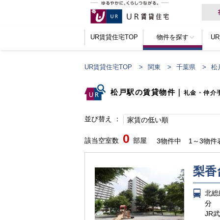
UR賃貸住宅TOP
物件を探す
U
UR賃貸住宅TOP
関東
千葉県
松
松戸駅の賃貸物件
｜
礼金・仲介
並び替え
家賃の低い順
0
該当空室数
部屋
3物件中
1～3物件
梨香
北総
分
JR