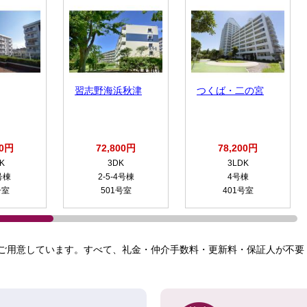
習志野海浜秋津
つくば・二の宮
00円
72,800円
78,200円
K
3DK
3LDK
号棟
2-5-4号棟
4号棟
号室
501号室
401号室
ご用意しています。すべて、礼金・仲介手数料・更新料・保証人が不要！