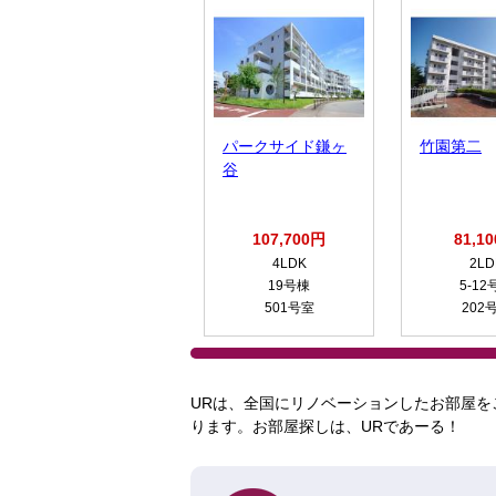
パークサイド鎌ヶ
竹園第二
谷
107,700円
81,1
4LDK
2LD
19号棟
5-12
501号室
202
URは、全国にリノベーションしたお部屋を
ります。お部屋探しは、URであーる！