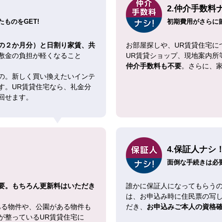
2.仲介手数料
ものをGET!
初期費用がさらに
の２か月分）と日割り家賃、共
お部屋探しや、UR賃貸住宅に
敷金の負担が軽くなること
UR賃貸ショップ、現地案内所
仲介手数料も不要
。さらに、
の。新しく買い換えたいインテ
す。UR賃貸住宅なら、礼金分
回せます。
4.保証人ナシ
面倒な手続きは必
要。もちろん更新料はいただき
誰かに保証人になってもらうの
は、お申込み時に住民票の写
ある物件や、公園がある物件も
だき、
お申込みご本人の資格
が整っているUR賃貸住宅に