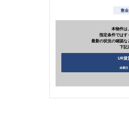
敷金
本物件は
指定条件ではす
最新の状況の確認な
下記
UR賃
休業日 