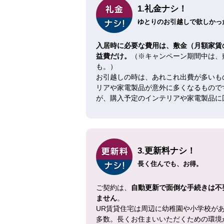
1.礼金ナシ！
ゆとりのお引越しで欲しかった
入居時に必要な費用は、敷金（月額家賃
益費だけ。
（※キャンペーン期間中は、
も。）
お引越しの時は、あれこれ出費が多いも
リアや家電製品が意外に多くなるもので
が、購入予定のインテリアや家電製品に
3.更新料ナシ！
長く住んでも、お得。
ご契約は、
自動更新で面倒な手続きは不
ません
。
UR賃貸住宅は周辺に幼稚園や小学校が
多数。長くお住まいいただくための環境