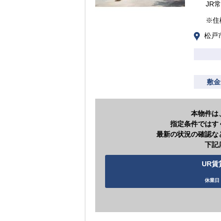
JR
※住
松戸
敷金
本物件は
指定条件ではす
最新の状況の確認な
下記
UR賃
休業日 