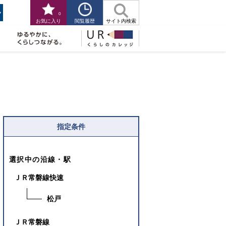
0
閲覧履歴
お気に入り
サイト内検索
指定条件
選択中の沿線・駅
ＪＲ常磐線快速
松戸
ＪＲ常磐線