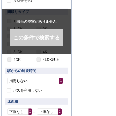
共益費を含む
間取りタイプ
1R・1K
1DK
該当の空室がありません
1LDK
2K
2DK
2LDK
この条件で検索する
3K
3DK
3LDK
4K
4DK
4LDK以上
駅からの所要時間
指定しない
バスを利用しない
床面積
下限なし
上限なし
～