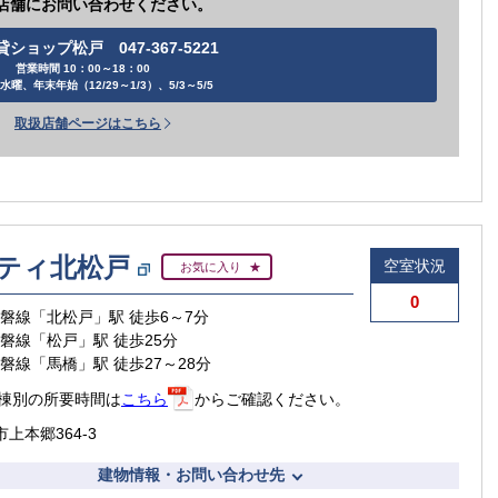
店舗にお問い合わせください。
貸ショップ松戸 047-367-5221
営業時間 10：00～18：00
水曜、年末年始（12/29～1/3）、5/3～5/5
取扱店舗ページはこちら
ティ北松戸
空室状況
お気に入り
0
常磐線「北松戸」駅 徒歩6～7分
常磐線「松戸」駅 徒歩25分
常磐線「馬橋」駅 徒歩27～28分
賃貸住宅
棟別の所要時間は
こちら
からご確認ください。
上本郷364-3
建物情報・お問い合わせ先