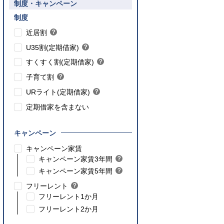
要件あり】35歳以下の方限定
制度・キャンペーン
ご入居要件あり】満18歳未満のお子様を
】子育て世帯や新婚世帯
養、もしくはご妊娠されている方限定
こちら
制度
こちら
近居割
？
ヒ
こちら
U35割(定期借家)
？
ン
ヒ
こちら
ト
すくすく割(定期借家)
？
ン
ヒ
こちら
ト
子育て割
？
ン
ヒ
ト
URライト(定期借家)
？
ン
ヒ
ト
定期借家を含まない
ン
ト
キャンペーン
こちら
キャンペーン家賃
こちら
キャンペーン家賃3年間
？
ヒ
こちら
キャンペーン家賃5年間
？
ン
ヒ
フリーレント
？
ト
ン
ヒ
フリーレント1か月
ト
ン
フリーレント2か月
ト