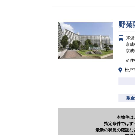
野菊
JR
京成
京成
※住
松戸
敷金
本物件は
指定条件ではす
最新の状況の確認な