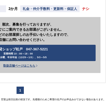
【ご入居
【
【ご入居要件あり
扶
2か月
ナシ
礼金・仲介手数料・更新料・保証人
の方限定
、順次、募集を行っておりますが、
ぐにご案内できるお部屋がございません。
どのお部屋探しのお手伝いをいたしますので、
店舗にお問い合わせください。
貸ショップ松戸 047-367-5221
営業時間 10：00～18：00
水曜、年末年始（12/29～1/3）、5/3～5/5
取扱店舗ページはこちら
1
空室は前日以前の状況です。先着順のためご希望の住戸のお申込みができない場合があります。