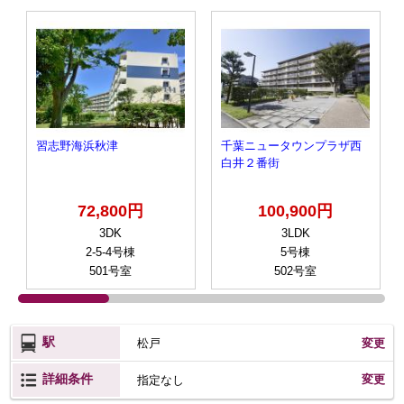
習志野海浜秋津
千葉ニュータウンプラザ西
白井２番街
72,800円
100,900円
3DK
3LDK
2-5-4号棟
5号棟
501号室
502号室
駅
松戸
変更
詳細条件
変更
指定なし