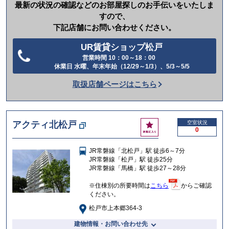
最新の状況の確認などのお部屋探しのお手伝いをいたしま
すので、
下記店舗にお問い合わせください。
UR賃貸ショップ松戸
営業時間 10：00～18：00
電
休業日 水曜、年末年始（12/29～1/3）、5/3～5/5
話
取扱店舗ページはこちら
を
か
け
お
アクティ北松戸
空室状況
る
0
気
に
JR常磐線「北松戸」駅 徒歩6～7分
入
JR常磐線「松戸」駅 徒歩25分
り
JR常磐線「馬橋」駅 徒歩27～28分
※住棟別の所要時間は
こちら
からご確認
ください。
松戸市上本郷364-3
建物情報・お問い合わせ先