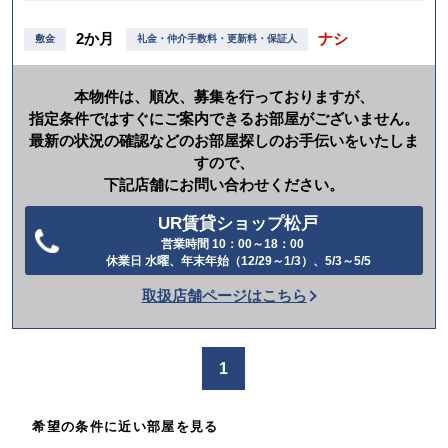
2か月
ナシ
敷金
礼金・仲介手数料・更新料・保証人
本物件は、順次、募集を行っておりますが、
指定条件ではすぐにご案内できるお部屋がございません。
最新の状況の確認などのお部屋探しのお手伝いをいたしま
すので、
下記店舗にお問い合わせください。
UR賃貸ショップ松戸
営業時間 10：00～18：00
電
休業日 水曜、年末年始（12/29～1/3）、5/3～5/5
話
取扱店舗ページはこちら
を
か
け
1
る
希望の条件に近い部屋を見る