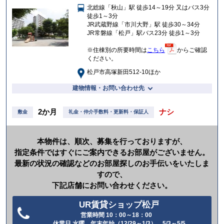
北総線「秋山」駅 徒歩14～19分 又はバス3分
入
徒歩1～3分
り
JR武蔵野線「市川大野」駅 徒歩30～34分
JR常磐線「松戸」駅バス23分 徒歩1～3分
※住棟別の所要時間は
こちら
からご確認
ください。
松戸市高塚新田512-10ほか
建物情報・お問い合わせ先
2か月
ナシ
敷金
礼金・仲介手数料・更新料・保証人
本物件は、順次、募集を行っておりますが、
指定条件ではすぐにご案内できるお部屋がございません。
最新の状況の確認などのお部屋探しのお手伝いをいたしま
すので、
下記店舗にお問い合わせください。
UR賃貸ショップ松戸
営業時間 10：00～18：00
電
休業日 水曜、年末年始（12/29～1/3）、5/3～5/5