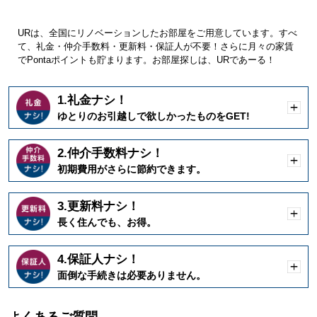
URは、全国にリノベーションしたお部屋をご用意しています。すべ
て、礼金・仲介手数料・更新料・保証人が不要！さらに月々の家賃
でPontaポイントも貯まります。お部屋探しは、URであーる！
1.礼金ナシ！
開
ゆとりのお引越しで欲しかったものをGET!
く
2.仲介手数料ナシ！
開
初期費用がさらに節約できます。
く
3.更新料ナシ！
開
長く住んでも、お得。
く
4.保証人ナシ！
開
面倒な手続きは必要ありません。
く