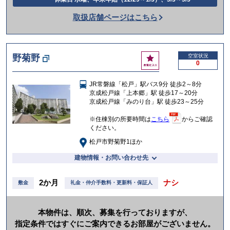
話
取扱店舗ページはこちら
を
か
け
お
野菊野
空室状況
る
0
気
に
JR常磐線「松戸」駅バス9分 徒歩2～8分
入
京成松戸線「上本郷」駅 徒歩17～20分
り
京成松戸線「みのり台」駅 徒歩23～25分
※住棟別の所要時間は
こちら
からご確認
ください。
松戸市野菊野1ほか
建物情報・お問い合わせ先
2か月
ナシ
敷金
礼金・仲介手数料・更新料・保証人
本物件は、順次、募集を行っておりますが、
指定条件ではすぐにご案内できるお部屋がございません。