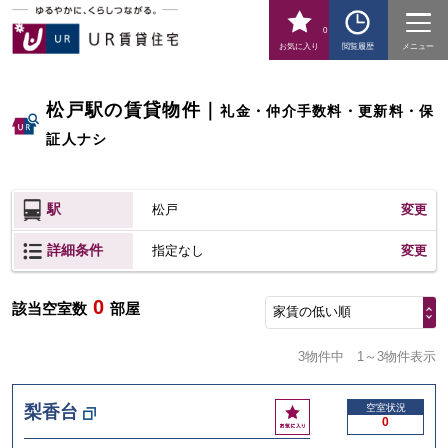
0
お気に入り
閲覧履歴
メニュー
松戸駅の賃貸物件
｜
礼金・仲介手数料・更新料・保
証人ナシ
駅
松戸
変更
詳細条件
変更
指定なし
0
該当空室数
部屋
家賃の低い順
3物件中
1～3物件表示
お
梨香台
空室状況
0
気
に