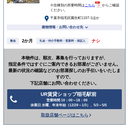
※住棟別の所要時間は
こちら
からご確認
ください。
千葉市稲毛区園生町1107-1ほか
建物情報・お問い合わせ先
2か月
ナシ
敷金
礼金・仲介手数料・更新料・保証人
本物件は、順次、募集を行っておりますが、
指定条件ではすぐにご案内できるお部屋がございません。
最新の状況の確認などのお部屋探しのお手伝いをいたしま
すので、
下記店舗にお問い合わせください。
UR賃貸ショップ稲毛駅前
営業時間 10：00～18：00
電
休業日 水曜、年末年始（12/29～1/3）、5/3～5/5
話
取扱店舗ページはこちら
を
か