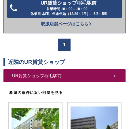
UR賃貸ショップ稲毛駅前
営業時間 10：00～18：00
電
休業日 水曜、年末年始（12/29～1/3）、5/3～5/5
話
取扱店舗ページはこちら
を
か
け
1
る
近隣のUR賃貸ショップ
UR賃貸ショップ稲毛駅前
希望の条件に近い部屋を見る