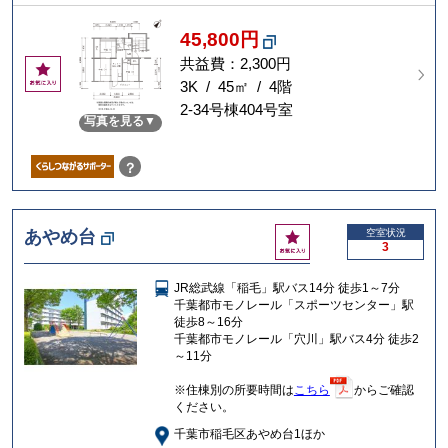
45,800円
共益費：2,300円
お
気
3K / 45㎡ / 4階
に
2-34号棟404号室
写真を見る
入
り
？
お
あやめ台
空室状況
3
気
に
JR総武線「稲毛」駅バス14分 徒歩1～7分
入
千葉都市モノレール「スポーツセンター」駅
り
徒歩8～16分
千葉都市モノレール「穴川」駅バス4分 徒歩2
～11分
※住棟別の所要時間は
こちら
からご確認
ください。
千葉市稲毛区あやめ台1ほか