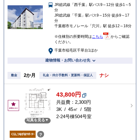
JR総武線「西千葉」駅バス9～12分 徒歩1～5
入
分
り
JR総武線「千葉」駅バス9～15分 徒歩9～17
分
千葉都市モノレール「穴川」駅 徒歩12～18分
※住棟別の所要時間は
こちら
からご確認
ください。
千葉市稲毛区千草台1ほか
建物情報・お問い合わせ先
2か月
ナシ
敷金
礼金・仲介手数料・更新料・保証人
43,800円
共益費：2,300円
お
気
3K / 45㎡ / 5階
に
2-24号棟504号室
写真を見る
入
り
？