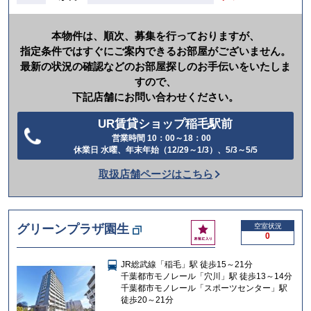
本物件は、順次、募集を行っておりますが、
指定条件ではすぐにご案内できるお部屋がございません。
最新の状況の確認などのお部屋探しのお手伝いをいたしま
すので、
下記店舗にお問い合わせください。
UR賃貸ショップ稲毛駅前
営業時間 10：00～18：00
電
休業日 水曜、年末年始（12/29～1/3）、5/3～5/5
話
取扱店舗ページはこちら
を
か
け
お
グリーンプラザ園生
空室状況
る
0
気
に
JR総武線「稲毛」駅 徒歩15～21分
入
千葉都市モノレール「穴川」駅 徒歩13～14分
り
千葉都市モノレール「スポーツセンター」駅
徒歩20～21分