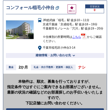
け
お
コンフォール稲毛小仲台
空室状況
る
0
気
に
JR総武線「稲毛」駅 徒歩10～11分
入
京成千葉線「京成稲毛」駅 徒歩18～19分
り
千葉都市モノレール「穴川」駅 徒歩19～20分
※住棟別の所要時間は
こちら
からご確認
ください。
千葉市稲毛区小仲台3-14
建物情報・お問い合わせ先
2か月
ナシ
敷金
礼金・仲介手数料・更新料・保証人
本物件は、順次、募集を行っておりますが、
指定条件ではすぐにご案内できるお部屋がございません。
最新の状況の確認などのお部屋探しのお手伝いをいたしま
すので、
下記店舗にお問い合わせください。