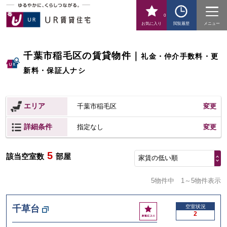
0
お気に入り
閲覧履歴
メニュー
千葉市稲毛区の賃貸物件
｜
礼金・仲介手数料・更
新料・保証人ナシ
エリア
千葉市稲毛区
変更
詳細条件
変更
指定なし
5
該当空室数
部屋
家賃の低い順
5物件中
1～5物件表示
お
千草台
空室状況
2
気
に