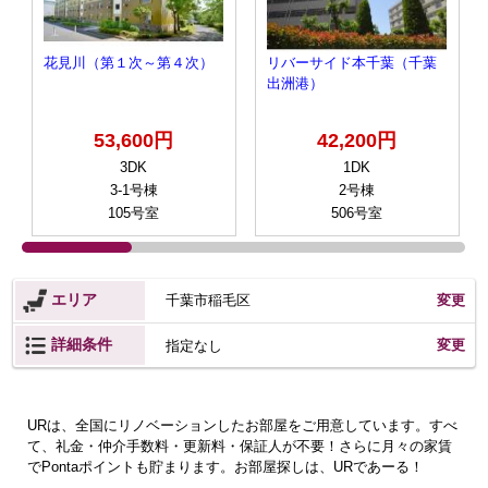
花見川（第１次～第４次）
リバーサイド本千葉（千葉
出洲港）
53,600円
42,200円
3DK
1DK
3-1号棟
2号棟
105号室
506号室
エリア
千葉市稲毛区
変更
詳細条件
変更
指定なし
URは、全国にリノベーションしたお部屋をご用意しています。すべ
て、礼金・仲介手数料・更新料・保証人が不要！さらに月々の家賃
でPontaポイントも貯まります。お部屋探しは、URであーる！