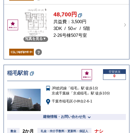
48,700円
共益費：3,500円
お
気
3DK / 50㎡ / 5階
に
2-26号棟507号室
写真を見る
入
り
？
お
稲毛駅前
空室状況
0
気
に
JR総武線「稲毛」駅 徒歩1分
入
京成千葉線「京成稲毛」駅 徒歩10分
り
千葉市稲毛区小仲台2-6-1
建物情報・お問い合わせ先
2か月
ナシ
敷金
礼金・仲介手数料・更新料・保証人