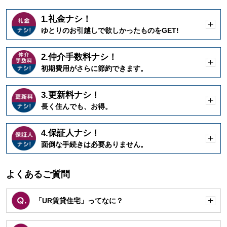
1.礼金ナシ！
開
ゆとりのお引越しで欲しかったものをGET!
く
2.仲介手数料ナシ！
開
初期費用がさらに節約できます。
く
3.更新料ナシ！
開
長く住んでも、お得。
く
4.保証人ナシ！
開
面倒な手続きは必要ありません。
く
よくあるご質問
「UR賃貸住宅」ってなに？
開
く