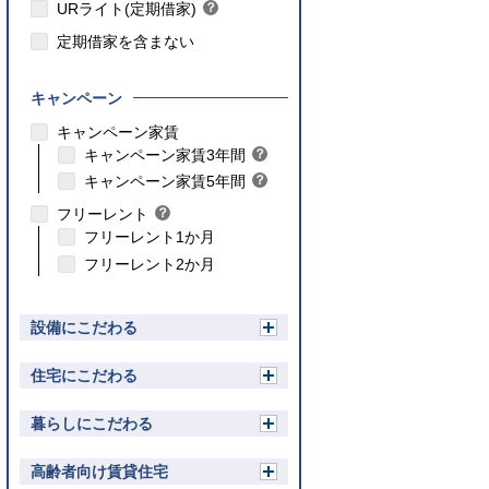
ト
URライト(定期借家)
？
ン
ヒ
ト
定期借家を含まない
ン
ト
キャンペーン
こちら
キャンペーン家賃
こちら
キャンペーン家賃3年間
？
ヒ
こちら
キャンペーン家賃5年間
？
ン
ヒ
フリーレント
？
ト
ン
ヒ
フリーレント1か月
ト
ン
フリーレント2か月
ト
設備にこだわる
開
く
住宅にこだわる
開
く
暮らしにこだわる
開
く
高齢者向け賃貸住宅