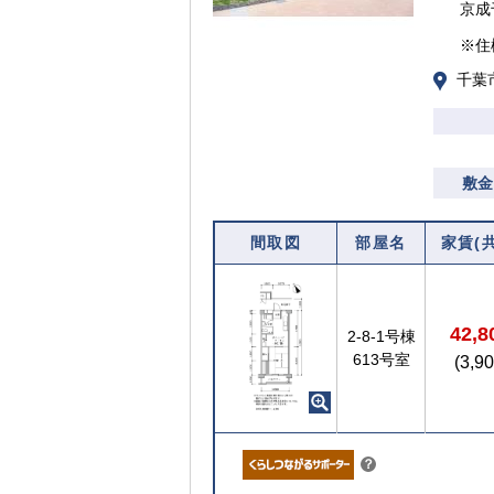
京成
※住
千葉
敷金
間取図
部屋名
家賃(
42,
2-8-1号棟
613号室
(3,9
こちら
？