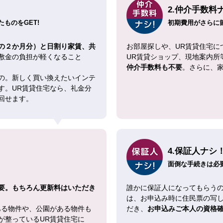
2.仲介手数料
ものをGET!
初期費用がさらに
の２か月分）と日割り家賃、共
お部屋探しや、UR賃貸住宅に
敷金の負担が軽くなること
UR賃貸ショップ、現地案内所
仲介手数料も不要
。さらに、
の。新しく買い換えたいインテ
す。UR賃貸住宅なら、礼金分
回せます。
4.保証人ナシ
面倒な手続きは必
要。もちろん更新料はいただき
誰かに保証人になってもらうの
は、お申込み時に住民票の写
ある物件や、公園がある物件も
だき、
お申込みご本人の資格
が整っているUR賃貸住宅に