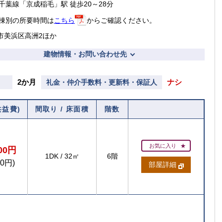
千葉線「京成稲毛」駅 徒歩20～28分
棟別の所要時間は
こちら
からご確認ください。
市美浜区高洲2ほか
建物情報・お問い合わせ先
2か月
ナシ
礼金・仲介手数料・更新料・保証人
共益費)
間取り / 床面積
階数
お気に入り
800円
1DK
/
32㎡
6階
00円)
部屋詳細