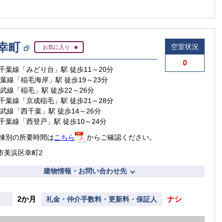
幸町
空室状況
お気に入り
0
千葉線「みどり台」駅 徒歩11～20分
京葉線「稲毛海岸」駅 徒歩19～23分
賃貸住宅
総武線「稲毛」駅 徒歩22～26分
千葉線「京成稲毛」駅 徒歩21～28分
総武線「西千葉」駅 徒歩14～26分
千葉線「西登戸」駅 徒歩10～24分
【ご入居
棟別の所要時間は
こちら
からご確認ください。
【
【ご入居要件あり
扶
市美浜区幸町2
の方限定
建物情報・お問い合わせ先
2か月
ナシ
礼金・仲介手数料・更新料・保証人