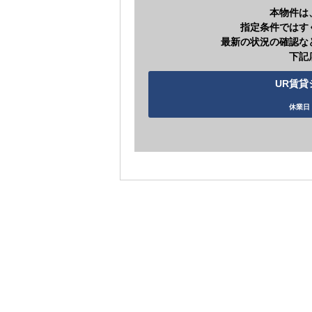
本物件は
指定条件ではす
最新の状況の確認な
下記
UR賃貸シ
休業日 