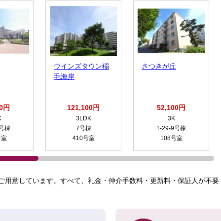
ウインズタウン稲
さつきが丘
毛海岸
00円
121,100円
52,100円
K
3LDK
3K
5号棟
7号棟
1-29-9号棟
号室
410号室
108号室
ご用意しています。すべて、礼金・仲介手数料・更新料・保証人が不要！