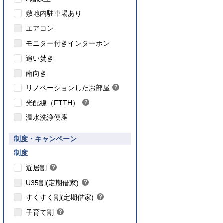
敷地内駐車場あり
エアコン
モニター付きインターホン
追い焚き
こちら
南向き
のインターネット対応について
リノベーションしたお部屋
？
ヒ
光配線（FTTH）
？
ン
ヒ
ト
温水洗浄便座
ン
ト
要件あり】35歳以下の方限定
制度・キャンペーン
ご入居要件あり】満18歳未満のお子様を
】子育て世帯や新婚世帯
養、もしくはご妊娠されている方限定
こちら
制度
こちら
近居割
？
ヒ
こちら
U35割(定期借家)
？
ン
ヒ
こちら
ト
すくすく割(定期借家)
？
ン
ヒ
こちら
ト
子育て割
？
ン
ヒ