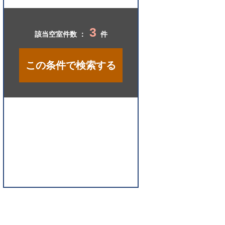
開
く
3
該当空室件数 ：
件
この条件で検索する