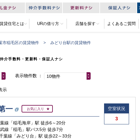
R賃貸住宅とは
URの借り方
店舗を探す
よくあるご質問
葉市稲毛区の賃貸物件
みどり台駅の賃貸物件
仲介手数料・更新料・保証人ナシ
表示物件数
10物件
表示
第一
空室状況
お気に入り
3
京葉線「稲毛海岸」駅 徒歩6～20分
総武線「稲毛」駅バス5分 徒歩7分
千葉線「みどり台」駅 徒歩22～33分