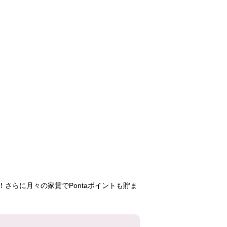
高洲第二
幕張ベイタウンミ
真砂第一
ラリオ
81,700円
135,000円
66,60
3DK
3LDK
2DK
5-2号棟
4号棟
5-16-8
507号室
207号室
401号
さらに月々の家賃でPontaポイントも貯ま