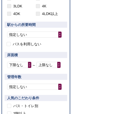
3LDK
4K
4DK
4LDK以上
駅からの所要時間
指定しない
バスを利用しない
床面積
下限なし
上限なし
～
管理年数
指定しない
人気のこだわり条件
バス・トイレ別
2階以上