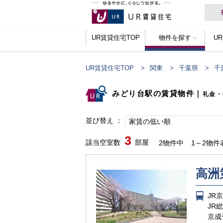
UR賃貸住宅TOP
物件を探す
U
UR賃貸住宅TOP
関東
千葉県
千
みどり台駅の賃貸物件
｜
礼金・
並び替え
家賃の低い順
3
該当空室数
部屋
2物件中
1～2物件
高洲
JR
JR
京成