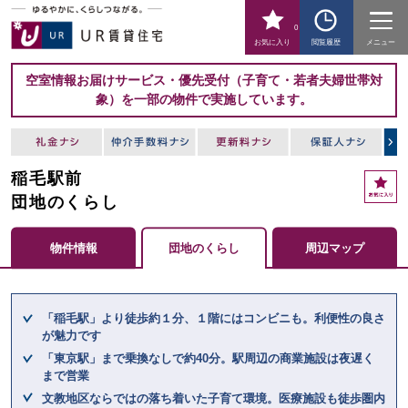
0
お気に入り
閲覧履歴
メニュー
空室情報お届けサービス・優先受付（子育て・若者夫婦世帯対
象）を一部の物件で実施しています。
稲毛駅前
お
気
団地のくらし
に
入
物件情報
団地のくらし
周辺マップ
り
ここからメインコンテンツになります。
「稲毛駅」より徒歩約１分、１階にはコンビニも。利便性の良さ
が魅力です
「東京駅」まで乗換なしで約40分。駅周辺の商業施設は夜遅く
まで営業
文教地区ならではの落ち着いた子育て環境。医療施設も徒歩圏内