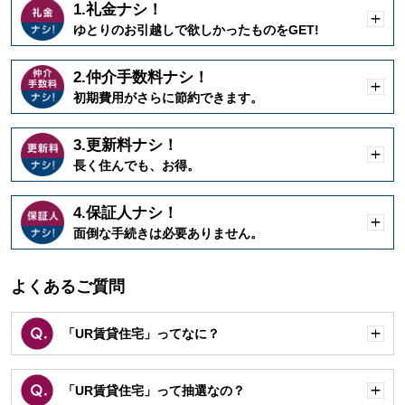
1.礼金ナシ！
開
ゆとりのお引越しで欲しかったものをGET!
く
2.仲介手数料ナシ！
開
初期費用がさらに節約できます。
く
3.更新料ナシ！
開
長く住んでも、お得。
く
4.保証人ナシ！
開
面倒な手続きは必要ありません。
く
よくあるご質問
「UR賃貸住宅」ってなに？
開
く
「UR賃貸住宅」って抽選なの？
開