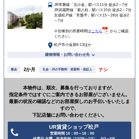
JR常磐線「北小金」駅バス11分 徒歩2～7分
入
JR武蔵野線「新八柱」駅バス15分 徒歩2～7分
り
京成松戸線「常盤平」駅バス15～28分 徒歩2
～7分
※住棟別の所要時間は
こちら
からご確認
ください。
松戸市小金原6-13ほか
建物情報・お問い合わせ先
2か月
ナシ
敷金
礼金・仲介手数料・更新料・保証人
本物件は、順次、募集を行っておりますが、
指定条件ではすぐにご案内できるお部屋がございません。
最新の状況の確認などのお部屋探しのお手伝いをいたしま
すので、
下記店舗にお問い合わせください。
UR賃貸ショップ松戸
営業時間 10：00～18：00
電
休業日 水曜、年末年始（12/29～1/3）、5/3～5/5