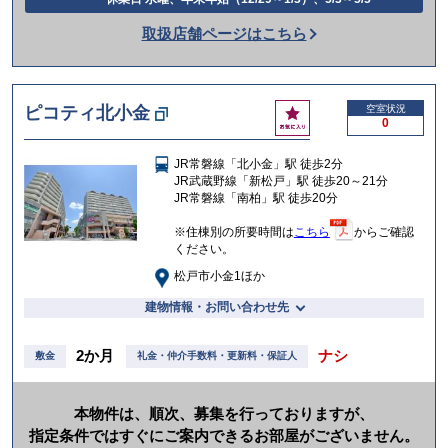
話
取扱店舗ページはこちら
を
か
け
お
ピコティ北小金
空室状況
る
0
気
に
JR常磐線「北小金」駅 徒歩2分
入
JR武蔵野線「新松戸」駅 徒歩20～21分
り
JR常磐線「南柏」駅 徒歩20分
※住棟別の所要時間は
こちら
からご確認
ください。
松戸市小金1ほか
建物情報・お問い合わせ先
2か月
ナシ
敷金
礼金・仲介手数料・更新料・保証人
本物件は、順次、募集を行っておりますが、
指定条件ではすぐにご案内できるお部屋がございません。