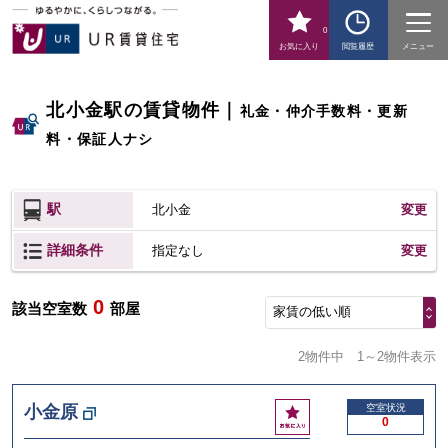
0
お気に入り
閲覧履歴
メニュー
北小金駅の賃貸物件
｜
礼金・仲介手数料・更新
料・保証人ナシ
駅
北小金
変更
詳細条件
変更
指定なし
0
該当空室数
部屋
家賃の低い順
2物件中
1～2物件表示
お
小金原
空室状況
0
気
に