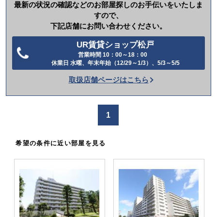
最新の状況の確認などのお部屋探しのお手伝いをいたしま
すので、
下記店舗にお問い合わせください。
UR賃貸ショップ松戸
営業時間 10：00～18：00
電
休業日 水曜、年末年始（12/29～1/3）、5/3～5/5
話
取扱店舗ページはこちら
を
か
け
1
る
希望の条件に近い部屋を見る