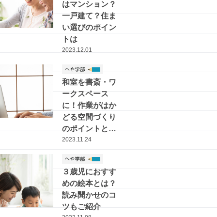
はマンション？
一戸建て？住ま
い選びのポイン
トは
2023.12.01
和室を書斎・ワ
ークスペース
に！作業がはか
どる空間づくり
のポイントとイ
ンテリア実例
2023.11.24
３歳児におすす
めの絵本とは？
読み聞かせのコ
ツもご紹介