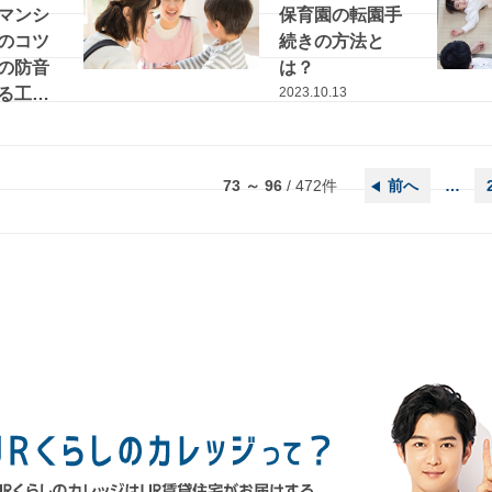
マンシ
保育園の転園手
のコツ
続きの方法と
の防音
は？
る工夫
2023.10.13
73 ～ 96
/
472
件
前へ
…