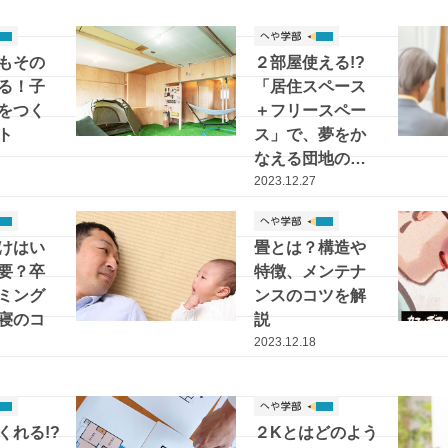
もその
２部屋使える!?
る！子
「居住スペース
をつく
＋フリースペー
ト
ス」で、夢をか
なえる団地の新
しい暮らし方
2023.12.27
けはい
畳とは？構造や
要？卒
特徴、メンテナ
ミング
ンスのコツを解
寝のコ
説
2023.12.18
くれる!?
２Kとはどのよう