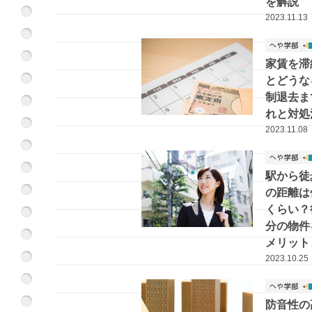
を解説
2023.11.13
家賃を滞
とどうな
制退去ま
れと対処
2023.11.08
駅から徒
の距離は
くらい？
分の物件
メリット
点
2023.10.25
防音性の