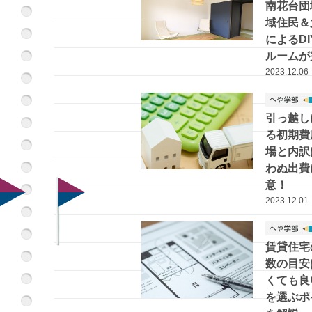
南花台団
域住民＆
によるD
ルームが
2023.12.06
引っ越し
る初期費
場と内訳
わぬ出費
意！
2023.12.01
賃貸住宅
数の目安
くても良
を選ぶポ