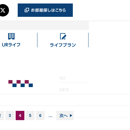
UR
ラ
ラ
イ
イ
フ
フ
プ
ラ
ン
2
3
4
5
6
…
次へ