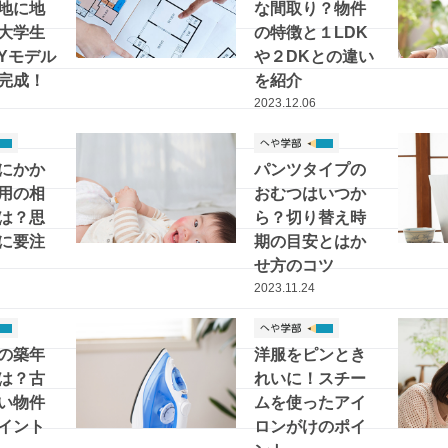
地に地
な間取り？物件
大学生
の特徴と１LDK
IYモデル
や２DKとの違い
完成！
を紹介
2023.12.06
にかか
パンツタイプの
用の相
おむつはいつか
は？思
ら？切り替え時
に要注
期の目安とはか
せ方のコツ
2023.11.24
の築年
洋服をピンとき
は？古
れいに！スチー
い物件
ムを使ったアイ
イント
ロンがけのポイ