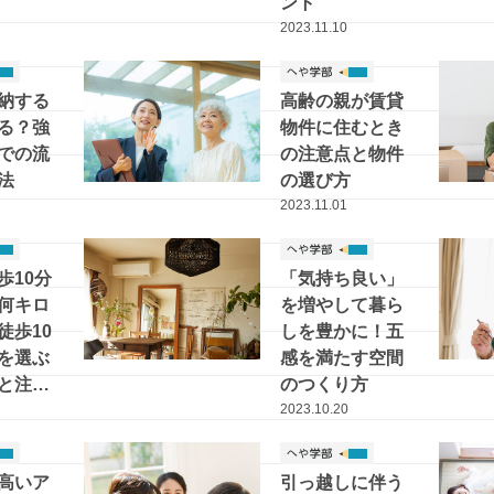
ント
2023.11.10
納する
高齢の親が賃貸
る？強
物件に住むとき
での流
の注意点と物件
法
の選び方
2023.11.01
歩10分
「気持ち良い」
何キロ
を増やして暮ら
徒歩10
しを豊かに！五
を選ぶ
感を満たす空間
と注意
のつくり方
2023.10.20
高いア
引っ越しに伴う