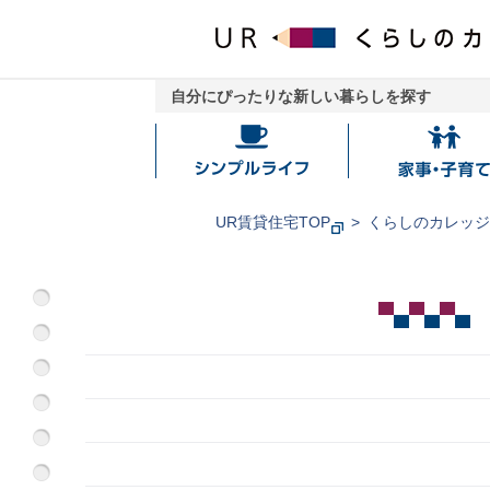
自分にぴったりな新しい暮らしを探す
シ
家
ン
事・
プ
子
UR賃貸住宅TOP
くらしのカレッ
ル
育
ラ
て
イ
フ