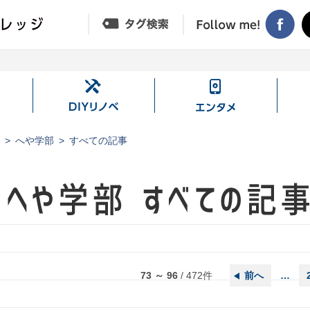
DIY
エ
リ
ン
ノ
タ
ジ
へや学部
すべての記事
ベ
メ
73 ～ 96
/
472
件
前へ
…