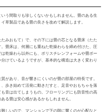
という間取りも珍しくないかもしれません。畳のある生
、イ草製品である畳の良さを改めて解説します。
たたみおもて）で、その下には畳の芯となる畳床（たた
す。畳床は、何層にも重ねた乾燥わらを締め付けた、圧
では乾燥わら以外にも、ポリスチレンフォームや畳ボー
い分けているようですが、基本的な構造は大きく変わり
性質があり、音が響きにくいのが畳の部屋の特長です。
く、歩き始めて活発に動きだすと、足音やおもちゃを落
ても音は出てしまうもの。フローリングにも防音性の高
のある畳は安心感があるかもしれません。
は難しいので、マンションで下の階に響くのが心配なと