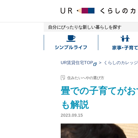
自分にぴったりな新しい暮らしを探す
シ
家
ン
事・
プ
子
UR賃貸住宅TOP
くらしのカレッ
ル
育
ラ
て
住みたいへやの選び方
イ
畳での子育てがお
フ
も解説
2023.09.15