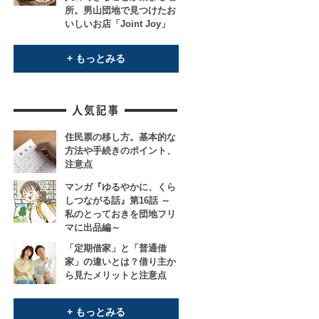
所。男山団地で見つけたお
いしいお店「Joint Joy」
+ もっとみる
住民票の移し方。基本的な
方法や手続きのポイント、
注意点
マンガ『ゆるやかに、くら
しつながる話』第16話 ～
私のとっておきを団地フリ
マに出品編～
「定期借家」と「普通借
家」の違いとは？借り主か
ら見たメリットと注意点
+ もっとみる