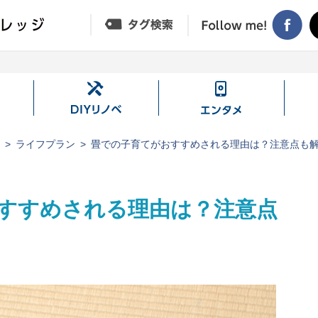
DIY
エ
リ
ン
ノ
タ
ジ
ライフプラン
畳での子育てがおすすめされる理由は？注意点も
ベ
メ
すすめされる理由は？注意点