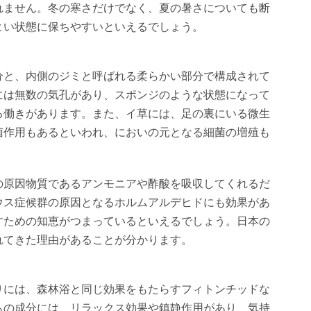
れません。冬の寒さだけでなく、夏の暑さについても断
よい状態に保ちやすいといえるでしょう。
分と、内側のジミと呼ばれる柔らかい部分で構成されて
には無数の気孔があり、スポンジのような状態になって
る働きがあります。また、イ草には、足の裏にいる微生
菌作用もあるといわれ、においの元となる細菌の増殖も
の原因物質であるアンモニアや酢酸を吸収してくれるだ
ウス症候群の原因となるホルムアルデヒドにも効果があ
すための知恵がつまっているといえるでしょう。日本の
れてきた理由があることが分かります。
りには、森林浴と同じ効果をもたらすフィトンチッドな
らの成分には、リラックス効果や鎮静作用があり、気持