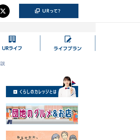
UR
ラ
ラ
イ
イ
フ
解説
フ
プ
ラ
ン