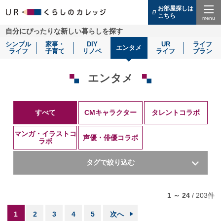
お部屋探しは
こちら
（別
ウ
Menu
自分にぴったりな新しい暮らしを探す
ィ
ン
シンプル
家事・
DIY
UR
ライフ
ド
エンタメ
ライフ
子育て
リノベ
ライフ
プラン
ウ
で
開
き
エンタメ
ま
す）
すべて
CMキャラクター
タレントコラボ
マンガ・イラストコ
声優・俳優コラボ
ラボ
吉岡里帆さん
千葉雄大さん
タレント
ロングアイランド
1 ～ 24
/
203
件
Rurikoさん
602号、木の見える部屋
1
2
3
4
5
次へ