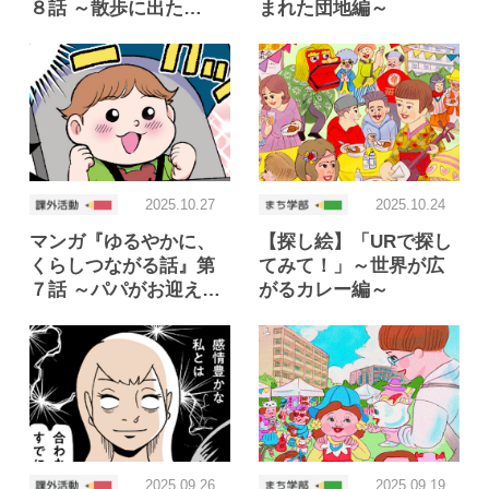
８話 ～散歩に出た…
まれた団地編～
2025.10.27
2025.10.24
マンガ『ゆるやかに、
【探し絵】「URで探し
くらしつながる話』第
てみて！」～世界が広
７話 ～パパがお迎え…
がるカレー編～
2025.09.26
2025.09.19