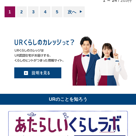
1 ～ 24
/
203
件
1
2
3
4
5
次へ
URのことを知ろう