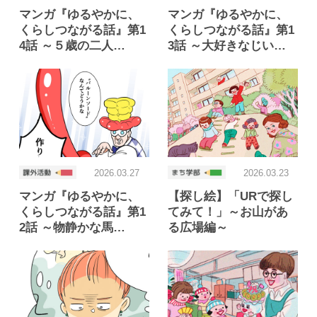
梵辛さん
大江しんいちろうさん
マンガ『ゆるやかに、
マンガ『ゆるやかに、
くらしつながる話』第1
くらしつながる話』第1
まつざきしおりさん
酒野まちさん
4話 ～５歳の二人…
3話 ～大好きなじい…
まりげさん
空翔俊介さん
並庭マチコさん
犬ん子さん
ツルリンゴスターさん
himaroさん
うえはらけいたさん
井内愛さん
2026.03.27
2026.03.23
マンガ『ゆるやかに、
【探し絵】「URで探し
ゆるやかに、くらしつながる話
くらしつながる話』第1
てみて！」～お山があ
2話 ～物静かな馬…
る広場編～
いとうみゆきさん
おぐらなおみさん
井上麻里奈さん