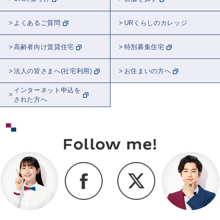
602号、木の見える部屋
講師紹介
よくあるご質問
URくらしのカレッジ
都市計画
リフォーム
近居
音楽
高齢者向け賃貸住宅
特別募集住宅
学校
リス
スポット紹介
法人の皆さまへ(社宅利用)
お住まいの方へ
ビューティー
睡眠
観葉植物
全国
インターネット申込を
された方へ
東京
千葉
埼玉
神奈川
大阪
関東
茨城
北海道
愛知
京都
福岡
兵庫
奈良