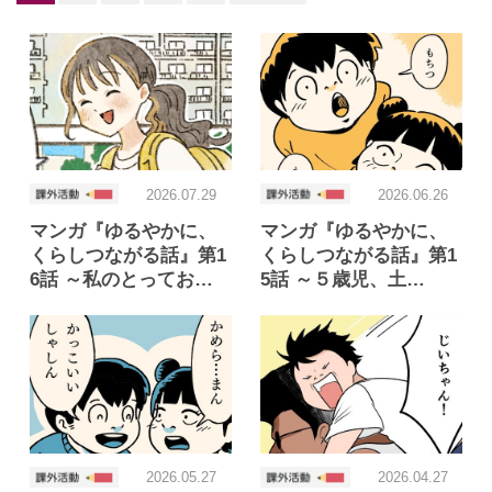
またあした、よつば団地で！
あたらしいくらし
みんなのおうちSTORY
これからのくらしSTORY
2026.07.29
2026.06.26
マンガ『ゆるやかに、
マンガ『ゆるやかに、
“ここだけ”のくらし
倉花唯さん
くらしつながる話』第1
くらしつながる話』第1
6話 ～私のとってお…
5話 ～５歳児、土…
スケラッコさん
山田全自動さん
ユペチカさん
ブブさん
さわぐちけいすけさん
けんさん
海島千本さん
よこみねさやかさん
2026.05.27
2026.04.27