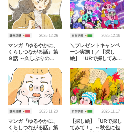
2025.12.26
2025.12.19
マンガ『ゆるやかに、
＼プレゼントキャンペ
くらしつながる話』第
ーン実施！／【探し
９話 ～久しぶりの…
絵】「URで探してみ…
2025.11.28
2025.11.17
マンガ『ゆるやかに、
【探し絵】「URで探し
くらしつながる話』第
てみて！」～秋色に包