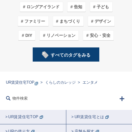
ロングアイランド
告知
子ども
ファミリー
まちづくり
デザイン
DIY
リノベーション
安心・安全
自然環境
子育てしやすいワケ
フード
すべてのタグをみる
収納
まつり/フェス
学生
料理
カフェ＆ショップ
ユージさん
UR賃貸住宅TOP
くらしのカレッジ
エンタメ
まち紹介/探訪
おトク
アート
家事
物件検索
エコライフ
防災
建築
生きもの
UR賃貸住宅TOP
UR賃貸住宅とは
ガーデニング
農業
URの借り方
店舗を探す