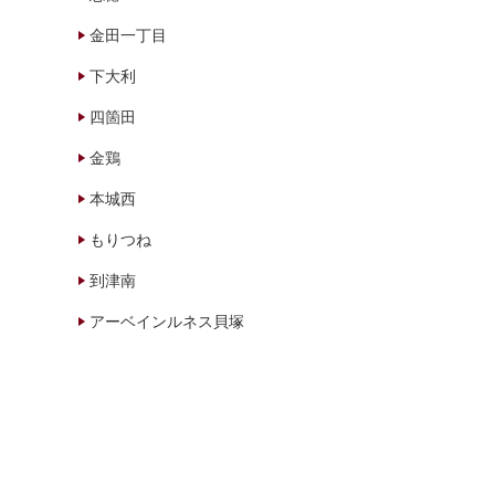
金田一丁目
下大利
四箇田
金鶏
本城西
もりつね
到津南
アーベインルネス貝塚