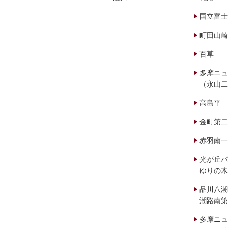
国立富士
町田山崎
百草
多摩ニュ
（永山二
高島平
金町第二
赤羽南一
光が丘パ
ゆりの木
品川八潮
潮路南第
多摩ニュ