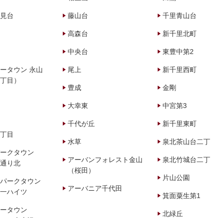
見台
藤山台
千里青山台
高森台
新千里北町
中央台
東豊中第2
ータウン 永山
尾上
新千里西町
丁目）
豊成
金剛
大幸東
中宮第3
千代が丘
新千里東町
丁目
水草
泉北茶山台二丁
ークタウン
アーバンフォレスト金山
泉北竹城台二丁
通り北
（桜田）
片山公園
パークタウン
アーバニア千代田
一ハイツ
箕面粟生第1
ータウン
北緑丘