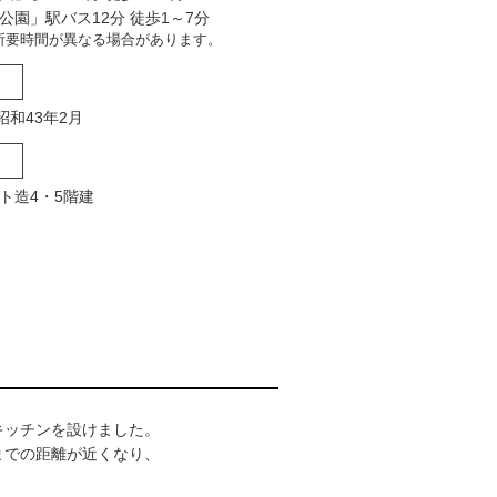
公園」駅バス12分 徒歩1～7分
所要時間が異なる場合があります。
昭和43年2月
ト造4・5階建
キッチンを設けました。
までの距離が近くなり、