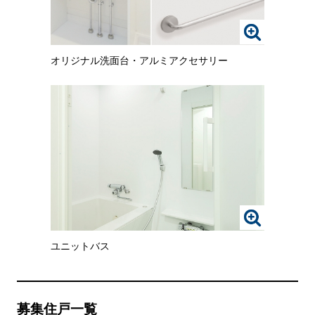
れ
た
画
画
像
像
オリジナル洗面台・アルミアクセサリー
を
を
ク
ご
リ
覧
ッ
い
ク
た
す
だ
る
け
と、
ま
拡
す。
大
さ
れ
画
た
像
画
ユニットバス
を
像
ク
を
リ
ご
ッ
覧
ク
い
募集住戸一覧