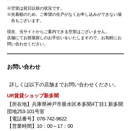
す
た
る
だ
※空室は前日以前の状況です。
と、
け
※先着順のため、ご希望の住戸がなくお申し込みができない場
拡
ま
合もございます。
大
す。
さ
現在、当サイトからご案内できる空室はございません。
れ
店舗にてお部屋探しのお手伝いをいたしますので、お気軽にお
た
問い合わせください。
画
像
を
ご
お問い合わせ
覧
い
た
だ
詳しくは以下の店舗までお問い合わせください。
け
ま
UR賃貸ショップ新多聞
す。
【所在地】兵庫県神戸市垂水区本多聞4丁目1 新多聞
団地253-101号室
【電話番号】
078-742-9622
【営業時間】10：00～17：00