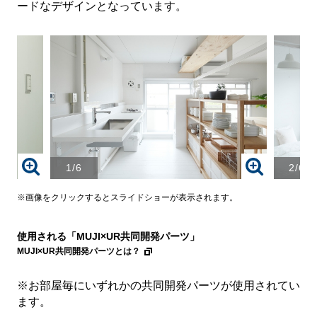
ードなデザインとなっています。
1/6
2/6
画
画
像
像
を
を
※画像をクリックするとスライドショーが表示されます。
ク
ク
リ
リ
使用される「MUJI×UR共同開発パーツ」
ッ
ッ
ク
ク
MUJI×UR共同開発パーツとは？
す
す
る
る
※お部屋毎にいずれかの共同開発パーツが使用されてい
と、
と、
ます。
拡
拡