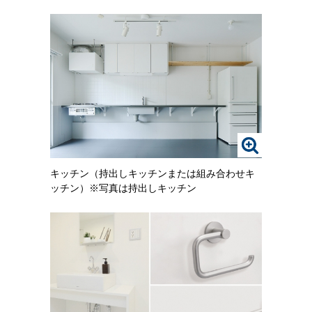
大
大
さ
さ
れ
れ
た
た
画
画
像
像
を
を
ご
ご
覧
覧
い
い
た
た
だ
だ
画
け
け
像
ま
ま
キッチン（持出しキッチンまたは組み合わせキ
を
す。
す。
ッチン）※写真は持出しキッチン
ク
リ
ッ
ク
す
る
と、
拡
大
さ