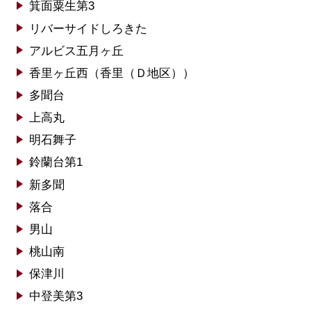
箕面粟生第3
リバーサイドしろきた
アルビス五月ヶ丘
香里ヶ丘西（香里（Ｄ地区））
多聞台
上高丸
明石舞子
鈴蘭台第1
新多聞
落合
男山
桃山南
保津川
中登美第3