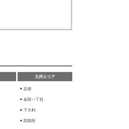
九州エリア
志徳
金田一丁目
下大利
四箇田