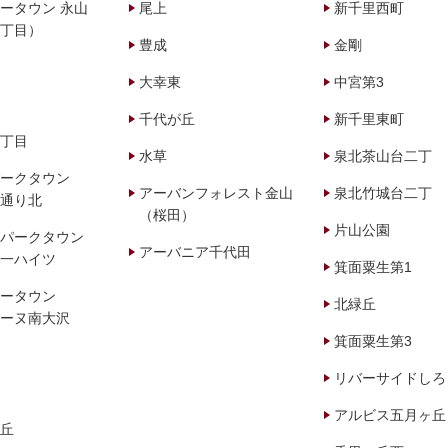
ータウン 永山
尾上
新千里西町
丁目）
豊成
金剛
大幸東
中宮第3
千代が丘
新千里東町
丁目
水草
泉北茶山台二丁
ークタウン
アーバンフォレスト金山
泉北竹城台二丁
通り北
（桜田）
片山公園
パークタウン
アーバニア千代田
一ハイツ
箕面粟生第1
ータウン
北緑丘
ーヌ南大沢
箕面粟生第3
リバーサイドしろ
アルビス五月ヶ丘
丘