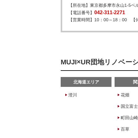
【所在地】東京都多摩市永山1-5ベル
042-311-2271
【電話番号】
【営業時間】10：00～18：00 【休
MUJI×UR団地リノベ
北海道エリア
関
澄川
花畑
国立富士
町田山崎
百草