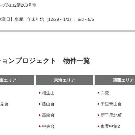
ブ永山2階203号室
業日】水曜、年末年始（12/29～1/3）、5/3～5/5
ーションプロジェクト 物件一覧
東エリア
東海エリア
関西エリア
相生山
白鷺
見台
藤山台
千里青山台
高森台
新千里北町
中央台
東豊中第2