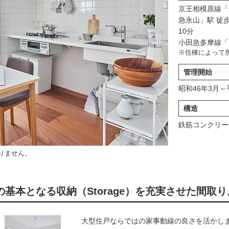
京王相模原線「
急永山」駅 徒歩
10分
小田急多摩線「
※住棟によって
管理開始
昭和46年3月～
構造
鉄筋コンクリー
りません。
の基本となる収納（Storage）を充実させた間取り
大型住戸ならではの家事動線の良さを活かし