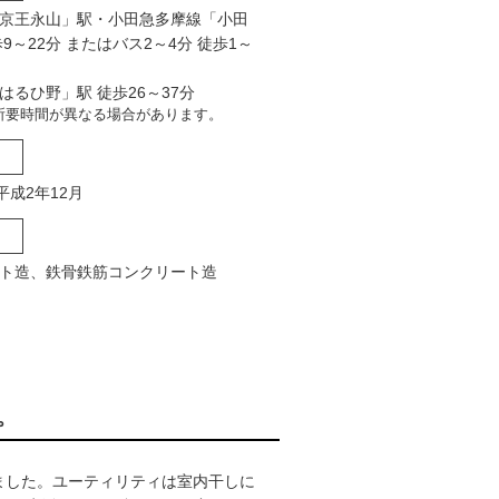
京王永山」駅・小田急多摩線「小田
9～22分 またはバス2～4分 徒歩1～
はるひ野」駅 徒歩26～37分
所要時間が異なる場合があります。
平成2年12月
ト造、鉄骨鉄筋コンクリート造
。
ました。ユーティリティは室内干しに