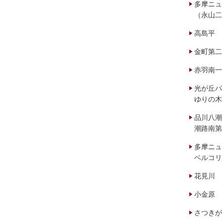
多摩ニュ
（永山二
高島平
金町第二
赤羽南一
光が丘パ
ゆりの木
品川八潮
潮路南第
多摩ニュ
ベルコリ
花見川
小金原
さつきが