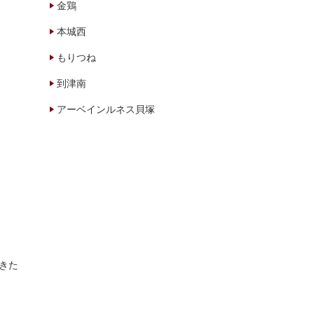
金鶏
本城西
もりつね
到津南
アーベインルネス貝塚
きた