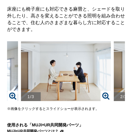
床座にも椅子座にも対応できる麻畳と、シェードを取り
外したり、高さを変えることができる照明を組み合わせ
ることで、住む人のさまざまな暮らし方に対応すること
ができます。
1/3
2/3
画
画
像
像
を
を
※画像をクリックするとスライドショーが表示されます。
ク
ク
リ
リ
使用される「MUJI×UR共同開発パーツ」
ッ
ッ
ク
ク
MUJI×UR共同開発パーツとは？