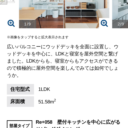
1/9
2/9
※画像をタップすると拡大表示されます
広いバルコニーにウッドデッキを全面に設置し、ウ
ッドデッキを中心に、LDKと寝室を屋外空間と繋げ
ました。LDKからも、寝室からもアクセスができる
ので積極的に屋外空間を楽しんでみては如何でしょ
うか。
住宅型式
1LDK
2
床面積
51.58m
Re+058 壁付キッチンを中心に広がる
部屋タイプ