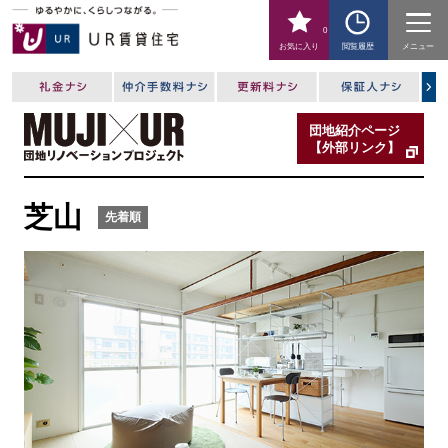
0
お気に入り
閲覧履歴
メニュー
団地紹介ページ
【外部リンク】
芝山
先着順