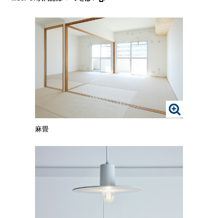
す
す
る
る
と、
と、
拡
拡
大
大
さ
さ
れ
れ
た
た
画
画
像
像
を
を
ご
ご
画
覧
覧
像
い
い
麻畳
を
た
た
ク
だ
だ
リ
け
け
ッ
ま
ま
ク
す。
す。
す
る
と、
拡
大