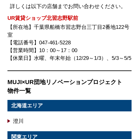
だ
詳しくは以下の店舗までお問い合わせください。
け
ま
UR賃貸ショップ北習志野駅前
す。
【所在地】千葉県船橋市習志野台三丁目2番地122号
室
【電話番号】
047-461-5228
【営業時間】10：00～17：00
【休業日】水曜、年末年始（12/29～1/3）、5/3～5/5
MUJI×UR団地リノベーションプロジェクト
物件一覧
北海道エリア
澄川
関東エリア