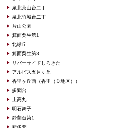
泉北茶山台二丁
泉北竹城台二丁
片山公園
箕面粟生第1
北緑丘
箕面粟生第3
リバーサイドしろきた
アルビス五月ヶ丘
香里ヶ丘西（香里（Ｄ地区））
多聞台
上高丸
明石舞子
鈴蘭台第1
新多聞