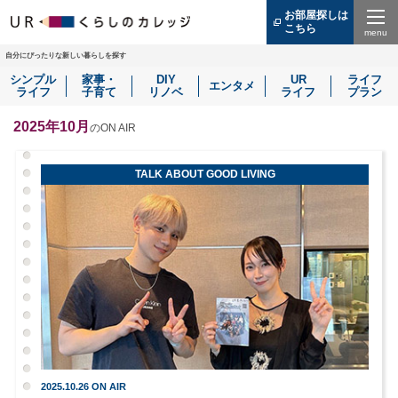
お部屋探しは
こちら
（別
ウ
Menu
ィ
自分にぴったりな新しい暮らしを探す
ン
シンプル
家事・
DIY
UR
ライフ
ド
エンタメ
ライフ
子育て
リノベ
ライフ
プラン
ウ
で
開
2025年10月
のON AIR
き
ま
す）
TALK ABOUT GOOD LIVING
2025.10.26 ON AIR