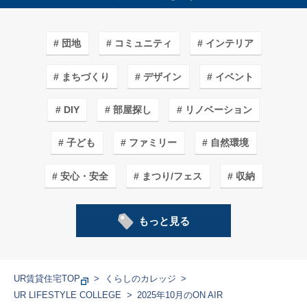
団地
コミュニティ
インテリア
まちづくり
デザイン
イベント
DIY
部屋探し
リノベーション
子ども
ファミリー
自然環境
安心・安全
まつり/フェス
収納
子育てしやすいワケ
カフェ＆ショップ
もっと見る
エコライフ
まち紹介/探訪
アート
ガーデニング
家事
料理
学生
UR賃貸住宅TOP
くらしのカレッジ
UR LIFESTYLE COLLEGE
2025年10月のON AIR