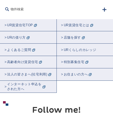
フード
生きもの
建築
リフォーム
物件検索
防災
講師紹介
ラジオ
農業
音楽
告知
学校
睡眠
UR賃貸住宅TOP
UR賃貸住宅とは
観葉植物
都市計画
近居
おトク
URの借り方
店舗を探す
スポット紹介
東京
全国
埼玉
よくあるご質問
URくらしのカレッジ
神奈川
千葉
関東
茨城
高齢者向け賃貸住宅
特別募集住宅
北海道
愛知
大阪
法人の皆さまへ(社宅利用)
お住まいの方へ
インターネット申込を
された方へ