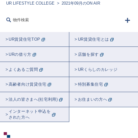
UR LIFESTYLE COLLEGE
2021年09月のON AIR
フード
生きもの
建築
リフォーム
物件検索
防災
講師紹介
ラジオ
農業
音楽
告知
学校
睡眠
UR賃貸住宅TOP
UR賃貸住宅とは
観葉植物
都市計画
近居
おトク
URの借り方
店舗を探す
スポット紹介
東京
全国
埼玉
よくあるご質問
URくらしのカレッジ
神奈川
千葉
関東
茨城
高齢者向け賃貸住宅
特別募集住宅
北海道
愛知
大阪
法人の皆さまへ(社宅利用)
お住まいの方へ
インターネット申込を
された方へ