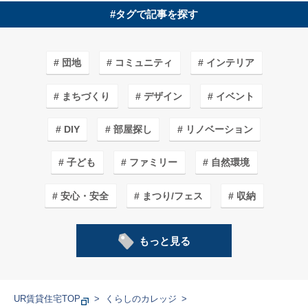
#タグで記事を探す
団地
コミュニティ
インテリア
まちづくり
デザイン
イベント
DIY
部屋探し
リノベーション
子ども
ファミリー
自然環境
安心・安全
まつり/フェス
収納
子育てしやすいワケ
カフェ＆ショップ
もっと見る
エコライフ
まち紹介/探訪
アート
ガーデニング
家事
料理
学生
UR賃貸住宅TOP
くらしのカレッジ