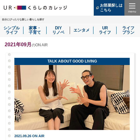
お部屋探しは
こちら
（別
ウ
Menu
ィ
自分にぴったりな新しい暮らしを探す
ン
シンプル
家事・
DIY
UR
ライフ
ド
エンタメ
ライフ
子育て
リノベ
ライフ
プラン
ウ
で
開
2021年09月
のON AIR
き
ま
す）
TALK ABOUT GOOD LIVING
2021.09.26 ON AIR