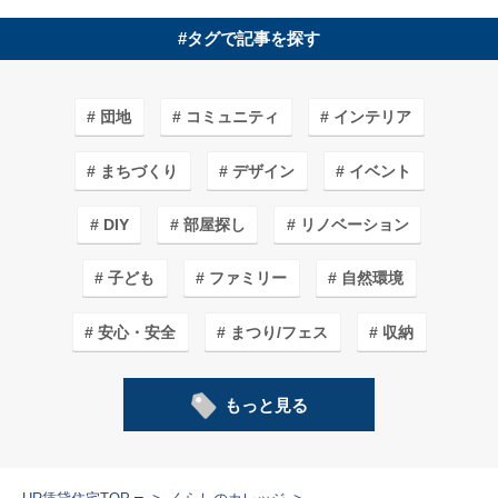
#タグで記事を探す
団地
コミュニティ
インテリア
まちづくり
デザイン
イベント
DIY
部屋探し
リノベーション
子ども
ファミリー
自然環境
安心・安全
まつり/フェス
収納
子育てしやすいワケ
カフェ＆ショップ
もっと見る
エコライフ
まち紹介/探訪
アート
ガーデニング
家事
料理
学生