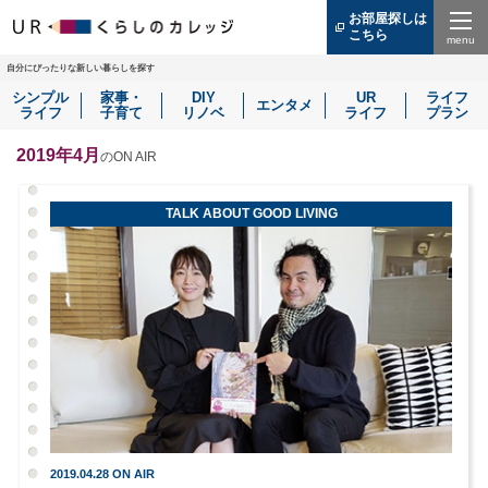
お部屋探しは
こちら
（別
ウ
Menu
ィ
自分にぴったりな新しい暮らしを探す
ン
シンプル
家事・
DIY
UR
ライフ
ド
エンタメ
ライフ
子育て
リノベ
ライフ
プラン
ウ
で
開
2019年4月
のON AIR
き
ま
す）
TALK ABOUT GOOD LIVING
2019.04.28 ON AIR