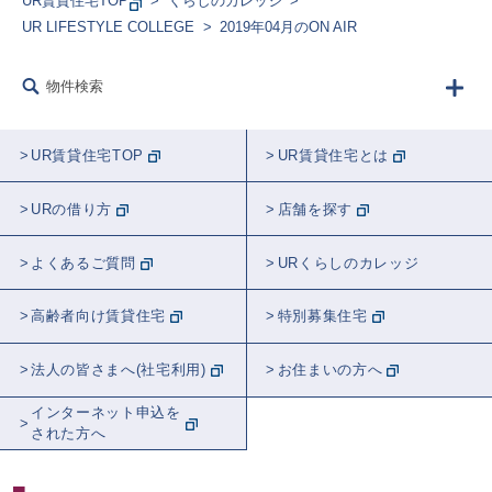
UR賃貸住宅TOP
くらしのカレッジ
UR LIFESTYLE COLLEGE
2019年04月のON AIR
フード
生きもの
建築
リフォーム
物件検索
防災
講師紹介
ラジオ
農業
音楽
告知
学校
睡眠
UR賃貸住宅TOP
UR賃貸住宅とは
観葉植物
都市計画
近居
おトク
URの借り方
店舗を探す
スポット紹介
東京
全国
埼玉
よくあるご質問
URくらしのカレッジ
神奈川
千葉
関東
茨城
高齢者向け賃貸住宅
特別募集住宅
北海道
愛知
大阪
法人の皆さまへ(社宅利用)
お住まいの方へ
インターネット申込を
された方へ