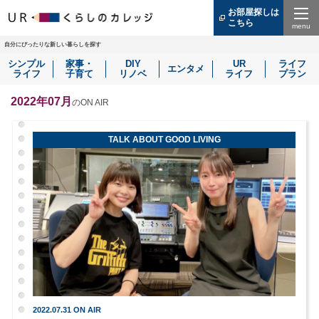
お部屋探しは
こちら
（別
ウ
Menu
ィ
自分にぴったりな新しい暮らしを探す
ン
シンプル
家事・
DIY
UR
ライフ
ド
エンタメ
ライフ
子育て
リノベ
ライフ
プラン
ウ
で
開
2022年07月
のON AIR
き
ま
す）
TALK ABOUT GOOD LIVING
2022.07.31 ON AIR