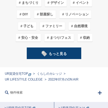
まちづくり
デザイン
イベント
DIY
部屋探し
リノベーション
子ども
ファミリー
自然環境
安心・安全
まつり/フェス
収納
子育てしやすいワケ
カフェ＆ショップ
もっと見る
エコライフ
まち紹介/探訪
アート
ガーデニング
家事
料理
学生
UR賃貸住宅TOP
くらしのカレッジ
UR LIFESTYLE COLLEGE
2022年07月のON AIR
フード
生きもの
建築
リフォーム
物件検索
防災
講師紹介
ラジオ
農業
音楽
告知
学校
睡眠
UR賃貸住宅TOP
UR賃貸住宅とは