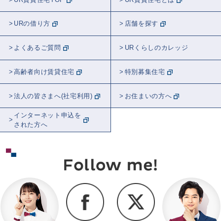
観葉植物
都市計画
近居
おトク
URの借り方
店舗を探す
スポット紹介
東京
全国
埼玉
よくあるご質問
URくらしのカレッジ
神奈川
千葉
関東
茨城
高齢者向け賃貸住宅
特別募集住宅
北海道
愛知
大阪
法人の皆さまへ(社宅利用)
お住まいの方へ
インターネット申込を
された方へ