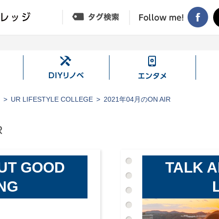
DIY
エ
リ
ン
ノ
タ
ジ
UR LIFESTYLE COLLEGE
2021年04月のON AIR
ベ
メ
R
UT GOOD
TALK 
ING