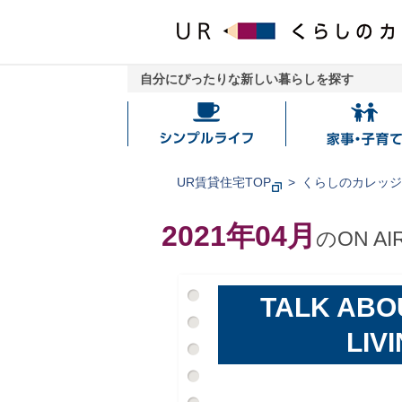
自分にぴったりな新しい暮らしを探す
シ
家
ン
事・
プ
子
UR賃貸住宅TOP
くらしのカレッ
ル
育
ラ
て
2021年04月
のON AI
イ
フ
TALK ABO
LIV