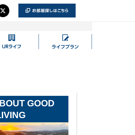
UR
ラ
ラ
イ
イ
フ
フ
プ
ラ
ン
ABOUT GOOD
LIVING