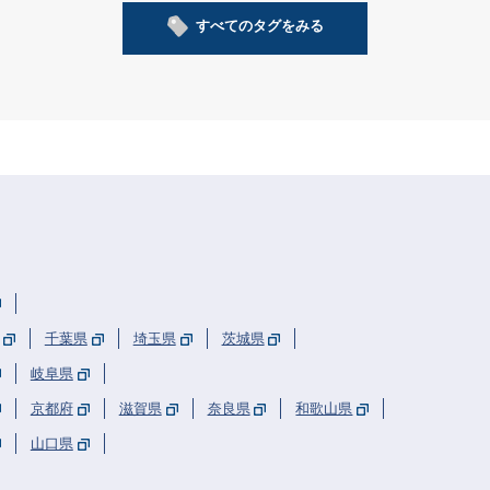
すべてのタグをみる
まち紹介/探訪
アート
ガーデニング
家事
料理
学生
フード
生きもの
建築
リフォーム
防災
講師紹介
ラジオ
農業
音楽
告知
学校
睡眠
観葉植物
都市計画
近居
おトク
スポット紹介
東京
全国
埼玉
神奈川
千葉
関東
茨城
北海道
愛知
大阪
千葉県
埼玉県
茨城県
岐阜県
京都府
滋賀県
奈良県
和歌山県
山口県