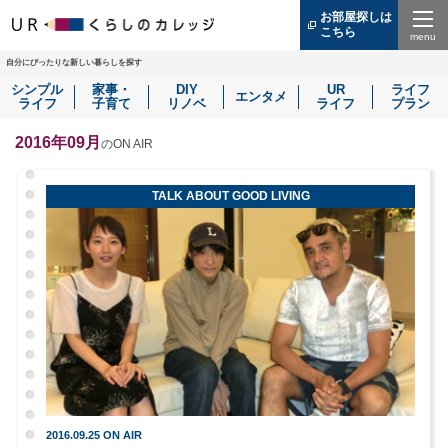
お部屋探しは
こちら
（別
ウ
Menu
ィ
自分にぴったりな新しい暮らしを探す
ン
シンプル
家事・
DIY
UR
ライフ
ド
エンタメ
ライフ
子育て
リノベ
ライフ
プラン
ウ
で
開
2016年09月
のON AIR
き
ま
す）
TALK ABOUT GOOD LIVING
2016.09.25 ON AIR