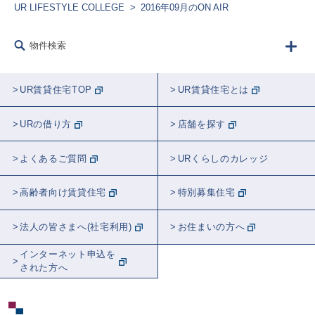
UR LIFESTYLE COLLEGE
2016年09月のON AIR
フード
生きもの
建築
リフォーム
物件検索
防災
講師紹介
ラジオ
農業
音楽
告知
学校
睡眠
UR賃貸住宅TOP
UR賃貸住宅とは
観葉植物
都市計画
近居
おトク
URの借り方
店舗を探す
スポット紹介
東京
全国
埼玉
よくあるご質問
URくらしのカレッジ
神奈川
千葉
関東
茨城
高齢者向け賃貸住宅
特別募集住宅
北海道
愛知
大阪
法人の皆さまへ(社宅利用)
お住まいの方へ
インターネット申込を
された方へ