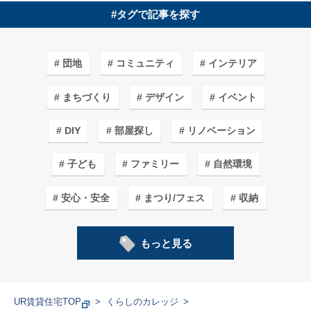
#タグで記事を探す
団地
コミュニティ
インテリア
まちづくり
デザイン
イベント
DIY
部屋探し
リノベーション
子ども
ファミリー
自然環境
安心・安全
まつり/フェス
収納
子育てしやすいワケ
カフェ＆ショップ
もっと見る
エコライフ
まち紹介/探訪
アート
ガーデニング
家事
料理
学生
UR賃貸住宅TOP
くらしのカレッジ