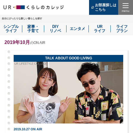
お部屋探しは
こちら
（別
ウ
Menu
ィ
自分にぴったりな新しい暮らしを探す
ン
シンプル
家事・
DIY
UR
ライフ
ド
エンタメ
ライフ
子育て
リノベ
ライフ
プラン
ウ
で
開
2019年10月
のON AIR
き
ま
す）
TALK ABOUT GOOD LIVING
2019.10.27 ON AIR