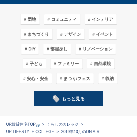
団地
コミュニティ
インテリア
まちづくり
デザイン
イベント
DIY
部屋探し
リノベーション
子ども
ファミリー
自然環境
安心・安全
まつり/フェス
収納
子育てしやすいワケ
カフェ＆ショップ
もっと見る
エコライフ
まち紹介/探訪
アート
ガーデニング
家事
料理
学生
UR賃貸住宅TOP
くらしのカレッジ
UR LIFESTYLE COLLEGE
2019年10月のON AIR