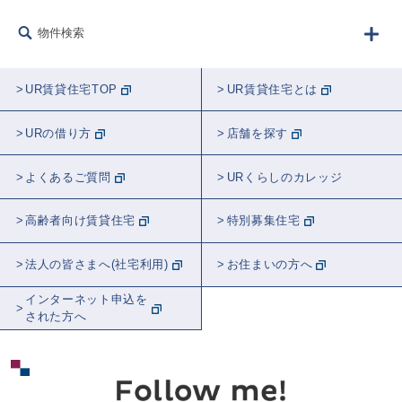
フード
生きもの
建築
リフォーム
物件検索
防災
講師紹介
ラジオ
農業
音楽
告知
学校
睡眠
UR賃貸住宅TOP
UR賃貸住宅とは
観葉植物
都市計画
近居
おトク
URの借り方
店舗を探す
スポット紹介
東京
全国
埼玉
よくあるご質問
URくらしのカレッジ
神奈川
千葉
関東
茨城
高齢者向け賃貸住宅
特別募集住宅
北海道
愛知
大阪
法人の皆さまへ(社宅利用)
お住まいの方へ
インターネット申込を
された方へ