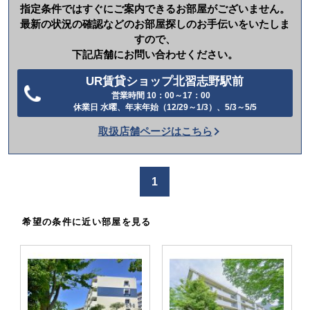
指定条件ではすぐにご案内できるお部屋がございません。
最新の状況の確認などのお部屋探しのお手伝いをいたしま
すので、
下記店舗にお問い合わせください。
UR賃貸ショップ北習志野駅前
営業時間 10：00～17：00
電
休業日 水曜、年末年始（12/29～1/3）、5/3～5/5
話
取扱店舗ページはこちら
を
か
け
1
る
希望の条件に近い部屋を見る