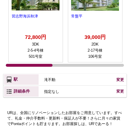
習志野海浜秋津
常盤平
72,800円
39,000円
3DK
2DK
2-5-4号棟
2-17号棟
501号室
106号室
駅
滝不動
変更
詳細条件
変更
指定なし
URは、全国にリノベーションしたお部屋をご用意しています。すべ
て、礼金・仲介手数料・更新料・保証人が不要！さらに月々の家賃
でPontaポイントも貯まります。お部屋探しは、URであーる！