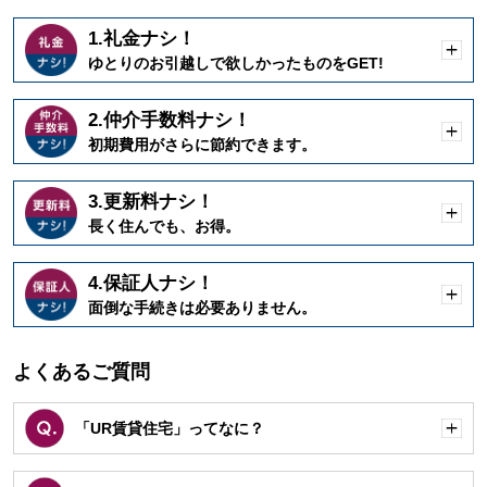
1.礼金ナシ！
開
ゆとりのお引越しで欲しかったものをGET!
く
2.仲介手数料ナシ！
開
初期費用がさらに節約できます。
く
3.更新料ナシ！
開
長く住んでも、お得。
く
4.保証人ナシ！
開
面倒な手続きは必要ありません。
く
よくあるご質問
「UR賃貸住宅」ってなに？
開
く