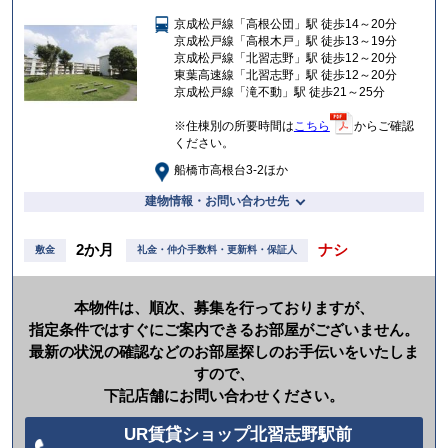
入
京成松戸線「高根公団」駅 徒歩14～20分
り
京成松戸線「高根木戸」駅 徒歩13～19分
京成松戸線「北習志野」駅 徒歩12～20分
東葉高速線「北習志野」駅 徒歩12～20分
京成松戸線「滝不動」駅 徒歩21～25分
※住棟別の所要時間は
こちら
からご確認
ください。
船橋市高根台3-2ほか
建物情報・お問い合わせ先
2か月
ナシ
敷金
礼金・仲介手数料・更新料・保証人
本物件は、順次、募集を行っておりますが、
指定条件ではすぐにご案内できるお部屋がございません。
最新の状況の確認などのお部屋探しのお手伝いをいたしま
すので、
下記店舗にお問い合わせください。
UR賃貸ショップ北習志野駅前