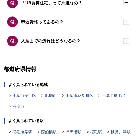
「UR賃貸住宅」って抽選なの？
開
く
申込資格ってあるの？
開
く
入居までの流れはどうなるの？
開
く
都道府県情報
よく見られている地域
千葉市美浜区
船橋市
千葉市花見川区
千葉市稲毛区
浦安市
よく見られている駅
稲毛海岸駅
西船橋駅
津田沼駅
稲毛駅
検見川浜駅