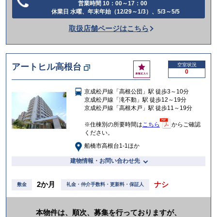
営業時間 10：00～17：00
電
休業日 水曜、年末年始（12/29～1/3）、5/3～5/5
話
取扱店舗ページはこちら
を
か
け
お
アートヒル高根台
空室状況
る
0
気
に
京成松戸線「高根公団」駅 徒歩3～10分
入
京成松戸線「滝不動」駅 徒歩12～19分
り
京成松戸線「高根木戸」駅 徒歩11～19分
※住棟別の所要時間は
こちら
からご確認
ください。
船橋市高根台1-1ほか
建物情報・お問い合わせ先
2か月
ナシ
敷金
礼金・仲介手数料・更新料・保証人
本物件は、順次、募集を行っておりますが、