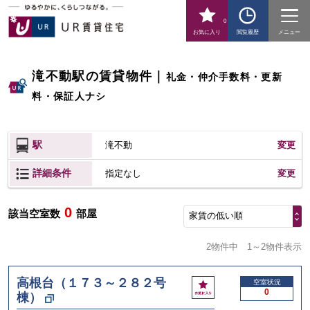
0
お気に入り
閲覧履歴
メニュー
滝不動駅の賃貸物件
｜
礼金・仲介手数料・更新
料・保証人ナシ
駅
滝不動
変更
詳細条件
変更
指定なし
0
該当空室数
部屋
家賃の低い順
2物件中
1～2物件表示
高根台（１７３～２８２号
お
空室状況
0
棟）
気
に