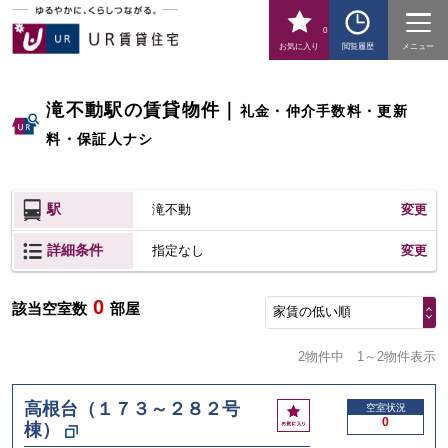
0
お気に入り
閲覧履歴
メニュー
滝不動駅の賃貸物件
｜
礼金・仲介手数料・更新
料・保証人ナシ
駅
滝不動
変更
詳細条件
変更
指定なし
0
該当空室数
部屋
家賃の低い順
2物件中
1～2物件表示
高根台（１７３～２８２号
お
空室状況
0
棟）
気
に