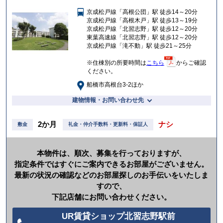
入
京成松戸線「高根公団」駅 徒歩14～20分
り
京成松戸線「高根木戸」駅 徒歩13～19分
京成松戸線「北習志野」駅 徒歩12～20分
東葉高速線「北習志野」駅 徒歩12～20分
京成松戸線「滝不動」駅 徒歩21～25分
※住棟別の所要時間は
こちら
からご確認
ください。
船橋市高根台3-2ほか
建物情報・お問い合わせ先
2か月
ナシ
敷金
礼金・仲介手数料・更新料・保証人
本物件は、順次、募集を行っておりますが、
指定条件ではすぐにご案内できるお部屋がございません。
最新の状況の確認などのお部屋探しのお手伝いをいたしま
すので、
下記店舗にお問い合わせください。
UR賃貸ショップ北習志野駅前