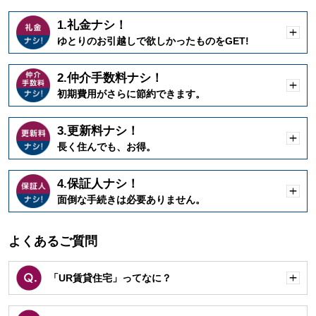
1.礼金ナシ！
開
ゆとりのお引越しで欲しかったものをGET!
く
2.仲介手数料ナシ！
開
初期費用がさらに節約できます。
く
3.更新料ナシ！
開
長く住んでも、お得。
く
4.保証人ナシ！
開
面倒な手続きは必要ありません。
く
よくあるご質問
「UR賃貸住宅」ってなに？
開
く