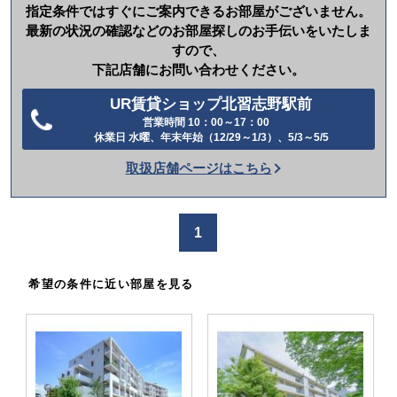
指定条件ではすぐにご案内できるお部屋がございません。
最新の状況の確認などのお部屋探しのお手伝いをいたしま
すので、
下記店舗にお問い合わせください。
UR賃貸ショップ北習志野駅前
営業時間 10：00～17：00
電
休業日 水曜、年末年始（12/29～1/3）、5/3～5/5
話
取扱店舗ページはこちら
を
か
け
1
る
希望の条件に近い部屋を見る