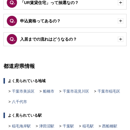
「UR賃貸住宅」って抽選なの？
開
く
申込資格ってあるの？
開
く
入居までの流れはどうなるの？
開
く
都道府県情報
よく見られている地域
千葉市美浜区
船橋市
千葉市花見川区
千葉市稲毛区
八千代市
よく見られている駅
稲毛海岸駅
津田沼駅
千葉駅
稲毛駅
西船橋駅