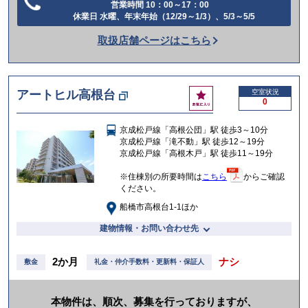
営業時間 10：00～17：00
電
休業日 水曜、年末年始（12/29～1/3）、5/3～5/5
話
取扱店舗ページはこちら
を
か
け
お
アートヒル高根台
空室状況
る
0
気
に
京成松戸線「高根公団」駅 徒歩3～10分
入
京成松戸線「滝不動」駅 徒歩12～19分
り
京成松戸線「高根木戸」駅 徒歩11～19分
※住棟別の所要時間は
こちら
からご確認
ください。
船橋市高根台1-1ほか
建物情報・お問い合わせ先
2か月
ナシ
敷金
礼金・仲介手数料・更新料・保証人
本物件は、順次、募集を行っておりますが、