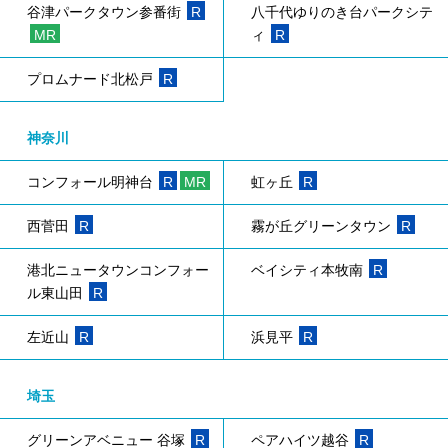
谷津パークタウン参番街
R
八千代ゆりのき台パークシテ
MR
ィ
R
プロムナード北松戸
R
神奈川
コンフォール明神台
R
MR
虹ヶ丘
R
西菅田
R
霧が丘グリーンタウン
R
港北ニュータウンコンフォー
ベイシティ本牧南
R
ル東山田
R
左近山
R
浜見平
R
埼玉
グリーンアベニュー 谷塚
R
ペアハイツ越谷
R