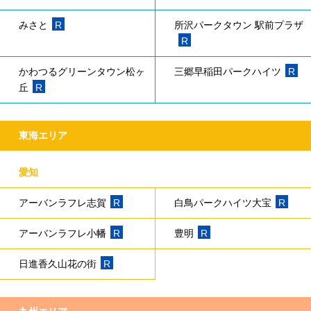
みさと
R
所沢パークタウン 駅前プラザ
R
かわつるグリーンタウン松ヶ
三郷早稲田パークハイツ
R
丘
R
東海エリア
愛知
アーバンラフレ志賀
R
白鳥パークハイツ大宝
R
アーバンラフレ小幡
R
豊明
R
日進香久山花の街
R