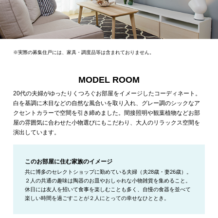
※実際の募集住戸には、家具・調度品等は含まれておりません。
MODEL ROOM
20代の夫婦がゆったりくつろぐお部屋をイメージしたコーディネート。
白を基調に木目などの自然な風合いを取り入れ、グレー調のシックなア
クセントカラーで空間を引き締めました。間接照明や観葉植物などお部
屋の雰囲気に合わせた小物選びにもこだわり、大人のリラックス空間を
演出しています。
このお部屋に住む家族のイメージ
共に博多のセレクトショップに勤めている夫婦（夫28歳・妻26歳）。
２人の共通の趣味は陶器のお皿やおしゃれな小物雑貨を集めること。
休日には友人を招いて食事を楽しむことも多く、自慢の食器を並べて
楽しい時間を過ごすことが２人にとっての幸せなひととき。