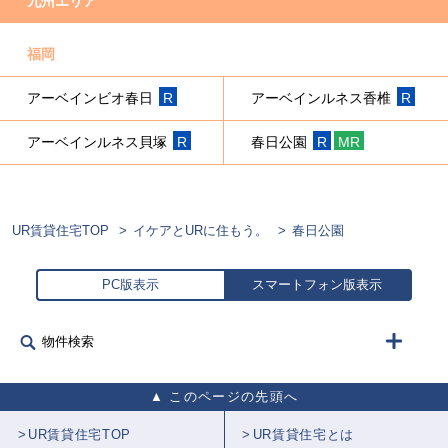
九州エリア
福岡
アーベインビオ春日
R
アーベインルネス香椎
R
アーベインルネス貝塚
R
春日公園
R
MR
UR賃貸住宅TOP
イケアとURに住もう。
春日公園
PC版表示
スマートフォン版表示
物件検索
このページの先頭へ
UR賃貸住宅TOP
UR賃貸住宅とは