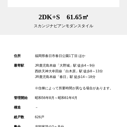
2DK+S 61.65㎡
スカンジナビアンモダンスタイル
住所
福岡県春日市春日公園1丁目 ほか
最寄駅
JR鹿児島本線「大野城」駅 徒歩4～9分
西鉄天神大牟田線「白木原」駅 徒歩8～13分
JR鹿児島本線「春日」駅 徒歩14～18分
※住棟によって所要時間が異なる場合があります。
管理開始
昭和56年8月～昭和61年4月
構造
－
総戸数
626戸
敷金
月額家賃の2ヶ月分