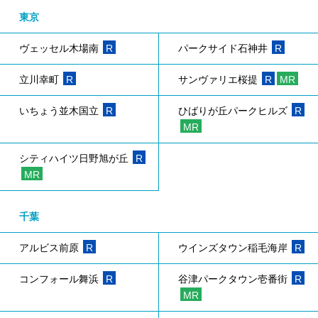
東京
ヴェッセル木場南
R
パークサイド石神井
R
立川幸町
R
サンヴァリエ桜提
R
MR
いちょう並木国立
R
ひばりが丘パークヒルズ
R
MR
シティハイツ日野旭が丘
R
MR
千葉
アルビス前原
R
ウインズタウン稲毛海岸
R
コンフォール舞浜
R
谷津パークタウン壱番街
R
MR