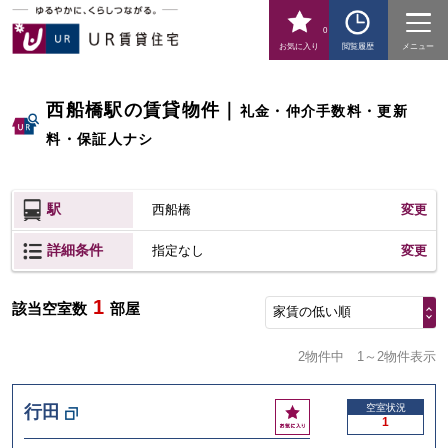
0
お気に入り
閲覧履歴
メニュー
西船橋駅の賃貸物件
｜
礼金・仲介手数料・更新
料・保証人ナシ
駅
西船橋
変更
詳細条件
変更
指定なし
1
該当空室数
部屋
家賃の低い順
2物件中
1～2物件表示
お
行田
空室状況
1
気
に