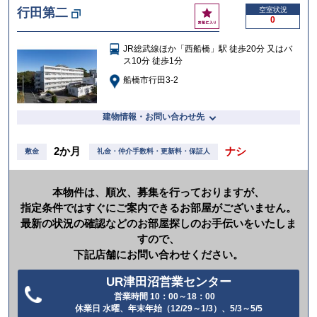
お
行田第二
空室状況
0
気
に
JR総武線ほか「西船橋」駅 徒歩20分 又はバ
入
ス10分 徒歩1分
り
船橋市行田3-2
建物情報・お問い合わせ先
2か月
ナシ
敷金
礼金・仲介手数料・更新料・保証人
本物件は、順次、募集を行っておりますが、
指定条件ではすぐにご案内できるお部屋がございません。
最新の状況の確認などのお部屋探しのお手伝いをいたしま
すので、
下記店舗にお問い合わせください。
UR津田沼営業センター
営業時間 10：00～18：00
電
休業日 水曜、年末年始（12/29～1/3）、5/3～5/5