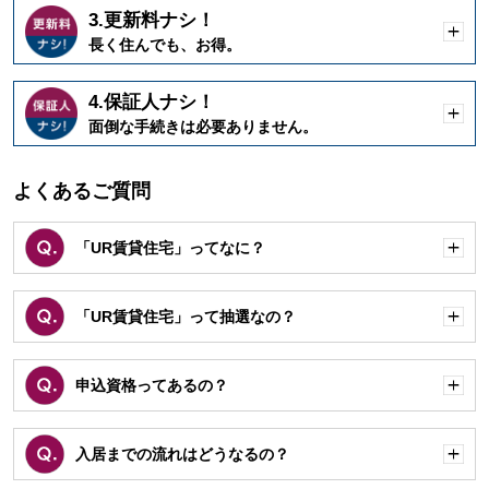
3.更新料ナシ！
開
長く住んでも、お得。
く
4.保証人ナシ！
開
面倒な手続きは必要ありません。
く
よくあるご質問
「UR賃貸住宅」ってなに？
開
く
「UR賃貸住宅」って抽選なの？
開
く
申込資格ってあるの？
開
く
入居までの流れはどうなるの？
開
く