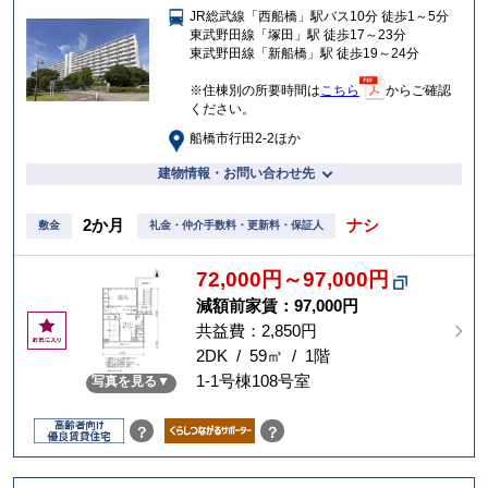
JR総武線「西船橋」駅バス10分 徒歩1～5分
入
東武野田線「塚田」駅 徒歩17～23分
り
東武野田線「新船橋」駅 徒歩19～24分
※住棟別の所要時間は
こちら
からご確認
ください。
船橋市行田2-2ほか
建物情報・お問い合わせ先
2か月
ナシ
敷金
礼金・仲介手数料・更新料・保証人
72,000円～97,000円
減額前家賃：
97,000円
お
共益費：2,850円
気
2DK / 59㎡ / 1階
に
1-1号棟108号室
写真を見る
入
り
？
？