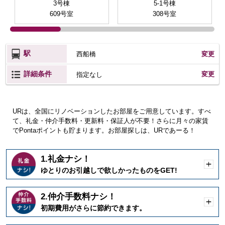
3号棟
5-1号棟
609号室
308号室
駅
西船橋
変更
詳細条件
変更
指定なし
URは、全国にリノベーションしたお部屋をご用意しています。すべ
て、礼金・仲介手数料・更新料・保証人が不要！さらに月々の家賃
でPontaポイントも貯まります。お部屋探しは、URであーる！
1.礼金ナシ！
開
ゆとりのお引越しで欲しかったものをGET!
く
2.仲介手数料ナシ！
開
初期費用がさらに節約できます。
く