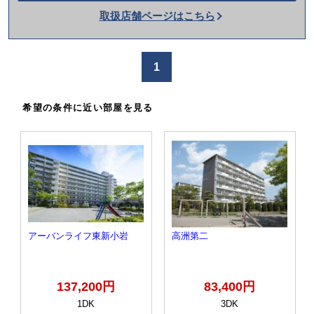
話
取扱店舗ページはこちら
を
か
け
1
る
希望の条件に近い部屋を見る
アーバンライフ東新小岩
高洲第二
137,200円
83,400円
1DK
3DK