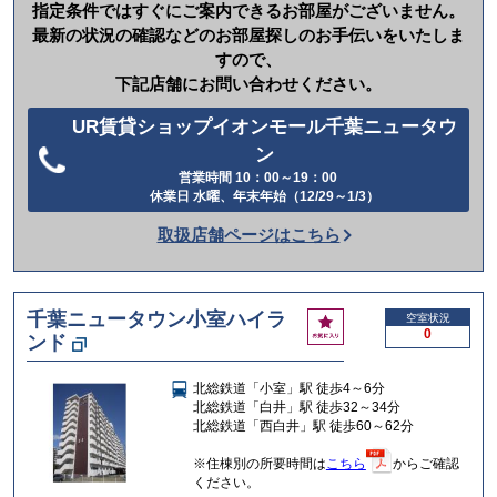
指定条件ではすぐにご案内できるお部屋がございません。
最新の状況の確認などのお部屋探しのお手伝いをいたしま
すので、
下記店舗にお問い合わせください。
UR賃貸ショップイオンモール千葉ニュータウ
ン
電
営業時間 10：00～19：00
休業日 水曜、年末年始（12/29～1/3）
話
を
取扱店舗ページはこちら
か
け
る
千葉ニュータウン小室ハイラ
お
空室状況
0
ンド
気
に
入
北総鉄道「小室」駅 徒歩4～6分
り
北総鉄道「白井」駅 徒歩32～34分
北総鉄道「西白井」駅 徒歩60～62分
※住棟別の所要時間は
こちら
からご確認
ください。