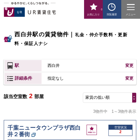
0
お気に入り
閲覧履歴
メニュー
西白井駅の賃貸物件
｜
礼金・仲介手数料・更新
料・保証人ナシ
駅
西白井
変更
詳細条件
変更
指定なし
2
該当空室数
部屋
家賃の低い順
3物件中
1～3物件表示
千葉ニュータウンプラザ西白
お
空室状況
2
井２番街
気
に