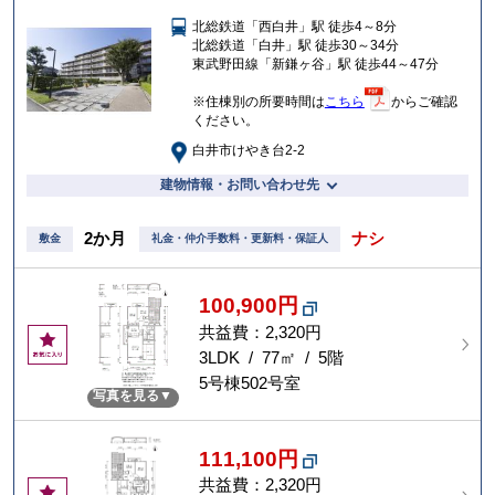
入
北総鉄道「西白井」駅 徒歩4～8分
り
北総鉄道「白井」駅 徒歩30～34分
東武野田線「新鎌ヶ谷」駅 徒歩44～47分
※住棟別の所要時間は
こちら
からご確認
ください。
白井市けやき台2-2
建物情報・お問い合わせ先
2か月
ナシ
敷金
礼金・仲介手数料・更新料・保証人
100,900円
共益費：2,320円
お
気
3LDK / 77㎡ / 5階
に
5号棟502号室
写真を見る
入
り
111,100円
共益費：2,320円
お