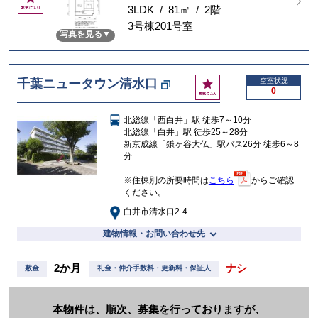
気
3LDK / 81㎡ / 2階
に
3号棟201号室
写真を見る
入
り
お
千葉ニュータウン清水口
空室状況
0
気
に
北総線「西白井」駅 徒歩7～10分
入
北総線「白井」駅 徒歩25～28分
り
新京成線「鎌ヶ谷大仏」駅バス26分 徒歩6～8
分
※住棟別の所要時間は
こちら
からご確認
ください。
白井市清水口2-4
建物情報・お問い合わせ先
2か月
ナシ
敷金
礼金・仲介手数料・更新料・保証人
本物件は、順次、募集を行っておりますが、