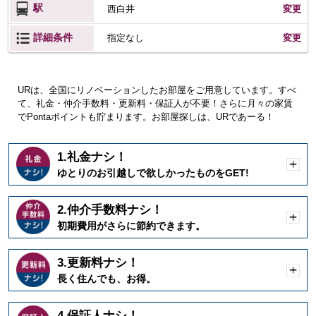
駅
西白井
変更
詳細条件
変更
指定なし
URは、全国にリノベーションしたお部屋をご用意しています。すべ
て、礼金・仲介手数料・更新料・保証人が不要！さらに月々の家賃
でPontaポイントも貯まります。お部屋探しは、URであーる！
1.礼金ナシ！
開
ゆとりのお引越しで欲しかったものをGET!
く
2.仲介手数料ナシ！
開
初期費用がさらに節約できます。
く
3.更新料ナシ！
開
長く住んでも、お得。
く
4.保証人ナシ！