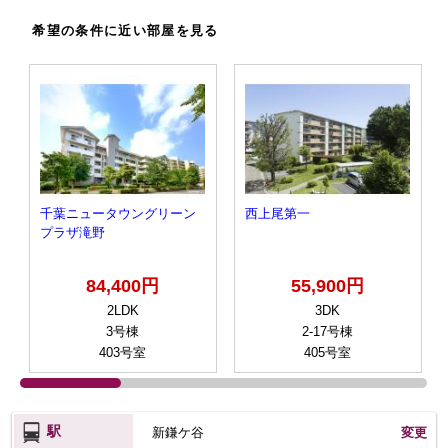
希望の条件に近い部屋を見る
千葉ニュータウングリーン
西上尾第一
プラザ滝野
84,400円
55,900円
2LDK
3DK
3号棟
2-17号棟
403号室
405号室
駅
新鎌ケ谷
変更