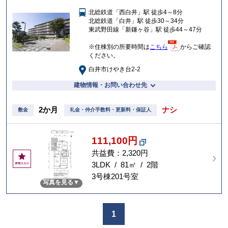
入
北総鉄道「西白井」駅 徒歩4～8分
り
北総鉄道「白井」駅 徒歩30～34分
東武野田線「新鎌ヶ谷」駅 徒歩44～47分
※住棟別の所要時間は
こちら
からご確認
ください。
白井市けやき台2-2
建物情報・お問い合わせ先
2か月
ナシ
敷金
礼金・仲介手数料・更新料・保証人
111,100円
共益費：2,320円
お
気
3LDK / 81㎡ / 2階
に
3号棟201号室
写真を見る
入
り
1