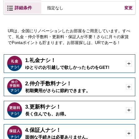
詳細条件
変更
指定なし
URは、全国にリノベーションしたお部屋をご用意しています。すべ
て、礼金・仲介手数料・更新料・保証人が不要！さらに月々の家賃
でPontaポイントも貯まります。お部屋探しは、URであーる！
1.礼金ナシ！
開
ゆとりのお引越しで欲しかったものをGET!
く
2.仲介手数料ナシ！
開
初期費用がさらに節約できます。
く
3.更新料ナシ！
開
長く住んでも、お得。
く
4.保証人ナシ！
開
面倒な手続きは必要ありません。