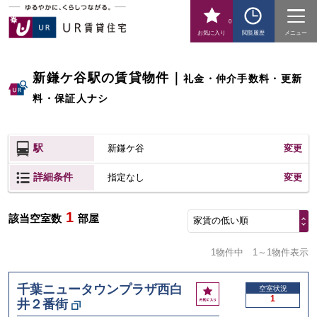
0
お気に入り
閲覧履歴
メニュー
新鎌ケ谷駅の賃貸物件
｜
礼金・仲介手数料・更新
料・保証人ナシ
駅
新鎌ケ谷
変更
詳細条件
変更
指定なし
1
該当空室数
部屋
家賃の低い順
1物件中
1～1物件表示
千葉ニュータウンプラザ西白
お
空室状況
1
井２番街
気
に