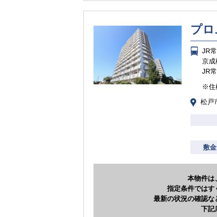
プロ
JR
京成
JR
※住
松戸市
敷金
本物件は
指定条件ではす
最新の状況の確認な
下記