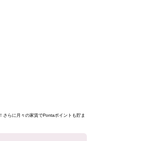
アルビス前原
117,900円
2LDK
11号棟
805号室
さらに月々の家賃でPontaポイントも貯ま