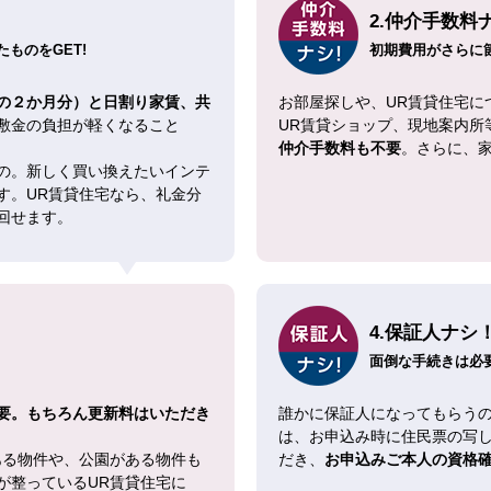
2.仲介手数料
ものをGET!
初期費用がさらに
の２か月分）と日割り家賃、共
お部屋探しや、UR賃貸住宅に
敷金の負担が軽くなること
UR賃貸ショップ、現地案内所
仲介手数料も不要
。さらに、
の。新しく買い換えたいインテ
す。UR賃貸住宅なら、礼金分
回せます。
4.保証人ナシ
面倒な手続きは必
要。もちろん更新料はいただき
誰かに保証人になってもらうの
は、お申込み時に住民票の写
ある物件や、公園がある物件も
だき、
お申込みご本人の資格
が整っているUR賃貸住宅に