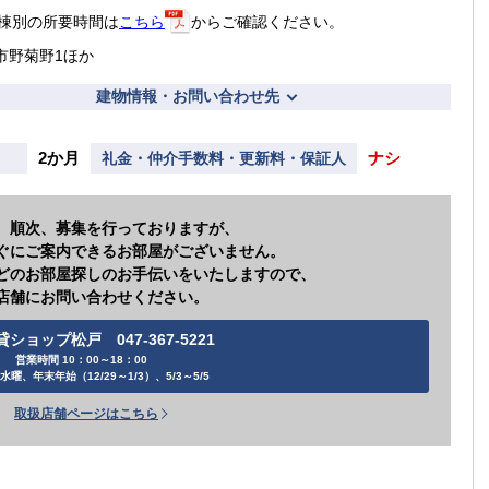
棟別の所要時間は
こちら
からご確認ください。
市野菊野1ほか
建物情報・お問い合わせ先
2か月
ナシ
礼金・仲介手数料・更新料・保証人
、順次、募集を行っておりますが、
ぐにご案内できるお部屋がございません。
どのお部屋探しのお手伝いをいたしますので、
店舗にお問い合わせください。
貸ショップ松戸 047-367-5221
営業時間 10：00～18：00
水曜、年末年始（12/29～1/3）、5/3～5/5
取扱店舗ページはこちら