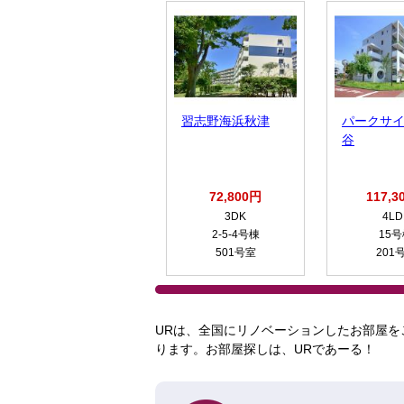
習志野海浜秋津
パークサ
谷
72,800円
117,3
3DK
4LD
2-5-4号棟
15
501号室
201
URは、全国にリノベーションしたお部屋を
ります。お部屋探しは、URであーる！