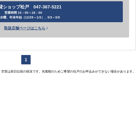
貸ショップ松戸 047-367-5221
営業時間 10：00～18：00
水曜、年末年始（12/29～1/3）、5/3～5/5
取扱店舗ページはこちら
賃貸住宅
1
空室は前日以前の状況です。先着順のためご希望の住戸のお申込みができない場合があります。
【ご入居
【
【ご入居要件あり
扶
の方限定