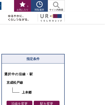
0
閲覧履歴
お気に入り
サイト内検索
指定条件
選択中の沿線・駅
京成松戸線
上本郷
沿線を変更
駅を変更