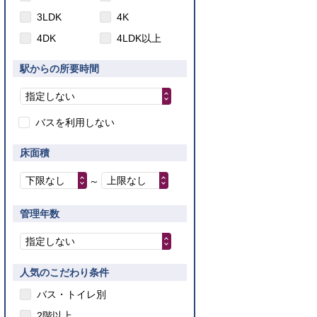
3LDK
4K
4DK
4LDK以上
駅からの所要時間
指定しない
バスを利用しない
床面積
下限なし
上限なし
～
管理年数
指定しない
人気のこだわり条件
バス・トイレ別
2階以上