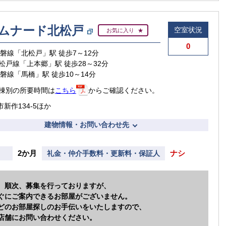
ムナード北松戸
空室状況
お気に入り
0
常磐線「北松戸」駅 徒歩7～12分
松戸線「上本郷」駅 徒歩28～32分
常磐線「馬橋」駅 徒歩10～14分
棟別の所要時間は
こちら
からご確認ください。
新作134-5ほか
建物情報・お問い合わせ先
2か月
ナシ
礼金・仲介手数料・更新料・保証人
、順次、募集を行っておりますが、
ぐにご案内できるお部屋がございません。
どのお部屋探しのお手伝いをいたしますので、
店舗にお問い合わせください。