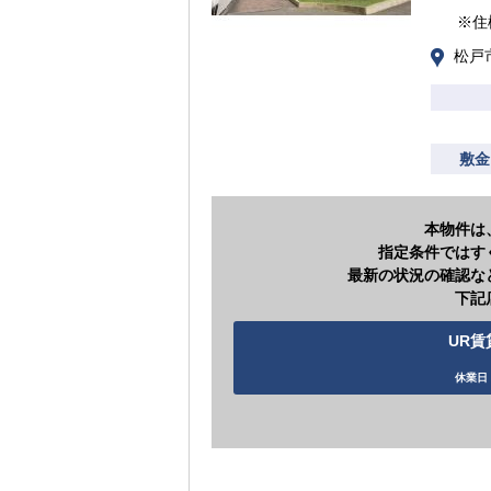
※住
松戸
敷金
本物件は
指定条件ではす
最新の状況の確認な
下記
UR賃
休業日 