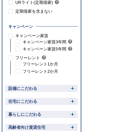
ト
URライト(定期借家)
？
ン
ヒ
ト
定期借家を含まない
ン
ト
キャンペーン
こちら
キャンペーン家賃
こちら
キャンペーン家賃3年間
？
ヒ
こちら
キャンペーン家賃5年間
？
ン
ヒ
フリーレント
？
ト
ン
ヒ
フリーレント1か月
ト
ン
フリーレント2か月
ト
設備にこだわる
開
く
住宅にこだわる
開
く
暮らしにこだわる
開
く
高齢者向け賃貸住宅