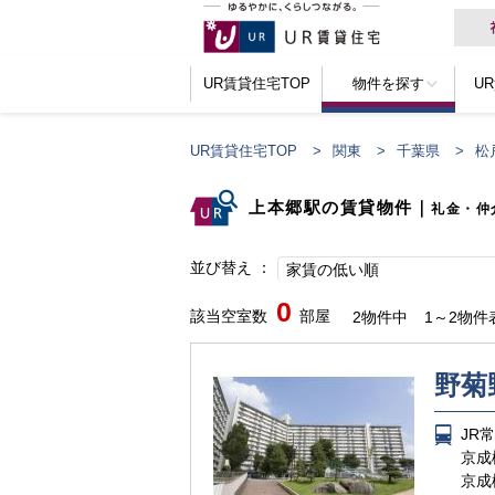
UR賃貸住宅TOP
物件を探す
U
UR賃貸住宅TOP
関東
千葉県
松
上本郷駅の賃貸物件
｜
礼金・仲
並び替え
家賃の低い順
0
該当空室数
部屋
2物件中
1～2物件
野菊
JR
京成
京成