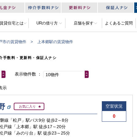
R賃貸住宅とは
URの借り方
店舗を探す
よくあるご質問
戸市の賃貸物件
上本郷駅の賃貸物件
介手数料・更新料・保証人ナシ
表示物件数
10物件
表示
野
空室状況
お気に入り
0
常磐線「松戸」駅バス9分 徒歩2～8分
松戸線「上本郷」駅 徒歩17～20分
松戸線「みのり台」駅 徒歩23～25分