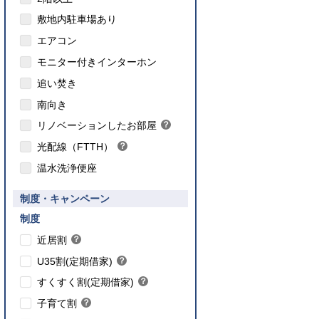
敷地内駐車場あり
エアコン
モニター付きインターホン
追い焚き
こちら
南向き
のインターネット対応について
リノベーションしたお部屋
？
ヒ
光配線（FTTH）
？
ン
ヒ
ト
温水洗浄便座
ン
ト
要件あり】35歳以下の方限定
制度・キャンペーン
ご入居要件あり】満18歳未満のお子様を
】子育て世帯や新婚世帯
養、もしくはご妊娠されている方限定
こちら
制度
こちら
近居割
？
ヒ
こちら
U35割(定期借家)
？
ン
ヒ
こちら
ト
すくすく割(定期借家)
？
ン
ヒ
こちら
ト
子育て割
？
ン
ヒ