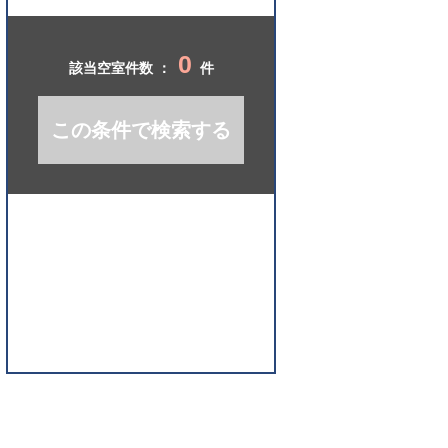
開
く
0
該当空室件数 ：
件
この条件で検索する