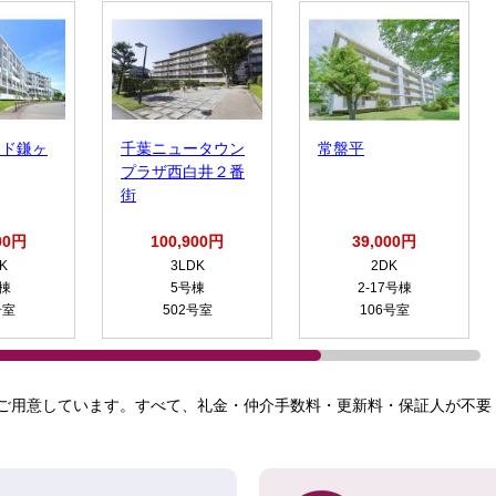
イド鎌ヶ
千葉ニュータウン
常盤平
プラザ西白井２番
街
00円
100,900円
39,000円
K
3LDK
2DK
号棟
5号棟
2-17号棟
号室
502号室
106号室
ご用意しています。すべて、礼金・仲介手数料・更新料・保証人が不要！