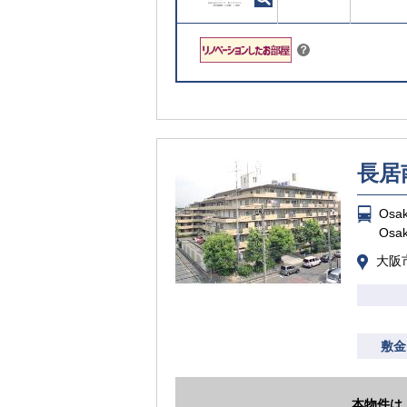
こちら
？
長居
Os
Os
大阪
敷金
本物件は