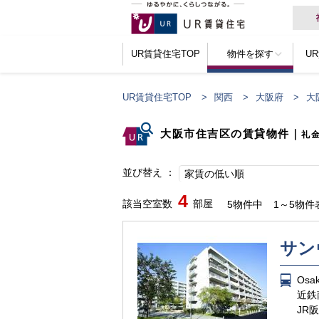
UR賃貸住宅TOP
物件を探す
U
UR賃貸住宅TOP
関西
大阪府
大
大阪市住吉区の賃貸物件
｜
礼
並び替え
家賃の低い順
4
該当空室数
部屋
5物件中
1～5物件
サン
Os
近鉄
JR