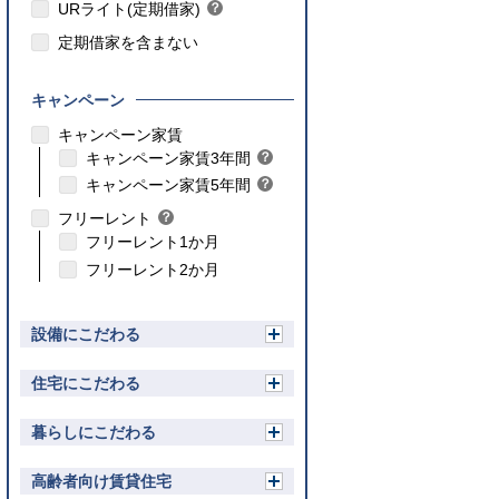
ト
URライト(定期借家)
？
ン
ヒ
ト
定期借家を含まない
ン
ト
キャンペーン
こちら
キャンペーン家賃
こちら
キャンペーン家賃3年間
？
ヒ
こちら
キャンペーン家賃5年間
？
ン
ヒ
フリーレント
？
ト
ン
ヒ
フリーレント1か月
ト
ン
フリーレント2か月
ト
設備にこだわる
開
く
住宅にこだわる
開
く
暮らしにこだわる
開
く
高齢者向け賃貸住宅