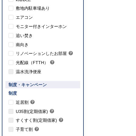
敷地内駐車場あり
エアコン
モニター付きインターホン
追い焚き
こちら
南向き
のインターネット対応について
リノベーションしたお部屋
？
ヒ
光配線（FTTH）
？
ン
ヒ
ト
温水洗浄便座
ン
ト
要件あり】35歳以下の方限定
制度・キャンペーン
ご入居要件あり】満18歳未満のお子様を
】子育て世帯や新婚世帯
養、もしくはご妊娠されている方限定
こちら
制度
こちら
近居割
？
ヒ
こちら
U35割(定期借家)
？
ン
ヒ
こちら
ト
すくすく割(定期借家)
？
ン
ヒ
こちら
ト
子育て割
？
ン
ヒ