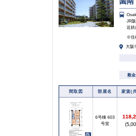
園南
Os
JR
近鉄
※住
大阪
敷金
間取図
部屋名
家賃(
118,
6号棟
603
号室
(5,0