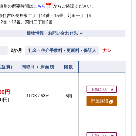
棟別の所要時間は
こちら
からご確認ください。
市住吉区長居東二丁目14番・15番、苅田一丁目4
12番・13番、苅田二丁目2番
建物情報・お問い合わせ先
2か月
ナシ
礼金・仲介手数料・更新料・保証人
共益費)
間取り / 床面積
階数
お気に入り
200円
1LDK
/
53㎡
5階
00円)
部屋詳細
お気に入り