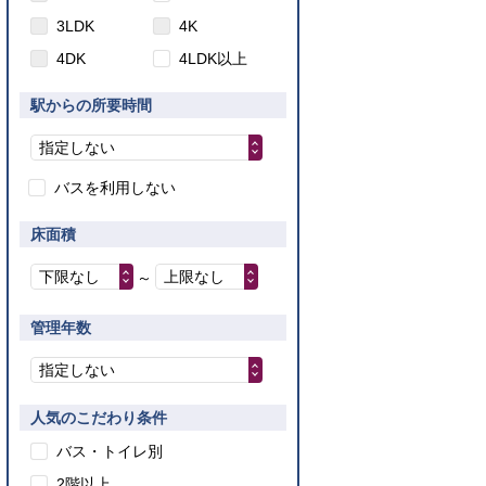
3LDK
4K
4DK
4LDK以上
駅からの所要時間
指定しない
バスを利用しない
床面積
下限なし
上限なし
～
管理年数
指定しない
人気のこだわり条件
バス・トイレ別
2階以上