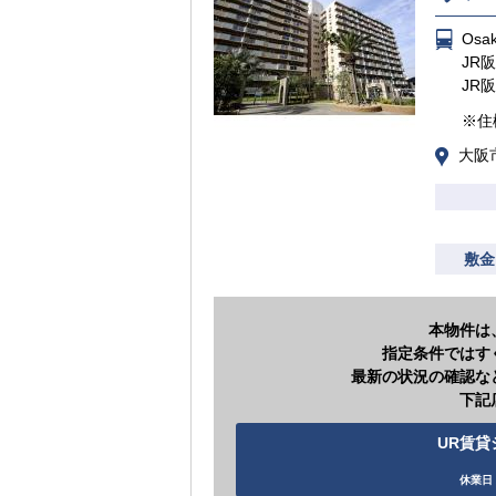
Os
JR
JR
※住
大阪
敷金
本物件は
指定条件ではす
最新の状況の確認な
下記
UR賃貸シ
休業日 