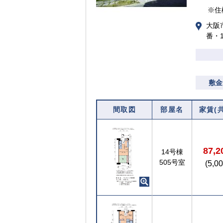
※住
大阪
番・
敷金
間取図
部屋名
家賃(
87,
14号棟
505号室
(5,0