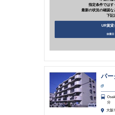
指定条件ではす
最新の状況の確認な
下記
UR賃貸シ
休業日 
パー
Os
分
大阪