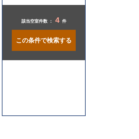
開
く
4
該当空室件数 ：
件
この条件で検索する