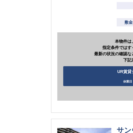
敷金
本物件は
指定条件ではす
最新の状況の確認な
下記
UR賃貸シ
休業日 
サン