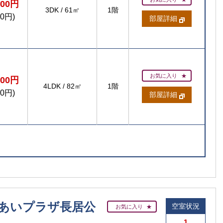
400円
3DK
/
61㎡
1階
00円)
部屋詳細
お気に入り
400円
4LDK
/
82㎡
1階
00円)
部屋詳細
あいプラザ長居公
空室状況
お気に入り
1