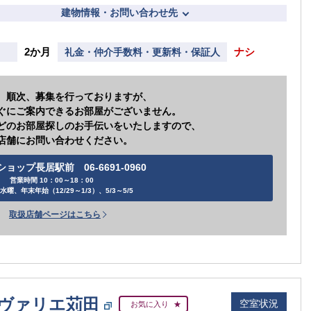
建物情報・お問い合わせ先
2か月
ナシ
礼金・仲介手数料・更新料・保証人
、順次、募集を行っておりますが、
ぐにご案内できるお部屋がございません。
どのお部屋探しのお手伝いをいたしますので、
店舗にお問い合わせください。
ョップ長居駅前 06-6691-0960
営業時間 10：00～18：00
水曜、年末年始（12/29～1/3）、5/3～5/5
取扱店舗ページはこちら
ヴァリエ苅田
空室状況
お気に入り