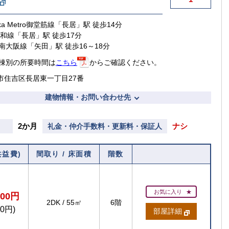
aka Metro御堂筋線「長居」駅 徒歩14分
阪和線「長居」駅 徒歩17分
南大阪線「矢田」駅 徒歩16～18分
棟別の所要時間は
こちら
からご確認ください。
市住吉区長居東一丁目27番
賃貸住宅
建物情報・お問い合わせ先
2か月
ナシ
礼金・仲介手数料・更新料・保証人
【ご入居
【
【ご入居要件あり
共益費)
間取り / 床面積
階数
扶
の方限定
お気に入り
200円
2DK
/
55㎡
6階
00円)
部屋詳細