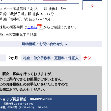
0
aka Metro御堂筋線「あびこ」駅 徒歩4～5分
阪和線「我孫子町」駅 徒歩15～17分
阪和線「杉本町」駅 徒歩17～19分
棟別の所要時間は
こちら
からご確認ください。
市住吉区苅田九丁目13番
建物情報・お問い合わせ先
2か月
ナシ
礼金・仲介手数料・更新料・保証人
、順次、募集を行っておりますが、
ぐにご案内できるお部屋がございません。
どのお部屋探しのお手伝いをいたしますので、
店舗にお問い合わせください。
ョップ長居駅前 06-6691-0960
営業時間 10：00～18：00
水曜、年末年始（12/29～1/3）、5/3～5/5