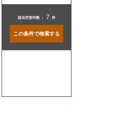
開
く
7
該当空室件数 ：
件
この条件で検索する