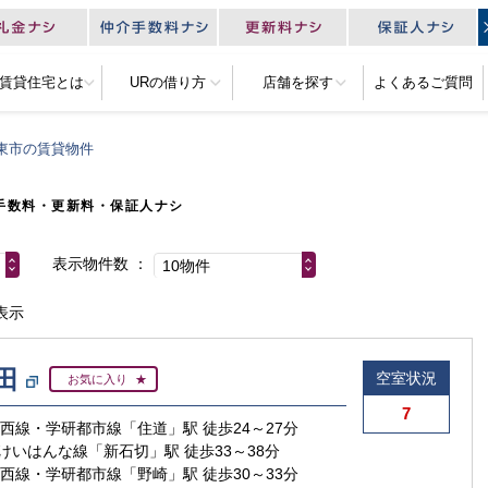
R賃貸住宅とは
URの借り方
店舗を探す
よくあるご質問
東市の賃貸物件
手数料・更新料・保証人ナシ
表示物件数
10物件
表示
田
空室状況
お気に入り
7
東西線・学研都市線「住道」駅 徒歩24～27分
けいはんな線「新石切」駅 徒歩33～38分
東西線・学研都市線「野崎」駅 徒歩30～33分