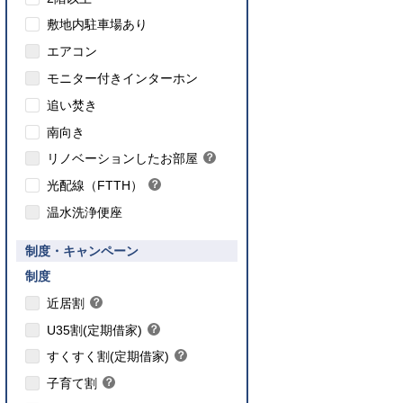
敷地内駐車場あり
エアコン
モニター付きインターホン
追い焚き
こちら
南向き
のインターネット対応について
リノベーションしたお部屋
？
ヒ
光配線（FTTH）
？
ン
ヒ
ト
温水洗浄便座
ン
ト
要件あり】35歳以下の方限定
制度・キャンペーン
ご入居要件あり】満18歳未満のお子様を
】子育て世帯や新婚世帯
養、もしくはご妊娠されている方限定
こちら
制度
こちら
近居割
？
ヒ
こちら
U35割(定期借家)
？
ン
ヒ
こちら
ト
すくすく割(定期借家)
？
ン
ヒ
こちら
ト
子育て割
？
ン
ヒ