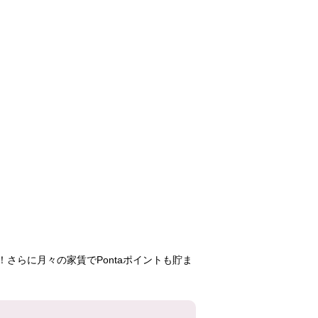
八尾若草
サンヴァリエ東長
アミティ中
居
95,600円
108,400円
93,10
2LDK
3DK
2DK
1号棟
12号棟
3号
904号室
103号室
1003
さらに月々の家賃でPontaポイントも貯ま