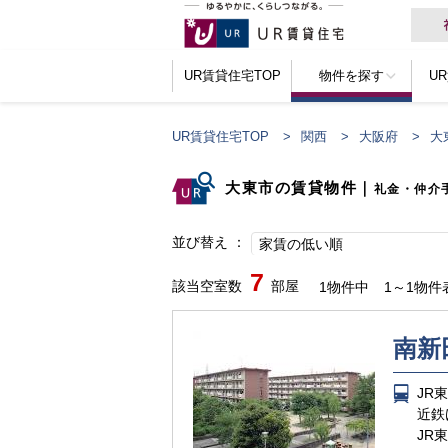
UR賃貸住宅TOP
物件を探す
U
UR賃貸住宅TOP
関西
大阪府
大
大東市の賃貸物件
｜
礼金・仲介
並び替え
家賃の低い順
7
該当空室数
部屋
1物件中
1～1物件
南新
JR
近鉄
JR