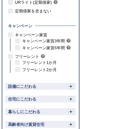
ト
URライト(定期借家)
？
ン
ヒ
ト
定期借家を含まない
ン
ト
キャンペーン
こちら
キャンペーン家賃
こちら
キャンペーン家賃3年間
？
ヒ
こちら
キャンペーン家賃5年間
？
ン
ヒ
フリーレント
？
ト
ン
ヒ
フリーレント1か月
ト
ン
フリーレント2か月
ト
設備にこだわる
開
く
住宅にこだわる
開
く
暮らしにこだわる
開
く
高齢者向け賃貸住宅