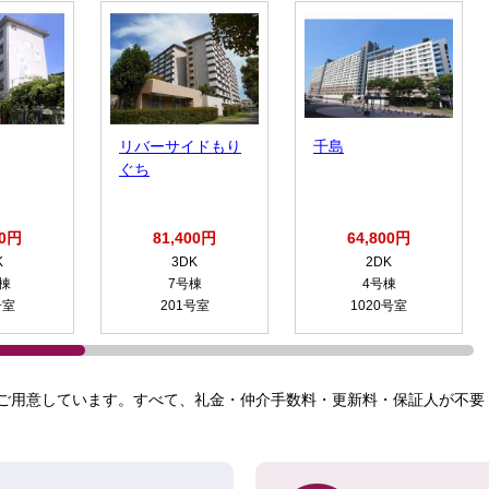
リバーサイドもり
千島
ぐち
00円
81,400円
64,800円
K
3DK
2DK
号棟
7号棟
4号棟
号室
201号室
1020号室
ご用意しています。すべて、礼金・仲介手数料・更新料・保証人が不要！