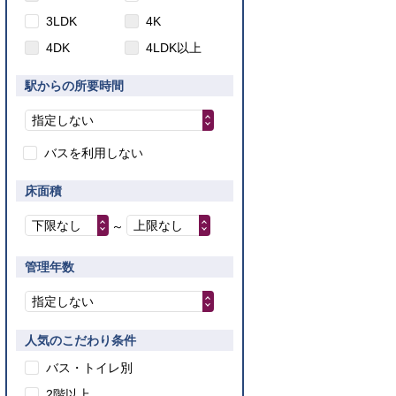
3LDK
4K
4DK
4LDK以上
駅からの所要時間
指定しない
バスを利用しない
床面積
下限なし
上限なし
～
管理年数
指定しない
人気のこだわり条件
バス・トイレ別
2階以上