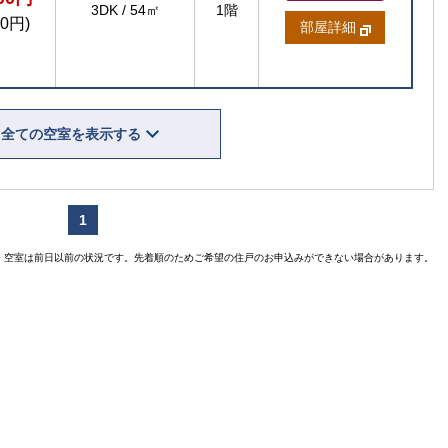
3DK
/
54㎡
1階
00円)
部屋詳細
全ての空室を表示する
賃貸住宅
1
空室は前日以前の状況です。先着順のためご希望の住戸のお申込みができない場合があります。
【ご入居
【
【ご入居要件あり
扶
の方限定