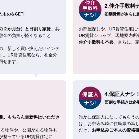
2.仲介手数料
ものをGET!
初期費用がさらに
の２か月分）と日割り家賃、共
お部屋探しや、UR賃貸住宅に
敷金の負担が軽くなること
UR賃貸ショップ、現地案内所
仲介手数料も不要
。さらに、
の。新しく買い換えたいインテ
す。UR賃貸住宅なら、礼金分
回せます。
4.保証人ナシ
面倒な手続きは必
要。もちろん更新料はいただき
誰かに保証人になってもらうの
は、お申込み時に住民票の写
ある物件や、公園がある物件も
だき、
お申込みご本人の資格
が整っているUR賃貸住宅に