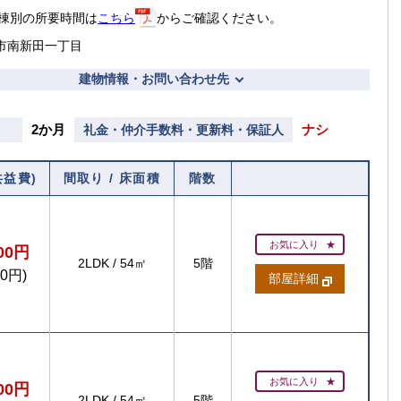
棟別の所要時間は
こちら
からご確認ください。
市南新田一丁目
建物情報・お問い合わせ先
2か月
ナシ
礼金・仲介手数料・更新料・保証人
共益費)
間取り / 床面積
階数
お気に入り
500円
2LDK
/
54㎡
5階
00円)
部屋詳細
お気に入り
500円
2LDK
/
54㎡
5階