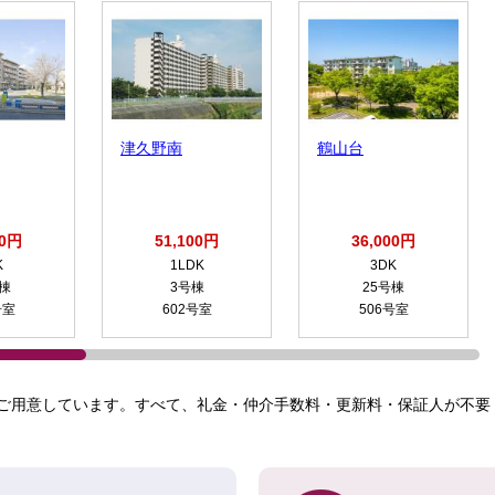
津久野南
鶴山台
00円
51,100円
36,000円
K
1LDK
3DK
号棟
3号棟
25号棟
号室
602号室
506号室
ご用意しています。すべて、礼金・仲介手数料・更新料・保証人が不要！