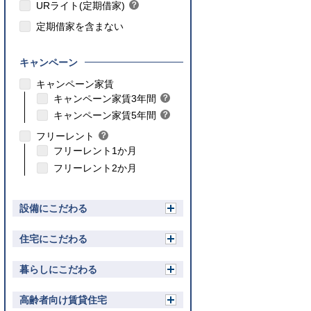
ト
URライト(定期借家)
？
ン
ヒ
ト
定期借家を含まない
ン
ト
キャンペーン
こちら
キャンペーン家賃
こちら
キャンペーン家賃3年間
？
ヒ
こちら
キャンペーン家賃5年間
？
ン
ヒ
フリーレント
？
ト
ン
ヒ
フリーレント1か月
ト
ン
フリーレント2か月
ト
設備にこだわる
開
く
住宅にこだわる
開
く
暮らしにこだわる
開
く
高齢者向け賃貸住宅