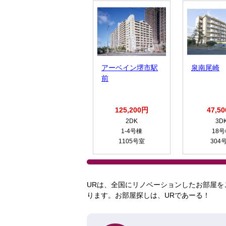
アーベイン堺市駅
泉南尾崎
前
125,200円
47,5
2DK
3D
1-4号棟
18
1105号室
304
URは、全国にリノベーションしたお部屋を
ります。お部屋探しは、URであーる！