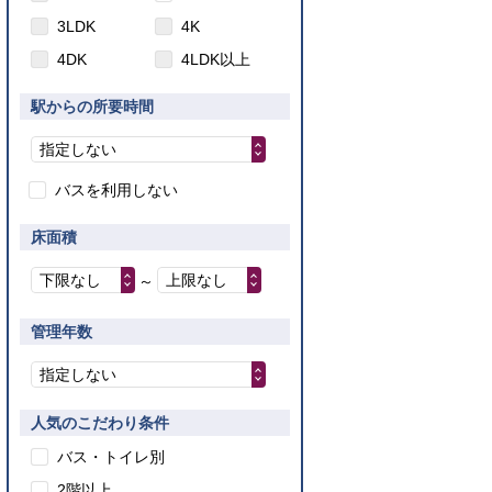
3LDK
4K
4DK
4LDK以上
駅からの所要時間
指定しない
バスを利用しない
床面積
下限なし
上限なし
～
管理年数
指定しない
人気のこだわり条件
バス・トイレ別
2階以上