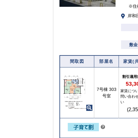
※住
岸和
敷金
間取図
部屋名
家賃(
割引適用
53,
【ご入居要件あり】子育て世帯や新婚世帯
7号棟
303
家賃につ
の方限定
号室
問い合わ
い
(2,3
こちら
？
ヒ