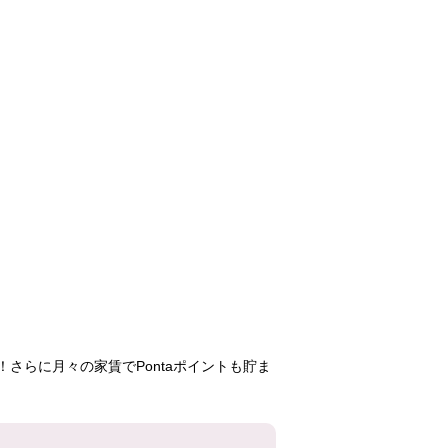
サンヴァリエ金岡
鈴の宮
いぶき野三
105,400円
65,800円
72,60
2LDK
3LDK
3LD
11号棟
23号棟
2号
804号室
303号室
505号
さらに月々の家賃でPontaポイントも貯ま