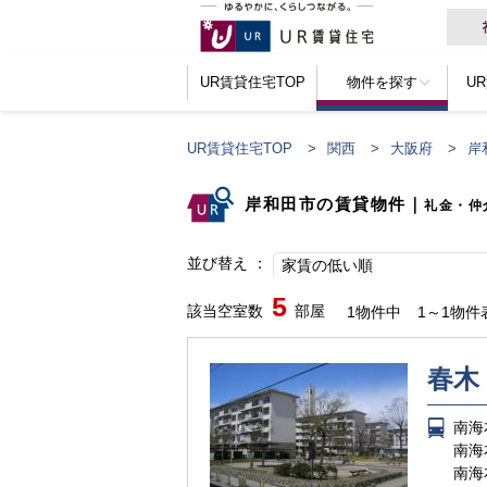
UR賃貸住宅TOP
物件を探す
U
UR賃貸住宅TOP
関西
大阪府
岸
岸和田市の賃貸物件
｜
礼金・仲
並び替え
家賃の低い順
5
該当空室数
部屋
1物件中
1～1物件
春木
南海
南海
南海