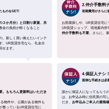
2.仲介手数料
ものをGET!
初期費用がさらに
の２か月分）と日割り家賃、共
お部屋探しや、UR賃貸住宅に
敷金の負担が軽くなること
UR賃貸ショップ、現地案内所
仲介手数料も不要
。さらに、
の。新しく買い換えたいインテ
す。UR賃貸住宅なら、礼金分
回せます。
4.保証人ナシ
面倒な手続きは必
要。もちろん更新料はいただき
誰かに保証人になってもらうの
は、お申込み時に住民票の写
ある物件や、公園がある物件も
だき、
お申込みご本人の資格
が整っているUR賃貸住宅に