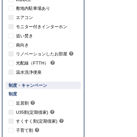
敷地内駐車場あり
エアコン
モニター付きインターホン
追い焚き
こちら
南向き
のインターネット対応について
リノベーションしたお部屋
？
ヒ
光配線（FTTH）
？
ン
ヒ
ト
温水洗浄便座
ン
ト
要件あり】35歳以下の方限定
制度・キャンペーン
ご入居要件あり】満18歳未満のお子様を
】子育て世帯や新婚世帯
養、もしくはご妊娠されている方限定
こちら
制度
こちら
近居割
？
ヒ
こちら
U35割(定期借家)
？
ン
ヒ
こちら
ト
すくすく割(定期借家)
？
ン
ヒ
こちら
ト
子育て割
？
ン
ヒ