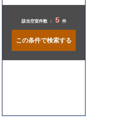
開
く
5
該当空室件数 ：
件
この条件で検索する