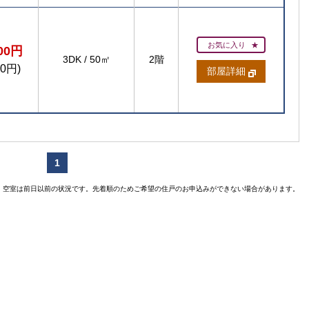
お気に入り
300円
3DK
/
50㎡
2階
50円)
部屋詳細
賃貸住宅
1
【ご入居
空室は前日以前の状況です。先着順のためご希望の住戸のお申込みができない場合があります。
【
【ご入居要件あり
扶
の方限定