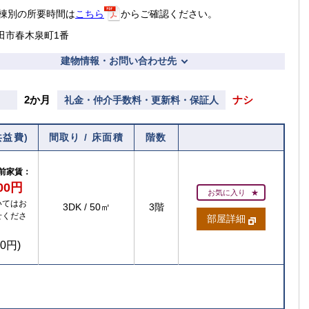
棟別の所要時間は
こちら
からご確認ください。
田市春木泉町1番
建物情報・お問い合わせ先
2か月
ナシ
礼金・仲介手数料・更新料・保証人
共益費)
間取り / 床面積
階数
前家賃：
300円
お気に入り
いてはお
3DK
/
50㎡
3階
せくださ
部屋詳細
50円)