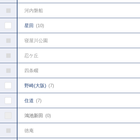
河内磐船
星田
10
寝屋川公園
忍ケ丘
四条畷
野崎(大阪)
7
住道
7
鴻池新田
0
徳庵