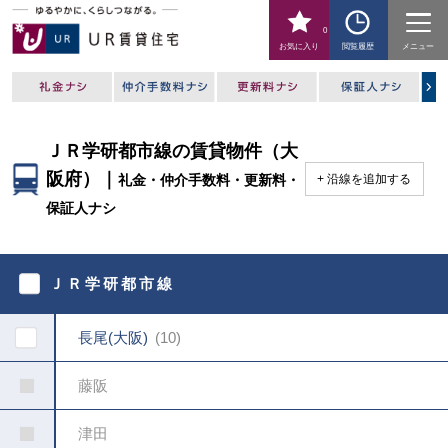
0
お気に入り
閲覧履歴
メニュー
ＪＲ学研都市線の賃貸物件（大
阪府）｜
礼金・仲介手数料・更新料・
沿線を追加する
保証人ナシ
駅
を
ＪＲ学研都市線
指
定
し
長尾(大阪)
10
て
く
だ
藤阪
さ
い
津田