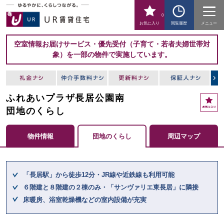
0
お気に入り
閲覧履歴
メニュー
空室情報お届けサービス・優先受付（子育て・若者夫婦世帯対
象）を一部の物件で実施しています。
ふれあいプラザ長居公園南
お
気
団地のくらし
に
入
物件情報
団地のくらし
周辺マップ
り
ここからメインコンテンツになります。
「長居駅」から徒歩12分・JR線や近鉄線も利用可能
６階建と８階建の２棟のみ・「サンヴァリエ東長居」に隣接
床暖房、浴室乾燥機などの室内設備が充実