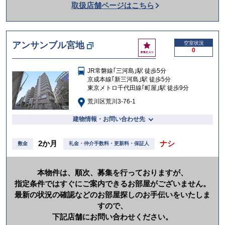
取扱店舗ページはこちら
を
か
け
お
アンサンブル宮地
空室状況
る
0
気
に
JR常磐線｢三河島｣駅 徒歩5分
入
京成本線｢新三河島｣駅 徒歩5分
り
東京メトロ千代田線｢町屋｣駅 徒歩9分
荒川区荒川3-76-1
建物情報・お問い合わせ先
2か月
ナシ
敷金
礼金・仲介手数料・更新料・保証人
本物件は、順次、募集を行っておりますが、
指定条件ではすぐにご案内できるお部屋がございません。
最新の状況の確認などのお部屋探しのお手伝いをいたしま
すので、
下記店舗にお問い合わせください。