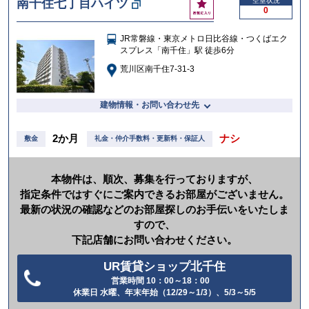
お
南千住七丁目ハイツ
空室状況
0
気
に
JR常磐線・東京メトロ日比谷線・つくばエク
入
スプレス「南千住」駅 徒歩6分
り
荒川区南千住7-31-3
建物情報・お問い合わせ先
2か月
ナシ
敷金
礼金・仲介手数料・更新料・保証人
本物件は、順次、募集を行っておりますが、
指定条件ではすぐにご案内できるお部屋がございません。
最新の状況の確認などのお部屋探しのお手伝いをいたしま
すので、
下記店舗にお問い合わせください。
UR賃貸ショップ北千住
営業時間 10：00～18：00
電
休業日 水曜、年末年始（12/29～1/3）、5/3～5/5
話