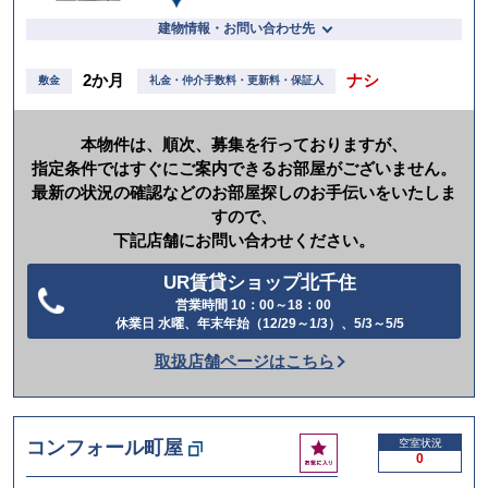
建物情報・お問い合わせ先
2か月
ナシ
敷金
礼金・仲介手数料・更新料・保証人
本物件は、順次、募集を行っておりますが、
指定条件ではすぐにご案内できるお部屋がございません。
最新の状況の確認などのお部屋探しのお手伝いをいたしま
すので、
下記店舗にお問い合わせください。
UR賃貸ショップ北千住
営業時間 10：00～18：00
電
休業日 水曜、年末年始（12/29～1/3）、5/3～5/5
話
取扱店舗ページはこちら
を
か
け
お
コンフォール町屋
空室状況
る
0
気
に