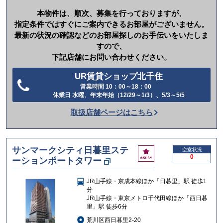
本物件は、順次、募集を行っておりますが、
指定条件ではすぐにご案内できるお部屋がございません。
最新の状況の確認などのお部屋探しのお手伝いをいたしま
すので、
下記店舗にお問い合わせください。
UR賃貸ショップ北千住
営業時間 10：00～18：00
電
休業日 水曜、年末年始（12/29～1/3）、5/3～5/5
話
取扱店舗ページはこちら
を
か
け
サンマークシティ日暮里ステ
お
空室状況
る
0
ーションポートタワー
気
に
入
JR山手線・京成本線ほか「日暮里」駅 徒歩1
り
分
JR山手線・東京メトロ千代田線ほか「西日暮
里」駅 徒歩6分
荒川区西日暮里2-20