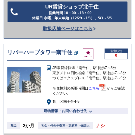
UR賃貸ショップ北千住
営業時間 10：00～18：00
電
休業日 水曜、年末年始（12/29～1/3）、5/3～5/5
話
取扱店舗ページはこちら
を
か
け
お
リバーハープタワー南千住
空室状況
る
0
気
に
JR常磐線快速「南千住」駅 徒歩7～8分
入
東京メトロ日比谷線「南千住」駅 徒歩7～8分
り
つくばエクスプレス「南千住」駅 徒歩7～9分
※住棟別の所要時間は
こちら
からご確認
ください。
荒川区南千住4-9
建物情報・お問い合わせ先
2か月
ナシ
敷金
礼金・仲介手数料・更新料・保証人