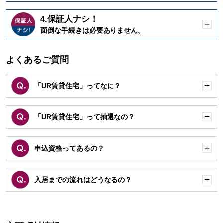
く
4.保証人ナシ！
開
面倒な手続きは必要ありません。
く
よくあるご質問
「UR賃貸住宅」ってなに？
開
く
「UR賃貸住宅」って抽選なの？
開
く
申込資格ってあるの？
開
く
入居までの流れはどうなるの？
開
く