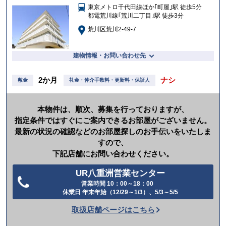
東京メトロ千代田線ほか｢町屋｣駅 徒歩5分
入
都電荒川線｢荒川二丁目｣駅 徒歩3分
り
荒川区荒川2-49-7
建物情報・お問い合わせ先
2か月
ナシ
敷金
礼金・仲介手数料・更新料・保証人
本物件は、順次、募集を行っておりますが、
指定条件ではすぐにご案内できるお部屋がございません。
最新の状況の確認などのお部屋探しのお手伝いをいたしま
すので、
下記店舗にお問い合わせください。
UR八重洲営業センター
営業時間 10：00～18：00
電
休業日 年末年始（12/29～1/3）、5/3～5/5
話
取扱店舗ページはこちら
を