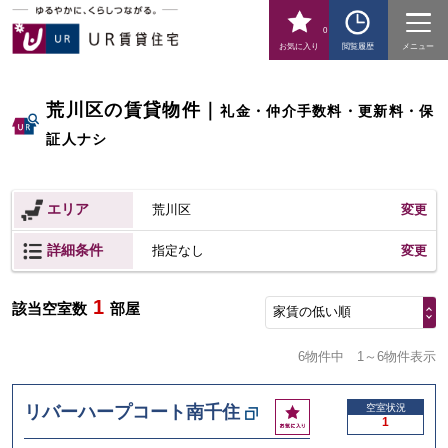
0
お気に入り
閲覧履歴
メニュー
荒川区の賃貸物件
｜
礼金・仲介手数料・更新料・保
証人ナシ
エリア
荒川区
変更
詳細条件
変更
指定なし
1
該当空室数
部屋
家賃の低い順
6物件中
1～6物件表示
お
リバーハープコート南千住
空室状況
1
気
に