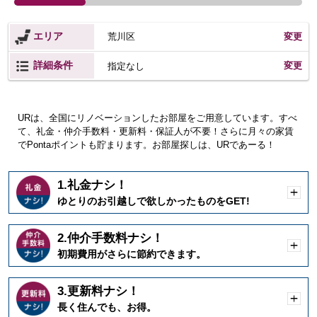
エリア
荒川区
変更
詳細条件
変更
指定なし
URは、全国にリノベーションしたお部屋をご用意しています。すべ
て、礼金・仲介手数料・更新料・保証人が不要！さらに月々の家賃
でPontaポイントも貯まります。お部屋探しは、URであーる！
1.礼金ナシ！
開
ゆとりのお引越しで欲しかったものをGET!
く
2.仲介手数料ナシ！
開
初期費用がさらに節約できます。
く
3.更新料ナシ！
開
長く住んでも、お得。