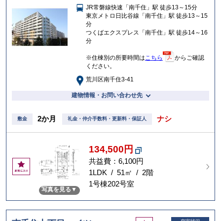
JR常磐線快速「南千住」駅 徒歩13～15分
入
東京メトロ日比谷線「南千住」駅 徒歩13～15
り
分
つくばエクスプレス「南千住」駅 徒歩14～16
分
※住棟別の所要時間は
こちら
からご確認
ください。
荒川区南千住3-41
建物情報・お問い合わせ先
2か月
ナシ
敷金
礼金・仲介手数料・更新料・保証人
134,500円
共益費：6,100円
お
気
1LDK / 51㎡ / 2階
に
1号棟202号室
写真を見る
入
り