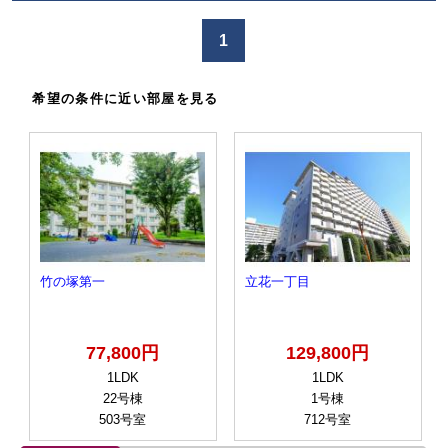
か
け
1
る
希望の条件に近い部屋を見る
竹の塚第一
立花一丁目
77,800円
129,800円
1LDK
1LDK
22号棟
1号棟
503号室
712号室