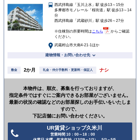
西武拝島線「玉川上水」駅 徒歩13～15分
入
多摩都市モノレール「桜街道」駅 徒歩13～14
り
分
西武拝島線「武蔵砂川」駅 徒歩26～27分
※住棟別の所要時間は
こちら
からご確認
ください。
武蔵村山市大南4-21-1ほか
建物情報・お問い合わせ先
2か月
ナシ
敷金
礼金・仲介手数料・更新料・保証人
本物件は、順次、募集を行っておりますが、
指定条件ではすぐにご案内できるお部屋がございません。
最新の状況の確認などのお部屋探しのお手伝いをいたしま
すので、
下記店舗にお問い合わせください。
UR賃貸ショップ久米川
営業時間 10：00～18：00
電
休業日 水曜、年末年始（12/29～1/3）、5/3～5/5