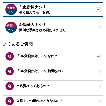
3.更新料ナシ！
開
長く住んでも、お得。
く
4.保証人ナシ！
開
面倒な手続きは必要ありません。
く
よくあるご質問
「UR賃貸住宅」ってなに？
開
く
「UR賃貸住宅」って抽選なの？
開
く
申込資格ってあるの？
開
く
入居までの流れはどうなるの？
開