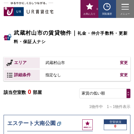
0
お気に入り
閲覧履歴
メニュー
武蔵村山市の賃貸物件
｜
礼金・仲介手数料・更新
料・保証人ナシ
エリア
武蔵村山市
変更
詳細条件
変更
指定なし
0
該当空室数
部屋
家賃の低い順
1物件中
1～1物件表示
お
エステート大南公園
空室状況
0
気
に