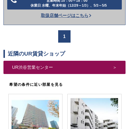
営業時間 10：00～18：00
電
休業日 水曜、年末年始（12/29～1/3）、5/3～5/5
話
取扱店舗ページはこちら
を
か
け
1
る
近隣のUR賃貸ショップ
UR渋谷営業センター
希望の条件に近い部屋を見る