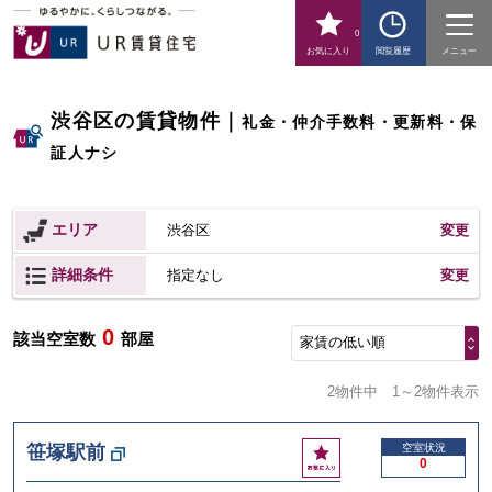
0
お気に入り
閲覧履歴
メニュー
渋谷区の賃貸物件
｜
礼金・仲介手数料・更新料・保
証人ナシ
エリア
渋谷区
変更
詳細条件
変更
指定なし
0
該当空室数
部屋
家賃の低い順
2物件中
1～2物件表示
お
笹塚駅前
空室状況
0
気
に