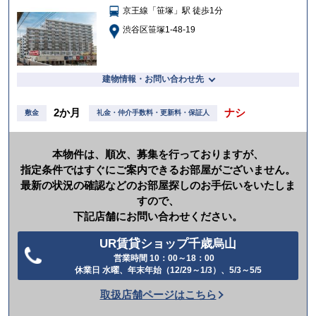
京王線「笹塚」駅 徒歩1分
入
り
渋谷区笹塚1-48-19
建物情報・お問い合わせ先
2か月
ナシ
敷金
礼金・仲介手数料・更新料・保証人
本物件は、順次、募集を行っておりますが、
指定条件ではすぐにご案内できるお部屋がございません。
最新の状況の確認などのお部屋探しのお手伝いをいたしま
すので、
下記店舗にお問い合わせください。
UR賃貸ショップ千歳烏山
営業時間 10：00～18：00
電
休業日 水曜、年末年始（12/29～1/3）、5/3～5/5
話
取扱店舗ページはこちら
を