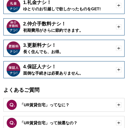
1.礼金ナシ！
開
ゆとりのお引越しで欲しかったものをGET!
く
2.仲介手数料ナシ！
開
初期費用がさらに節約できます。
く
3.更新料ナシ！
開
長く住んでも、お得。
く
4.保証人ナシ！
開
面倒な手続きは必要ありません。
く
よくあるご質問
「UR賃貸住宅」ってなに？
開
く
「UR賃貸住宅」って抽選なの？
開