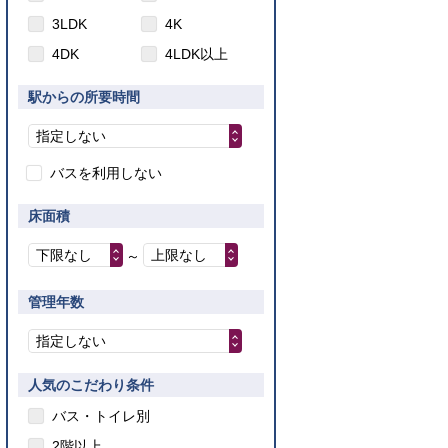
3LDK
4K
4DK
4LDK以上
駅からの所要時間
指定しない
バスを利用しない
床面積
下限なし
上限なし
～
管理年数
指定しない
人気のこだわり条件
バス・トイレ別
2階以上