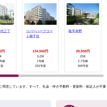
松代三丁
リバーハープコー
取手井野
ト南千住
00円
134,500円
39,500円
K
1LDK
2DK
1号棟
1号棟
2-7号棟
号室
202号室
309号室
ご用意しています。すべて、礼金・仲介手数料・更新料・保証人が不要！