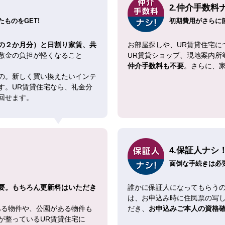
2.仲介手数料
ものをGET!
初期費用がさらに
の２か月分）と日割り家賃、共
お部屋探しや、UR賃貸住宅に
敷金の負担が軽くなること
UR賃貸ショップ、現地案内所
仲介手数料も不要
。さらに、
の。新しく買い換えたいインテ
す。UR賃貸住宅なら、礼金分
回せます。
4.保証人ナシ
面倒な手続きは必
要。もちろん更新料はいただき
誰かに保証人になってもらうの
は、お申込み時に住民票の写
ある物件や、公園がある物件も
だき、
お申込みご本人の資格
が整っているUR賃貸住宅に