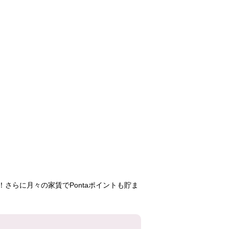
竹の塚第一
大津ヶ丘
竹園第二
75,600円
50,700円
81,10
2DK
3DK
2LD
11号棟
4-5-2号棟
5-12
405号室
306号室
202号
さらに月々の家賃でPontaポイントも貯ま