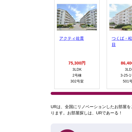
アクティ佐貫
つくば・
目
75,300円
86,4
3LDK
3LD
2号棟
3-25-
302号室
501
URは、全国にリノベーションしたお部屋を
ります。お部屋探しは、URであーる！