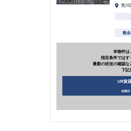
荒川区
敷金
本物件は
指定条件ではす
最新の状況の確認な
下記
UR賃貸
休業日 