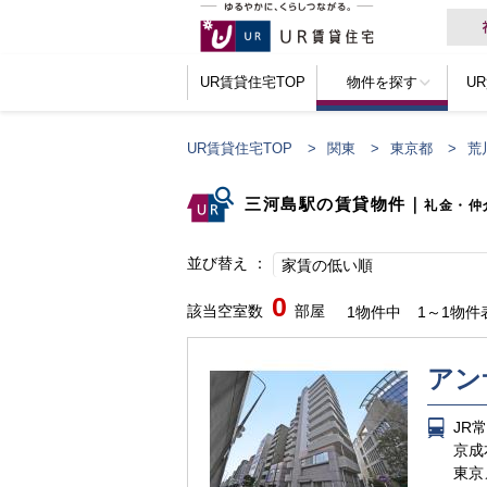
UR賃貸住宅TOP
物件を探す
U
UR賃貸住宅TOP
関東
東京都
荒
三河島駅の賃貸物件
｜
礼金・仲
並び替え
家賃の低い順
0
該当空室数
部屋
1物件中
1～1物件
アン
JR
京成
東京