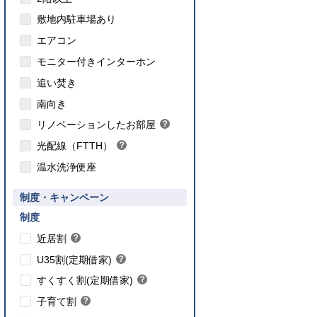
敷地内駐車場あり
エアコン
モニター付きインターホン
追い焚き
こちら
南向き
のインターネット対応について
リノベーションしたお部屋
？
ヒ
光配線（FTTH）
？
ン
ヒ
ト
温水洗浄便座
ン
ト
要件あり】35歳以下の方限定
制度・キャンペーン
ご入居要件あり】満18歳未満のお子様を
】子育て世帯や新婚世帯
養、もしくはご妊娠されている方限定
こちら
制度
こちら
近居割
？
ヒ
こちら
U35割(定期借家)
？
ン
ヒ
こちら
ト
すくすく割(定期借家)
？
ン
ヒ
こちら
ト
子育て割
？
ン
ヒ