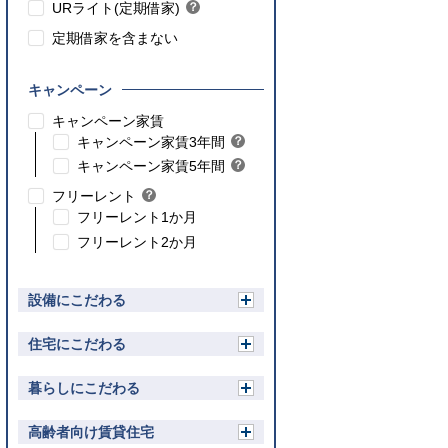
ト
URライト(定期借家)
？
ン
ヒ
ト
定期借家を含まない
ン
ト
キャンペーン
こちら
キャンペーン家賃
こちら
キャンペーン家賃3年間
？
ヒ
こちら
キャンペーン家賃5年間
？
ン
ヒ
フリーレント
？
ト
ン
ヒ
フリーレント1か月
ト
ン
フリーレント2か月
ト
設備にこだわる
開
く
住宅にこだわる
開
く
暮らしにこだわる
開
く
高齢者向け賃貸住宅