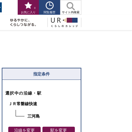
0
閲覧履歴
お気に入り
サイト内検索
指定条件
選択中の沿線・駅
ＪＲ常磐線快速
三河島
沿線を変更
駅を変更