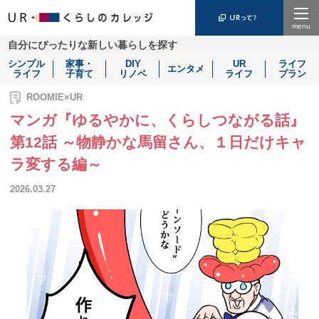
Menu
自分にぴったりな新しい暮らしを探す
シンプル
家事・
DIY
UR
ライフ
エンタメ
ライフ
子育て
リノベ
ライフ
プラン
ROOMIE×UR
マンガ『ゆるやかに、くらしつながる話』
第12話 ～物静かな馬留さん、１日だけキャ
ラ変する編～
2026.03.27