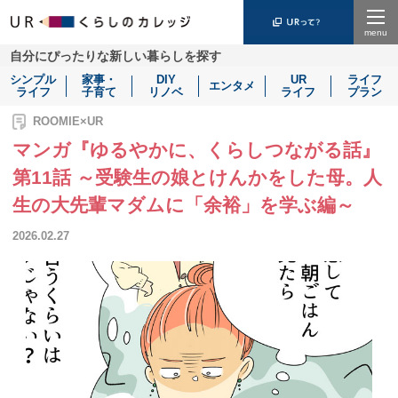
Menu
自分にぴったりな新しい暮らしを探す
シンプル
家事・
DIY
UR
ライフ
エンタメ
ライフ
子育て
リノベ
ライフ
プラン
ROOMIE×UR
マンガ『ゆるやかに、くらしつながる話』
第11話 ～受験生の娘とけんかをした母。人
生の大先輩マダムに「余裕」を学ぶ編～
2026.02.27