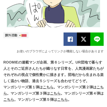
お使いのブラウザによってリンクが機能しない場合があります
ROOMIEの連載マンガ企画、第６シリーズ。UR団地で暮らす
人とそのご近所さんたちが織りなす日常を、人気漫画家たちが
それぞれの視点で個性豊かに描きます。団地だから生まれる楽
しく温かい物語、過去５シリーズも合わせてどうぞ。
マンガシリーズ第１弾は
こちら
。マンガシリーズ第２弾は
こち
ら
。マンガシリーズ第３弾は
こちら
。マンガシリーズ第４弾は
こちら
。マンガシリーズ第５弾は
こちら
。