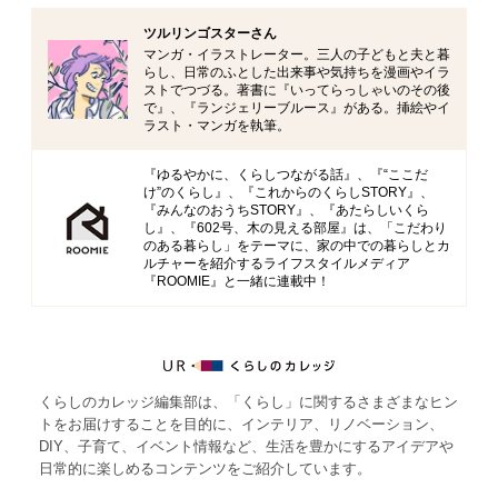
ツルリンゴスターさん
マンガ・イラストレーター。三人の子どもと夫と暮
らし、日常のふとした出来事や気持ちを漫画やイラ
ストでつづる。著書に『いってらっしゃいのその後
で』、『ランジェリーブルース』がある。挿絵やイ
ラスト・マンガを執筆。
『ゆるやかに、くらしつながる話』、『“ここだ
け”のくらし』、『これからのくらしSTORY』、
『みんなのおうちSTORY』、『あたらしいくら
し』、『602号、木の見える部屋』は、「こだわり
のある暮らし」をテーマに、家の中での暮らしとカ
ルチャーを紹介するライフスタイルメディア
『ROOMIE』と一緒に連載中！
くらしのカレッジ編集部は、「くらし」に関するさまざまなヒン
トをお届けすることを目的に、インテリア、リノベーション、
DIY、子育て、イベント情報など、生活を豊かにするアイデアや
日常的に楽しめるコンテンツをご紹介しています。