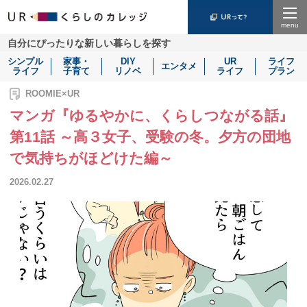
Menu
自分にぴったりな新しい暮らしを探す
シンプル
家事・
DIY
UR
ライフ
エンタメ
ライフ
子育て
リノベ
ライフ
プラン
ROOMIE×UR
マンガ『ゆるやかに、くらしつながる話』
第11話 ～高３女子、受験の冬。夕方の団地
で気持ちがほどけた編～
2026.02.27