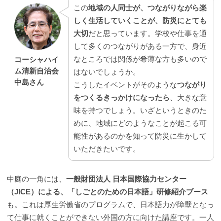
この
地域の人同士が、つながりながら楽
しく生活していくことが、防災にとても
大切
だと思っています。学校や仕事を通
して多くのつながりがある一方で、身近
なところでは関係が希薄な方も多いので
コーシャハイ
ム清新自治会
はないでしょうか。
中島さん
こうしたイベントがそのような
つながり
をつくるきっかけになったら
、大きな意
味を持つでしょう。いざというときのた
めに、地域にどのようなことが起こる可
能性があるのかを知って防災に生かして
いただきたいです。
中庭の一角には、
一般財団法人 日本国際協力センター
（JICE）による、「しごとのための日本語」研修紹介ブース
も。これは厚生労働省のプログラムで、日本語力が障壁となっ
て仕事に就くことができない外国の方に向けた講座です。一人