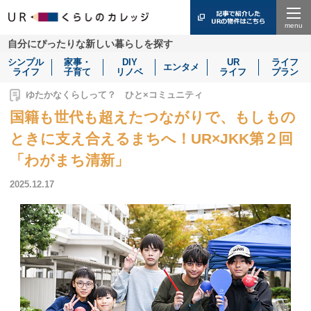
Menu
自分にぴったりな新しい暮らしを探す
シンプル
家事・
DIY
UR
ライフ
エンタメ
ライフ
子育て
リノベ
ライフ
プラン
ゆたかなくらしって？ ひと×コミュニティ
国籍も世代も超えたつながりで、もしもの
ときに支え合えるまちへ！UR×JKK第２回
「わがまち清新」
2025.12.17