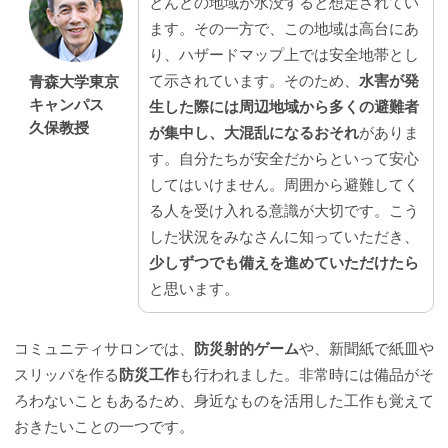
とんどの地域が水没すると想定されてい
ます。その一方で、この地域は高台にあ
り、ハザードマップ上では安全地帯とし
て示されています。そのため、
水害が発
青森大学東京
キャンパス
生した際には周辺地域から多くの避難者
久保教授
が集中し、大混乱になるおそれ
がありま
す。自分たちが安全だからといって安心
してはいけません。周囲から避難してく
る人を受け入れる意識が大切です。こう
した状況をみなさんに知っていただき、
少しずつでも備えを進めていただけたら
と思います。
コミュニティサロンでは、
防災射的ゲーム
や、新聞紙で紙皿や
スリッパを作る
防災工作
も行われました。非常時には備品がそ
ろわないこともあるため、身近なものを活用した工作も覚えて
おきたいことの一つです。