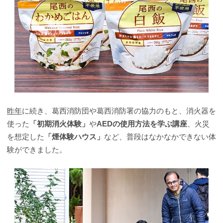
昨年
に続き、葛西消防団や葛西消防署の協力のもと、消火器を
使った
「初期消火体験」
や
AEDの使用方法を学ぶ講座
、火災
を想定した
「煙体験ハウス」
など、普段はなかなかできない体
験ができました。