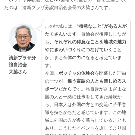
たのは、清新プラザ分譲自治会会長の大脇さんです。
この地域には、
“得意なこと”がある人が
たくさんいます
。自治会が後押ししなが
ら、
それぞれの得意なことを地域の魅力
やにぎわいづくりにつなげていく
こと
が、まち全体の力になると考えていま
清新プラザ分
譲自治会
す。
大脇さん
今回、
ボッチャの体験会
を開催した理由
の一つが、
違う言語の人とも楽しめるス
ポーツ
だからです。私自身がさまざまな
国の人と一緒に仕事をしてきた経験か
ら、日本人は外国の方との交流に苦手意
識を持ちがちだと感じています。この地
域に外国の方が多く暮らしていることも
あり、こうしたイベントを通してより国