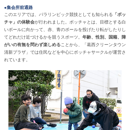
●集会所前通路
このエリアでは、パラリンピック競技としても知られる
「ボッ
チャ」の体験会
が行われました。ボッチャとは、目標とする白
いボールに向かって、赤、青のボールを投げたり転がしたりし
てどれだけ近づけるかを競うスポーツ。
年齢、性別、国籍、障
がいの有無を問わず楽しめる
ことから、「葛西クリーンタウン
清新プラザ」では住民などを中心にボッチャサークルが運営さ
れています。