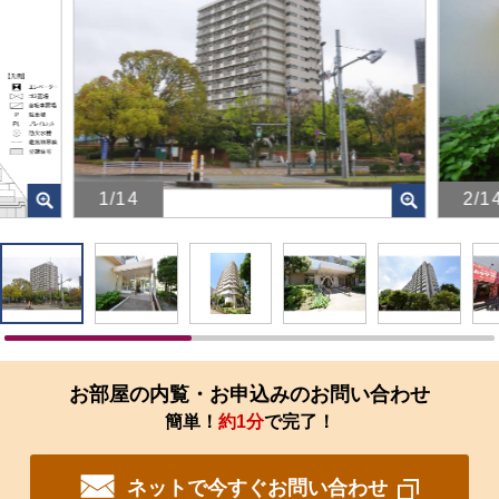
1/14
2/1
画
画
像
像
を
を
ク
ク
リ
リ
ッ
ッ
ク
ク
す
す
お部屋の内覧・お申込みのお問い合わせ
る
る
簡単！
約1分
で完了！
と、
と、
拡
拡
大
大
ネットで今すぐお問い合わせ
さ
さ