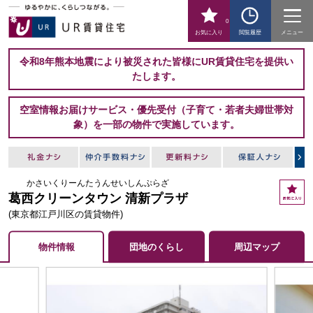
0
お気に入り
閲覧履歴
メニュー
令和8年熊本地震により被災された皆様にUR賃貸住宅を提供い
たします。
空室情報お届けサービス・優先受付（子育て・若者夫婦世帯対
象）を一部の物件で実施しています。
かさいくりーんたうんせいしんぷらざ
お
葛西クリーンタウン 清新プラザ
気
に
(東京都江戸川区の賃貸物件)
入
り
物件情報
団地のくらし
周辺マップ