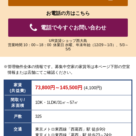
れ
れ
た
た
お電話の方はこちら
画
画
像
像
電話で今すぐお問い合わせ
を
を
ご
ご
覧
覧
UR賃貸ショップ西大島
営業時間 10：00～18：00 休業日 水曜、年末年始（12/29～1/3）、5/3～
い
い
5/5
た
た
だ
だ
け
け
※管理物件全体の情報です。募集中空家の家賃等は本ページ下部の空室
ま
ま
情報または店舗にてご確認ください。
す。
す。
家賃
73,800円～145,500円
(4,100円)
(共益費)
間取り/
1DK・1LDK/31㎡～57㎡
床面積
戸数
325
交通
東京メトロ東西線「西葛西」駅 徒歩9分
東京メトロ東西線「葛西」駅 徒歩23～24分