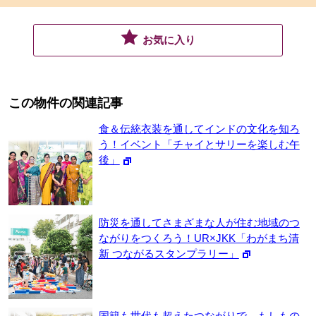
お気に入り
この物件の関連記事
食＆伝統衣装を通してインドの文化を知ろ
う！イベント「チャイとサリーを楽しむ午
後」
防災を通してさまざまな人が住む地域のつ
ながりをつくろう！UR×JKK「わがまち清
新 つながるスタンプラリー」
国籍も世代も超えたつながりで、もしもの