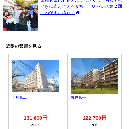
ときに支え合えるまちへ！UR×JKK第２回
「わがまち清新」
近隣の部屋を見る
金町第二
青戸第一
131,800円
122,700円
2LDK
2DK