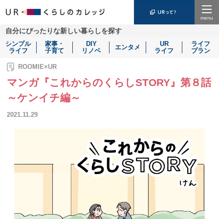
Menu
自分にぴったりな新しい暮らしを探す
シンプル
家事・
DIY
UR
ライフ
エンタメ
ライフ
子育て
リノベ
ライフ
プラン
ROOMIE×UR
マンガ『これからのくらしSTORY』第８話
～ケンイチ編～
2021.11.29